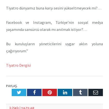
Tiyatro dünyamız buna karşı sesini yükseltmeyecek mi?…
Facebook ve Instagram, Türkiye’nin sosyal medya
yaşamında sansürcü olarak mı anılmak istiyor?…
Bu kuruluşların yöneticilerini uygar aklın yoluna
çağırıyorum.”
Tiyatro Dergisi
PAYLAŞ.
Twitter
Facebook
Pinterest
LinkedIn
Tumblr
E-
Posta
ILIŞKILI
YAZILAR