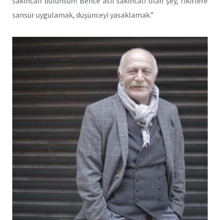
sakıncalı bulunsun! Bence asıl sakıncalı olan şey, fikirlere
sansür uygulamak, düşünceyi yasaklamak.”