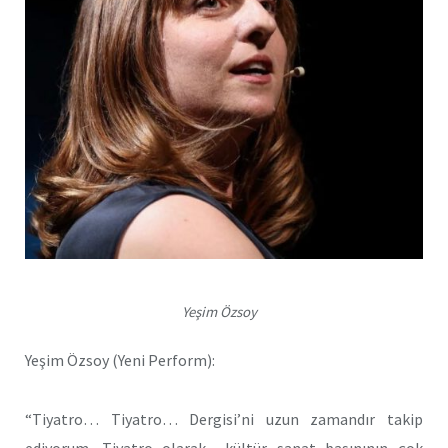
Yeşim Özsoy
Yeşim Özsoy (Yeni Perform):
“Tiyatro… Tiyatro… Dergisi’ni uzun zamandır takip
ediyorum. Tiyatro olarak
kültür sanat basınının çok