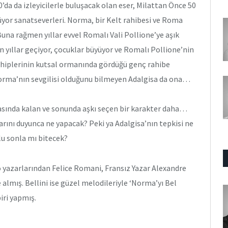
’da da izleyicilerle buluşacak olan eser, Milattan Önce 50
rüyor sanatseverleri. Norma, bir Kelt rahibesi ve Roma
 Buna rağmen yıllar evvel Romalı Vali Pollione’ye aşık
n yıllar geçiyor, çocuklar büyüyor ve Romalı Pollione’nin
 rahiplerinin kutsal ormanında gördüğü genç rahibe
 Norma’nın sevgilisi olduğunu bilmeyen Adalgisa da ona…
arasında kalan ve sonunda aşkı seçen bir karakter daha…
rını duyunca ne yapacak? Peki ya Adalgisa’nın tepkisi ne
lu sonla mı bitecek?
yazarlarından Felice Romani, Fransız Yazar Alexandre
lmış. Bellini ise güzel melodileriyle ‘Norma’yı Bel
iri yapmış.