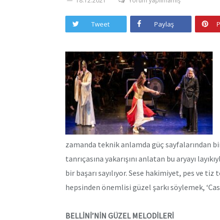
18.12.2021
Yorum yapılmamış
Tweet
Paylaş
P
zamanda teknik anlamda güç sayfalarından biri
tanrıçasına yakarışını anlatan bu aryayı layık
bir başarı sayılıyor. Sese hakimiyet, pes ve tiz
hepsinden önemlisi güzel şarkı söylemek, ‘Cas
BELLİNİ’NİN GÜZEL MELODİLERİ