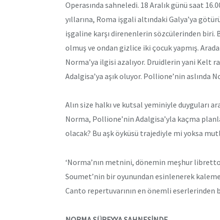
Operasında sahneledi. 18 Aralık günü saat 16.00
yıllarına, Roma işgali altındaki Galya’ya götü
işgaline karşı direnenlerin sözcülerinden biri.
olmuş ve ondan gizlice iki çocuk yapmış. Arada
Norma’ya ilgisi azalıyor. Druidlerin yani Kelt
Adalgisa’ya aşık oluyor. Pollione’nin aslında
Alın size halkı ve kutsal yeminiyle duyguları 
Norma, Pollione’nin Adalgisa’yla kaçma planla
olacak? Bu aşk öyküsü trajediyle mi yoksa mut
‘Norma’nın metnini, dönemin meşhur libretto 
Soumet’nin bir oyunundan esinlenerek kaleme a
Canto repertuvarının en önemli eserlerinden b
NORMA SÜREYYA SAHNESİNDE