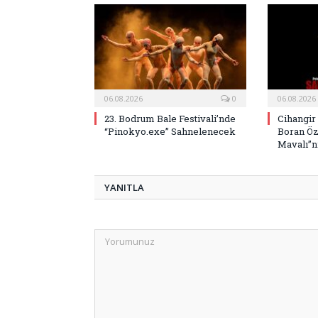
06.08.2026
0
06.08.2026
23. Bodrum Bale Festivali’nde
Cihangir
“Pinokyo.exe” Sahnelenecek
Boran Öz
Mavalı”nı
YANITLA