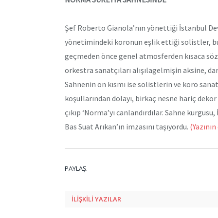
Şef Roberto Gianola’nın yönettiği İstanbul Dev
yönetimindeki koronun eşlik ettiği solistler, bu
geçmeden önce genel atmosferden kısaca söz e
orkestra sanatçıları alışılagelmişin aksine, da
Sahnenin ön kısmı ise solistlerin ve koro sana
koşullarından dolayı, birkaç nesne hariç dekor
çıkıp ‘Norma’yı canlandırdılar. Sahne kurgusu
Bas Suat Arıkan’ın imzasını taşıyordu.
(Yazının
PAYLAŞ.
ILIŞKILI
YAZILAR