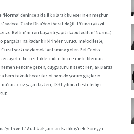
 ve ‘Norma’ denince akla ilk olarak bu eserin en meşhur
ma’ sadece ‘Casta Diva’dan ibaret değil. 19’uncu yüzyıl
nzo Bellini’nin en başarılı yapıtı kabul edilen ‘Norma’,
 parçalarına kadar birbirinden vurucu melodilerle,
a ‘Güzel şarkı söylemek’ anlamına gelen Bel Canto
n en ayırt edici özelliklerinden biri de melodilerinin
iyi hemen kendine çeken, duygusunu hissettiren, akıllarda
ına hem teknik becerilerini hem de yorum güçlerini
ini’nin otuz yaşındayken, 1831 yılında bestelediği
cut.
ma’yı 16 ve 17 Aralık akşamları Kadıköy’deki Süreyya