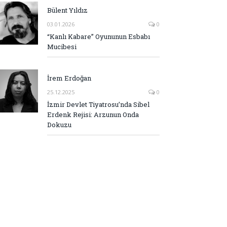
Bülent Yıldız
03.01.2026
0
“Kanlı Kabare” Oyununun Esbabı
Mucibesi
İrem Erdoğan
25.12.2025
0
İzmir Devlet Tiyatrosu’nda Sibel
Erdenk Rejisi: Arzunun Onda
Dokuzu