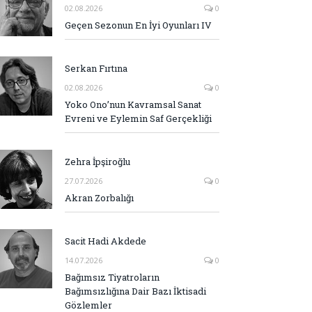
02.08.2026
0
Geçen Sezonun En İyi Oyunları IV
Serkan Fırtına
02.08.2026
0
Yoko Ono’nun Kavramsal Sanat
Evreni ve Eylemin Saf Gerçekliği
Zehra İpşiroğlu
27.07.2026
0
Akran Zorbalığı
Sacit Hadi Akdede
14.07.2026
0
Bağımsız Tiyatroların
Bağımsızlığına Dair Bazı İktisadi
Gözlemler