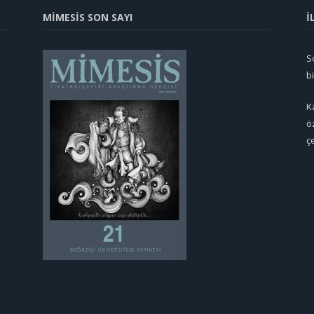
MİMESİS SON SAYI
İ
So
b
K
ö
ç