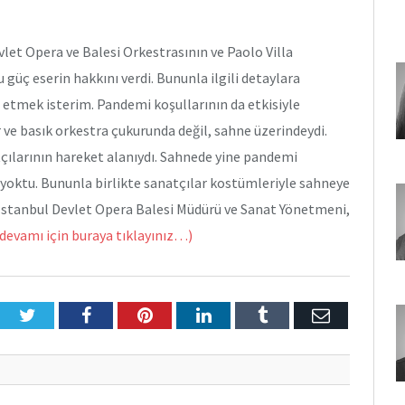
let Opera ve Balesi Orkestrasının ve Paolo Villa
 güç eserin hakkını verdi. Bununla ilgili detaylara
tmek isterim. Pandemi koşullarının da etkisiyle
r ve basık orkestra çukurunda değil, sahne üzerindeydi.
tçılarının hareket alanıydı. Sahnede yine pandemi
 yoktu. Bununla birlikte sanatçılar kostümleriyle sahneye
, İstanbul Devlet Opera Balesi Müdürü ve Sanat Yönetmeni,
 devamı için buraya tıklayınız…)
Twitter
Facebook
Pinterest
LinkedIn
Tumblr
E-
Posta