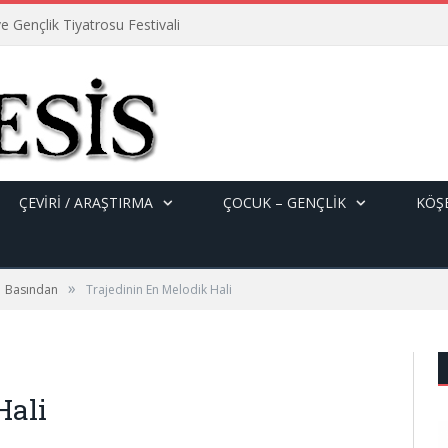
e Gençlik Tiyatrosu Festivali
ÇEVİRİ / ARAŞTIRMA
ÇOCUK – GENÇLIK
KÖŞE
»
Basından
Trajedinin En Melodik Hali
Hali