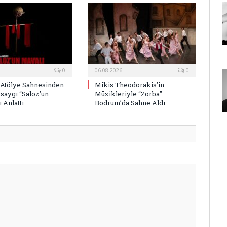
0
06.08.2026
0
 Atölye Sahnesinden
Mikis Theodorakis’in
saygı “Saloz’un
Müzikleriyle “Zorba”
 Anlattı
Bodrum’da Sahne Aldı