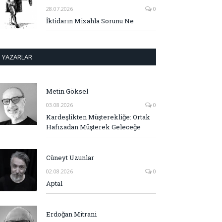
28.07.2026
0
İktidarın Mizahla Sorunu Ne
YAZARLAR
Metin Göksel
03.08.2026
0
Kardeşlikten Müşterekliğe: Ortak
Hafızadan Müşterek Geleceğe
Cüneyt Uzunlar
02.08.2026
0
Aptal
Erdoğan Mitrani