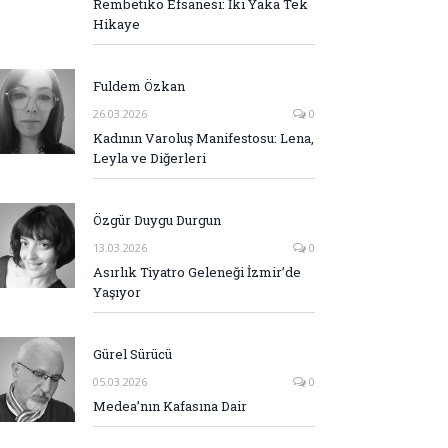
Rembetiko Efsanesi: İki Yaka Tek
Hikaye
Fuldem Özkan
26.03.2026
0
Kadının Varoluş Manifestosu: Lena,
Leyla ve Diğerleri
Özgür Duygu Durgun
13.03.2026
0
Asırlık Tiyatro Geleneği İzmir’de
Yaşıyor
Gürel Sürücü
05.03.2026
0
Medea’nın Kafasına Dair