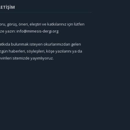
LETİŞİM
ru, görüş, öneri, eleştiri ve katkılarınız için lütfen
ize yazın:
info@mimesis-dergi.org
atkıda bulunmak isteyen okurlarımızdan gelen
zgün haberleri, söyleşileri, köşe yazılarını ya da
evirileri sitemizde yayımlıyoruz.