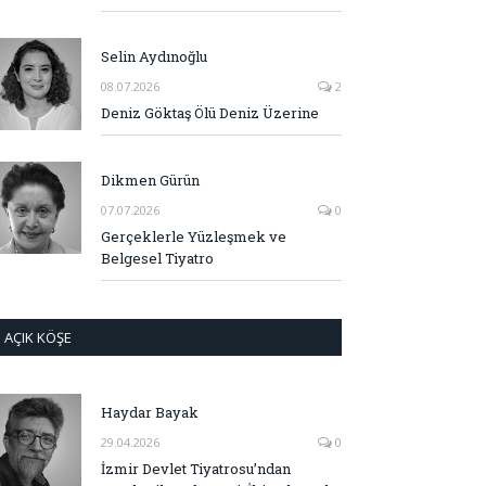
Selin Aydınoğlu
08.07.2026
2
Deniz Göktaş Ölü Deniz Üzerine
Dikmen Gürün
07.07.2026
0
Gerçeklerle Yüzleşmek ve
Belgesel Tiyatro
AÇIK KÖŞE
Haydar Bayak
29.04.2026
0
İzmir Devlet Tiyatrosu’ndan