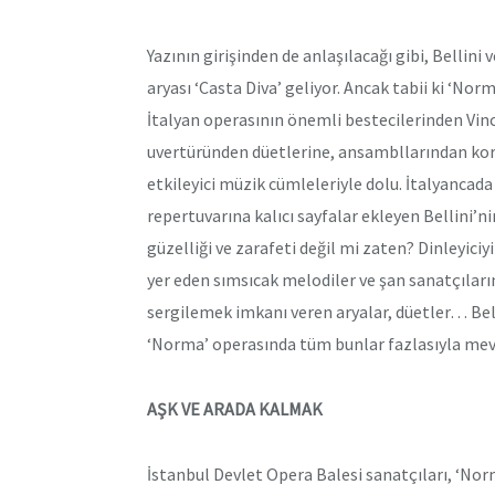
Yazının girişinden de anlaşılacağı gibi, Bellini
aryası ‘Casta Diva’ geliyor. Ancak tabii ki ‘Nor
İtalyan operasının önemli bestecilerinden Vince
uvertüründen düetlerine, ansambllarından koro
etkileyici müzik cümleleriyle dolu. İtalyancad
repertuvarına kalıcı sayfalar ekleyen Bellini’ni
güzelliği ve zarafeti değil mi zaten? Dinleyic
yer eden sımsıcak melodiler ve şan sanatçılar
sergilemek imkanı veren aryalar, düetler… Bell
‘Norma’ operasında tüm bunlar fazlasıyla mev
AŞK VE ARADA KALMAK
İstanbul Devlet Opera Balesi sanatçıları, ‘Nor