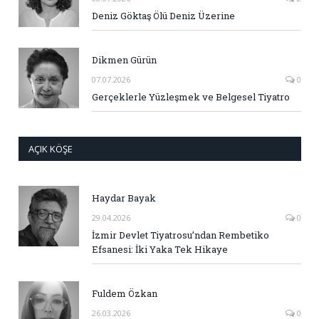
Deniz Göktaş Ölü Deniz Üzerine
Dikmen Gürün
07.07.2026
0
Gerçeklerle Yüzleşmek ve Belgesel Tiyatro
AÇIK KÖŞE
Haydar Bayak
29.04.2026
0
İzmir Devlet Tiyatrosu’ndan Rembetiko
Efsanesi: İki Yaka Tek Hikaye
Fuldem Özkan
26.03.2026
0