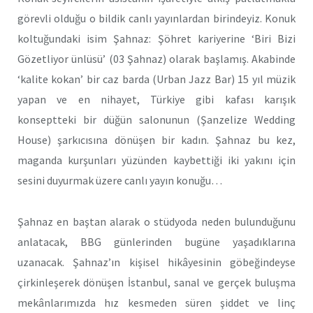
görevli olduğu o bildik canlı yayınlardan birindeyiz. Konuk
koltuğundaki isim Şahnaz: Şöhret kariyerine ‘Biri Bizi
Gözetliyor ünlüsü’ (03 Şahnaz) olarak başlamış. Akabinde
‘kalite kokan’ bir caz barda (Urban Jazz Bar) 15 yıl müzik
yapan ve en nihayet, Türkiye gibi kafası karışık
konseptteki bir düğün salonunun (Şanzelize Wedding
House) şarkıcısına dönüşen bir kadın. Şahnaz bu kez,
maganda kurşunları yüzünden kaybettiği iki yakını için
sesini duyurmak üzere canlı yayın konuğu…
Şahnaz en baştan alarak o stüdyoda neden bulunduğunu
anlatacak, BBG günlerinden bugüne yaşadıklarına
uzanacak. Şahnaz’ın kişisel hikâyesinin göbeğindeyse
çirkinleşerek dönüşen İstanbul, sanal ve gerçek buluşma
mekânlarımızda hız kesmeden süren şiddet ve linç