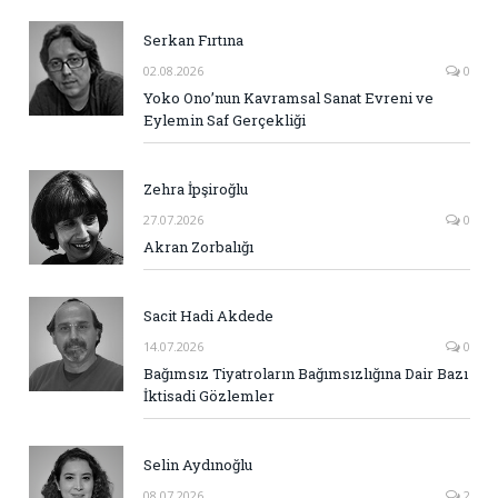
Serkan Fırtına
02.08.2026
0
Yoko Ono’nun Kavramsal Sanat Evreni ve
Eylemin Saf Gerçekliği
Zehra İpşiroğlu
27.07.2026
0
Akran Zorbalığı
Sacit Hadi Akdede
14.07.2026
0
Bağımsız Tiyatroların Bağımsızlığına Dair Bazı
İktisadi Gözlemler
Selin Aydınoğlu
08.07.2026
2