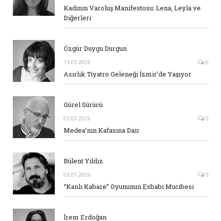
Kadının Varoluş Manifestosu: Lena, Leyla ve
Diğerleri
Özgür Duygu Durgun
13.03.2026
0
Asırlık Tiyatro Geleneği İzmir’de Yaşıyor
Gürel Sürücü
05.03.2026
0
Medea’nın Kafasına Dair
Bülent Yıldız
03.01.2026
0
“Kanlı Kabare” Oyununun Esbabı Mucibesi
İrem Erdoğan