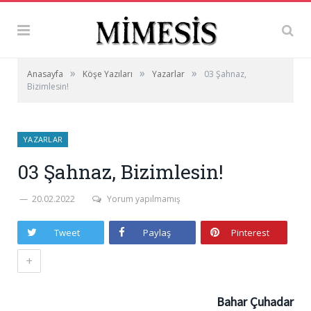
»
»
»
Anasayfa
Köşe Yazıları
Yazarlar
03 Şahnaz,
Bizimlesin!
YAZARLAR
03 Şahnaz, Bizimlesin!
20.02.2022
Yorum yapılmamış
Tweet
Paylaş
Pinterest
+
Bahar Çuhadar