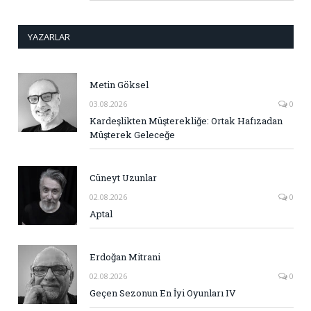
YAZARLAR
Metin Göksel
03.08.2026
0
Kardeşlikten Müşterekliğe: Ortak Hafızadan
Müşterek Geleceğe
Cüneyt Uzunlar
02.08.2026
0
Aptal
Erdoğan Mitrani
02.08.2026
0
Geçen Sezonun En İyi Oyunları IV