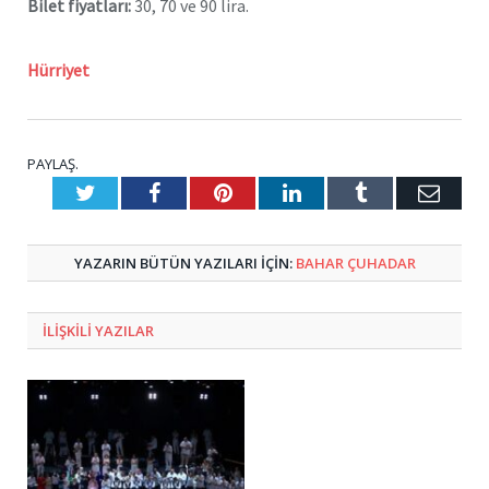
Bilet fiyatları:
30, 70 ve 90 lira.
Hürriyet
PAYLAŞ.
Twitter
Facebook
Pinterest
LinkedIn
Tumblr
E-
Posta
YAZARIN BÜTÜN YAZILARI IÇIN:
BAHAR ÇUHADAR
ILIŞKILI
YAZILAR