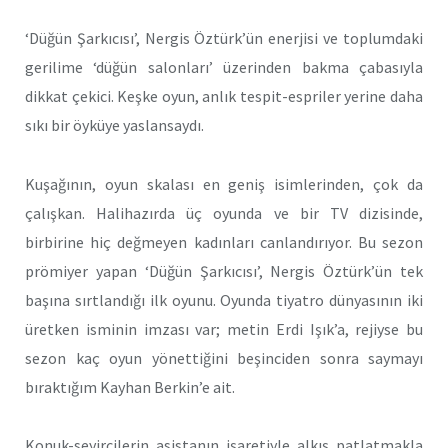
‘Düğün Şarkıcısı’, Nergis Öztürk’ün enerjisi ve toplumdaki
gerilime ‘düğün salonları’ üzerinden bakma çabasıyla
dikkat çekici. Keşke oyun, anlık tespit-espriler yerine daha
sıkı bir öyküye yaslansaydı.
Kuşağının, oyun skalası en geniş isimlerinden, çok da
çalışkan. Halihazırda üç oyunda ve bir TV dizisinde,
birbirine hiç değmeyen kadınları canlandırıyor. Bu sezon
prömiyer yapan ‘Düğün Şarkıcısı’, Nergis Öztürk’ün tek
başına sırtlandığı ilk oyunu. Oyunda tiyatro dünyasının iki
üretken isminin imzası var; metin Erdi Işık’a, rejiyse bu
sezon kaç oyun yönettiğini beşinciden sonra saymayı
bıraktığım Kayhan Berkin’e ait.
Konuk-seyircilerin asistanın işaretiyle alkış patlatmakla