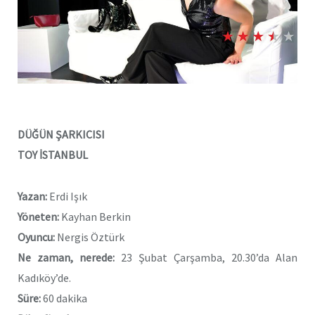
DÜĞÜN ŞARKICISI
TOY İSTANBUL
Yazan:
Erdi Işık
Yöneten:
Kayhan Berkin
Oyuncu:
Nergis Öztürk
Ne zaman, nerede:
23 Şubat Çarşamba, 20.30’da Alan
Kadıköy’de.
Süre:
60 dakika