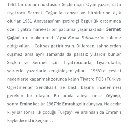
1961 bir dönüm noktasıdır Seçkin için. Oyun yazarı, usta
tiyatrocu Sermet Çağan’la tanışır ve birbirlerine âşık
olurlar. 1961 Anayasası’nın getirdiği özgürlük ortamında
özel tiyatro hareketi bir patlama yaşamaktadır.
Sermet
Çağan
’ın o mükemmel
“Ayak Bacak Fabrikası”
nı kaleme
aldığı yıllar… Çok ses getirir oyun. Dillerden, sahnelerden
düşmez ama aynı zamanda da parasız yıllardır bunlar
Seçkin ve Sermet için. Tiyatrocularla, tiyatrolarla,
şairlerle, yazarlarla zenginleşen yıllar… 1965’te, çeşitli
nedenlerle kapanmak zorunda kalan Tiyatro TÖS (Türkiye
Öğretmenler Sendikası) ise başlı başına incelenmesi
gereken bir olaydır. Bu arada aileye önce
Zeynep
,
sonra
Emine
katılır. 1967’de
Emrah
gelir dünyaya. Ne acıdır
ki yıllar sonra ilk çocuğu Turgay’ı ve ardından da Emrah’ı
kaybedecektir Seçkin…