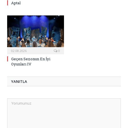
Aptal
02.08.2026
0
Geçen Sezonun En İyi
Oyunları IV
YANITLA