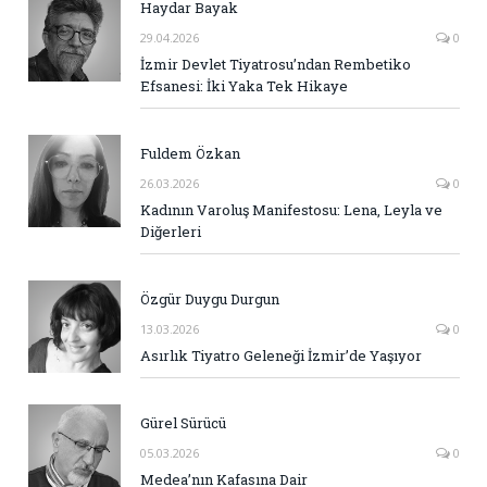
Haydar Bayak
29.04.2026
0
İzmir Devlet Tiyatrosu’ndan Rembetiko
Efsanesi: İki Yaka Tek Hikaye
Fuldem Özkan
26.03.2026
0
Kadının Varoluş Manifestosu: Lena, Leyla ve
Diğerleri
Özgür Duygu Durgun
13.03.2026
0
Asırlık Tiyatro Geleneği İzmir’de Yaşıyor
Gürel Sürücü
05.03.2026
0
Medea’nın Kafasına Dair