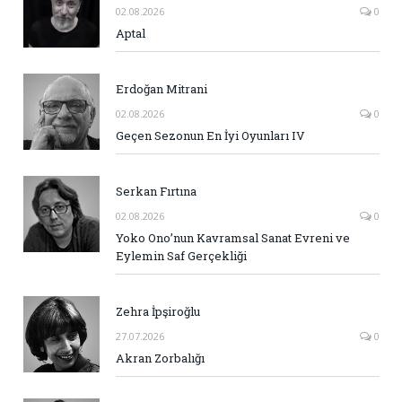
02.08.2026
0
Aptal
Erdoğan Mitrani
02.08.2026
0
Geçen Sezonun En İyi Oyunları IV
Serkan Fırtına
02.08.2026
0
Yoko Ono’nun Kavramsal Sanat Evreni ve
Eylemin Saf Gerçekliği
Zehra İpşiroğlu
27.07.2026
0
Akran Zorbalığı