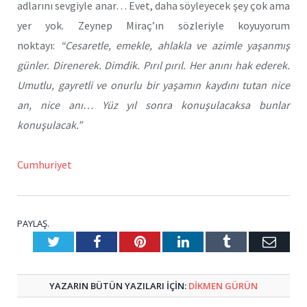
adlarını sevgiyle anar… Evet, daha söyleyecek şey çok ama
yer yok. Zeynep Miraç’ın sözleriyle koyuyorum
noktayı:
“Cesaretle, emekle, ahlakla ve azimle yaşanmış
günler. Direnerek. Dimdik. Pırıl pırıl. Her anını hak ederek.
Umutlu, gayretli ve onurlu bir yaşamın kaydını tutan nice
an, nice anı… Yüz yıl sonra konuşulacaksa bunlar
konuşulacak.”
Cumhuriyet
PAYLAŞ.
Twitter
Facebook
Pinterest
LinkedIn
Tumblr
E-
Posta
YAZARIN BÜTÜN YAZILARI IÇIN:
DIKMEN GÜRÜN