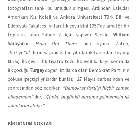
fotoğrafları sanki bu umudun simgesi. Ardından Üsküdar
Amerikan Kız Koleji ve Ankara Üniversitesi Türk Dili ve
Edebiyatı Fakültesi yılları. İlk çevirisini 1957’de amatör bir
topluluk olan Sahne Z için yapıyor Seçkin:
William
Saroyan
’ın
Hello Out There!
adlı oyunu. Zaten,
1957’yi
“ilk”
lerin yaşandığı bir yıl olarak tanımlar Zeynep
Miraç: İlk çeviri. İlk tiyatro tozu. İlk evlilik. İki yıl sonra da
ilk çocuğu
Turgay
doğar. İktidarda olan Demokrat Parti’nin
çöküşe geçtiği yıllardır bunlar. 27 Mayıs darbesinden ve
sonrasından söz ederken
“Demokrat Parti’yi hiçbir zaman
affedemem”
der,
“Çünkü bugünkü duruma gelmemizin ilk
adımlarını attılar.”
BİR DÖNÜM NOKTASI