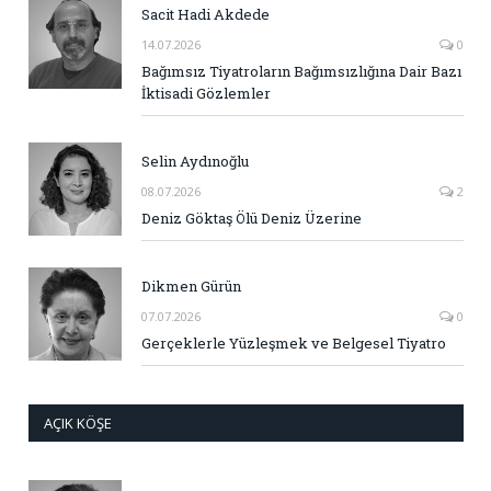
Sacit Hadi Akdede
14.07.2026
0
Bağımsız Tiyatroların Bağımsızlığına Dair Bazı
İktisadi Gözlemler
Selin Aydınoğlu
08.07.2026
2
Deniz Göktaş Ölü Deniz Üzerine
Dikmen Gürün
07.07.2026
0
Gerçeklerle Yüzleşmek ve Belgesel Tiyatro
AÇIK KÖŞE