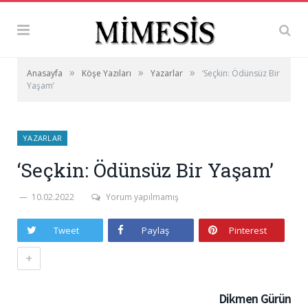
»
»
»
Anasayfa
Köşe Yazıları
Yazarlar
‘Seçkin: Ödünsüz Bir
Yaşam’
YAZARLAR
‘Seçkin: Ödünsüz Bir Yaşam’
10.02.2022
Yorum yapılmamış
Tweet
Paylaş
Pinterest
+
Dikmen Gürün