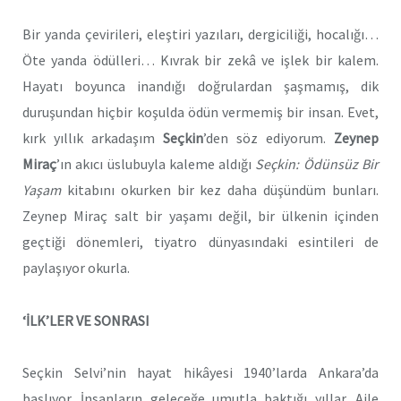
Bir yanda çevirileri, eleştiri yazıları, dergiciliği, hocalığı…
Öte yanda ödülleri… Kıvrak bir zekâ ve işlek bir kalem.
Hayatı boyunca inandığı doğrulardan şaşmamış, dik
duruşundan hiçbir koşulda ödün vermemiş bir insan. Evet,
kırk yıllık arkadaşım
Seçkin
’den söz ediyorum.
Zeynep
Miraç
’ın akıcı üslubuyla kaleme aldığı
Seçkin: Ödünsüz Bir
Yaşam
kitabını okurken bir kez daha düşündüm bunları.
Zeynep Miraç salt bir yaşamı değil, bir ülkenin içinden
geçtiği dönemleri, tiyatro dünyasındaki esintileri de
paylaşıyor okurla.
‘İLK’LER VE SONRASI
Seçkin Selvi’nin hayat hikâyesi 1940’larda Ankara’da
başlıyor. İnsanların geleceğe umutla baktığı yıllar. Aile