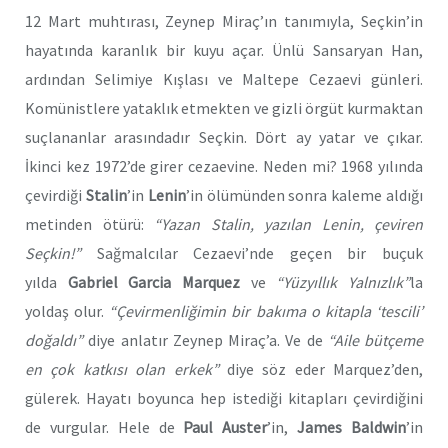
12 Mart muhtırası, Zeynep Miraç’ın tanımıyla, Seçkin’in
hayatında karanlık bir kuyu açar. Ünlü Sansaryan Han,
ardından Selimiye Kışlası ve Maltepe Cezaevi günleri.
Komünistlere yataklık etmekten ve gizli örgüt kurmaktan
suçlananlar arasındadır Seçkin. Dört ay yatar ve çıkar.
İkinci kez 1972’de girer cezaevine. Neden mi? 1968 yılında
çevirdiği
Stalin
’in
Lenin
’in ölümünden sonra kaleme aldığı
metinden ötürü:
“Yazan Stalin, yazılan Lenin, çeviren
Seçkin!”
Sağmalcılar Cezaevi’nde geçen bir buçuk
yılda
Gabriel Garcia Marquez
ve
“Yüzyıllık Yalnızlık”
la
yoldaş olur.
“Çevirmenliğimin bir bakıma o kitapla ‘tescili’
doğaldı”
diye anlatır Zeynep Miraç’a. Ve de
“Aile bütçeme
en çok katkısı olan erkek”
diye söz eder Marquez’den,
gülerek. Hayatı boyunca hep istediği kitapları çevirdiğini
de vurgular. Hele de
Paul Auster
’in,
James Baldwin
’in