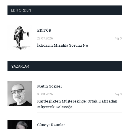
EDITÖRDEN
EDİTÖR
28.07.2026
0
İktidarın Mizahla Sorunu Ne
YAZARLAR
Metin Göksel
03.08.2026
0
Kardeşlikten Müşterekliğe: Ortak Hafızadan
Müşterek Geleceğe
Cüneyt Uzunlar