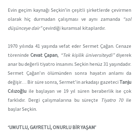
Evin geçim kaynağı Seçkin’in çeşitli şirketlerde çevirmen
olarak hiç durmadan çalışması ve aynı zamanda
“sol
düşünceye dair”
çevirdiği kuramsal kitaplardır.
1970 yılında 41 yaşında vefat eder Sermet Çağan. Cenaze
töreninde
Cevat Çapan
,
“Tek kişilik üniversiteydi”
diyerek
anar bu değerli tiyatro insanını. Seçkin henüz 31 yaşındadır.
Sermet Çağan’ın ölümünden sonra hayatın anlamı da
değişir… Bir süre sonra, Sermet’in arkadaşı gazeteci
Tanju
Cılızoğlu
ile başlayan ve 19 yıl süren beraberlik ise çok
farklıdır. Dergi çalışmalarına bu süreçte
Tiyatro 70
ile
başlar Seçkin.
‘UMUTLU, GAYRETLİ, ONURLU BİR YAŞAM’