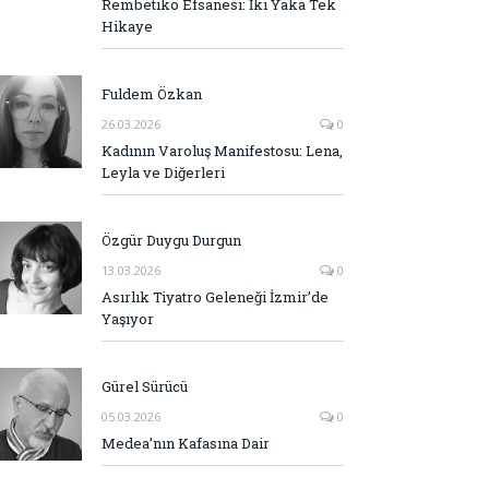
Rembetiko Efsanesi: İki Yaka Tek
Hikaye
Fuldem Özkan
26.03.2026
0
Kadının Varoluş Manifestosu: Lena,
Leyla ve Diğerleri
Özgür Duygu Durgun
13.03.2026
0
Asırlık Tiyatro Geleneği İzmir’de
Yaşıyor
Gürel Sürücü
05.03.2026
0
Medea’nın Kafasına Dair