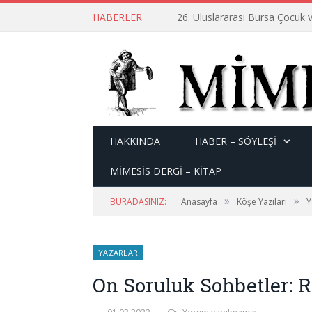
HABERLER
26. Uluslararası Bursa Çocuk v
HAKKINDA
HABER – SÖYLEŞI
MİMESİS DERGİ – KİTAP
»
»
BURADASINIZ:
Anasayfa
Köşe Yazıları
Y
YAZARLAR
On Soruluk Sohbetler: R