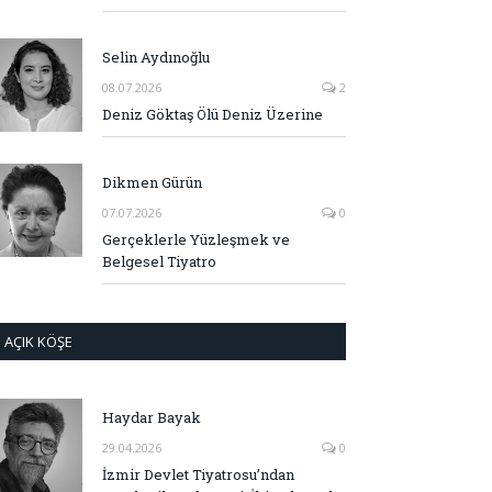
Selin Aydınoğlu
08.07.2026
2
Deniz Göktaş Ölü Deniz Üzerine
Dikmen Gürün
07.07.2026
0
Gerçeklerle Yüzleşmek ve
Belgesel Tiyatro
AÇIK KÖŞE
Haydar Bayak
29.04.2026
0
İzmir Devlet Tiyatrosu’ndan