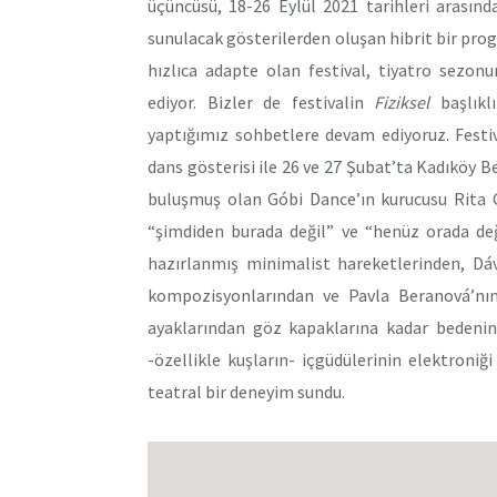
üçüncüsü, 18-26 Eylül 2021 tarihleri arasın
sunulacak gösterilerden oluşan hibrit bir pro
hızlıca adapte olan festival, tiyatro sezon
ediyor. Bizler de festivalin
Fiziksel
başlıklı
yaptığımız sohbetlere devam ediyoruz. Festiv
dans gösterisi ile 26 ve 27 Şubat’ta Kadıköy Be
buluşmuş olan Góbi Dance’ın kurucusu Rita 
“şimdiden burada değil” ve “henüz orada değ
hazırlanmış minimalist hareketlerinden, Dá
kompozisyonlarından ve Pavla Beranová’nın
ayaklarından göz kapaklarına kadar bedenini
-özellikle kuşların- içgüdülerinin elektroni
teatral bir deneyim sundu.