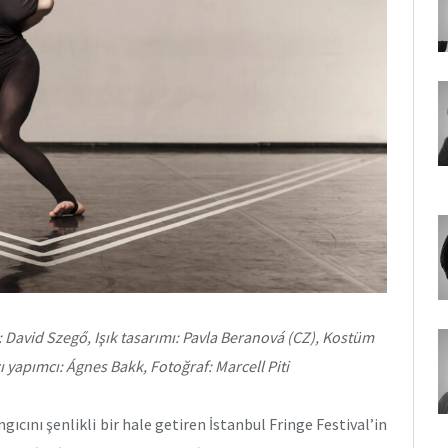
: David Szegő, Işık tasarımı: Pavla Beranová (CZ), Kostüm
cı yapımcı: Ágnes Bakk, Fotoğraf: Marcell Piti
ıcını şenlikli bir hale getiren İstanbul Fringe Festival’in