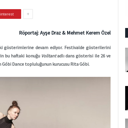
+
interest
Röportaj:
Ayşe Draz & Mehmet Kerem Özel
i gösterimlerine devam ediyor. Festivalde gösterilerini
rin bu haftaki konuğu
Volitant
adlı dans gösterisi ile 26 ve
an Góbi Dance topluluğunun kurucusu Rita Góbi.