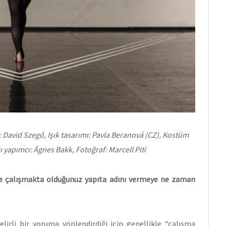
: David Szegő, Işık tasarımı: Pavla Beranová (CZ), Kostüm
cı yapımcı: Ágnes Bakk, Fotoğraf: Marcell Piti
nde çalışmakta olduğunuz yapıta adını vermeye ne zaman
elirli bir yoruma yönlendirdiği için genellikle “çalışma