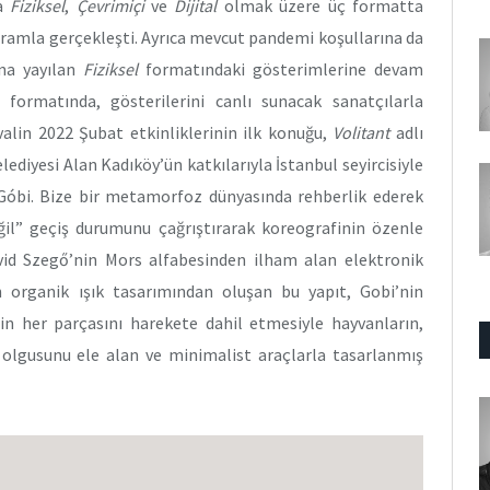
da
Fiziksel
,
Çevrimiçi
ve
Dijital
olmak üzere üç formatta
gramla gerçekleşti. Ayrıca mevcut pandemi koşullarına da
una yayılan
Fiziksel
formatındaki gösterimlerine devam
 formatında, gösterilerini canlı sunacak sanatçılarla
alin 2022 Şubat etkinliklerinin ilk konuğu,
Volitant
adlı
lediyesi Alan Kadıköy’ün katkılarıyla İstanbul seyircisiyle
Góbi. Bize bir metamorfoz dünyasında rehberlik ederek
il” geçiş durumunu çağrıştırarak koreografinin özenle
vid Szegő’nin Mors alfabesinden ilham alan elektronik
 organik ışık tasarımından oluşan bu yapıt, Gobi’nin
n her parçasını harekete dahil etmesiyle hayvanların,
ği olgusunu ele alan ve minimalist araçlarla tasarlanmış