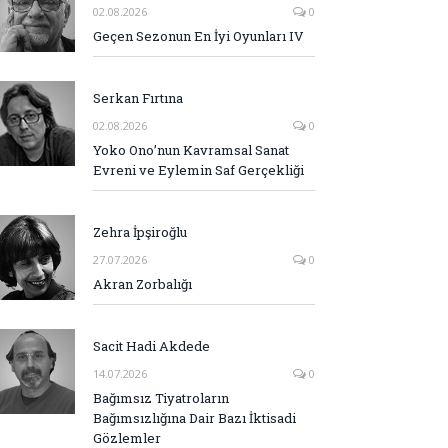
02.08.2026
0
Geçen Sezonun En İyi Oyunları IV
Serkan Fırtına
02.08.2026
0
Yoko Ono’nun Kavramsal Sanat
Evreni ve Eylemin Saf Gerçekliği
Zehra İpşiroğlu
27.07.2026
0
Akran Zorbalığı
Sacit Hadi Akdede
14.07.2026
0
Bağımsız Tiyatroların
Bağımsızlığına Dair Bazı İktisadi
Gözlemler