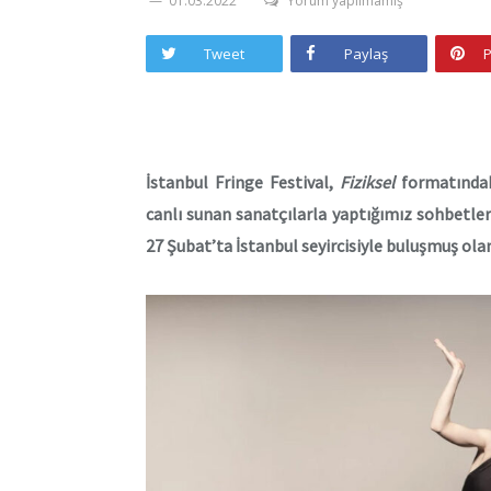
01.03.2022
Yorum yapılmamış
Tweet
Paylaş
P
İstanbul Fringe Festival,
Fiziksel
formatındak
canlı sunan sanatçılarla yaptığımız sohbetle
27 Şubat’ta İstanbul seyircisiyle buluşmuş ol