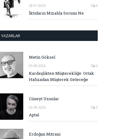
28.07.2026
0
İktidarın Mizahla Sorunu Ne
YAZARLAR
Metin Göksel
03.08.2026
0
Kardeşlikten Müşterekliğe: Ortak
Hafızadan Müşterek Geleceğe
Cüneyt Uzunlar
02.08.2026
0
Aptal
Erdoğan Mitrani