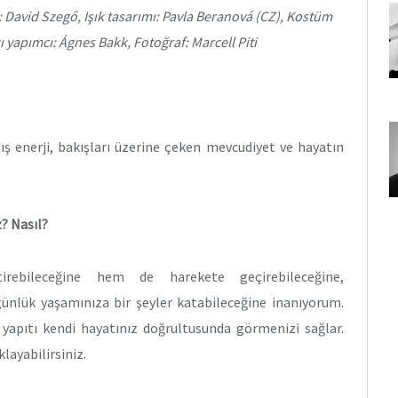
: David Szegő, Işık tasarımı: Pavla Beranová (CZ), Kostüm
cı yapımcı: Ágnes Bakk, Fotoğraf: Marcell Piti
ş enerji, bakışları üzerine çeken mevcudiyet ve hayatın
? Nasıl?
rebileceğine hem de harekete geçirebileceğine,
günlük yaşamınıza bir şeyler katabileceğine inanıyorum.
 yapıtı kendi hayatınız doğrultusunda görmenizi sağlar.
layabilirsiniz.