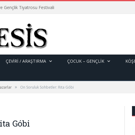
e Gençlik Tiyatrosu Festivali
ÇEVİRİ / ARAŞTIRMA
ÇOCUK – GENÇLIK
KÖŞE
»
azarlar
On Soruluk Sohbetler: Rita Góbi
ita Góbi