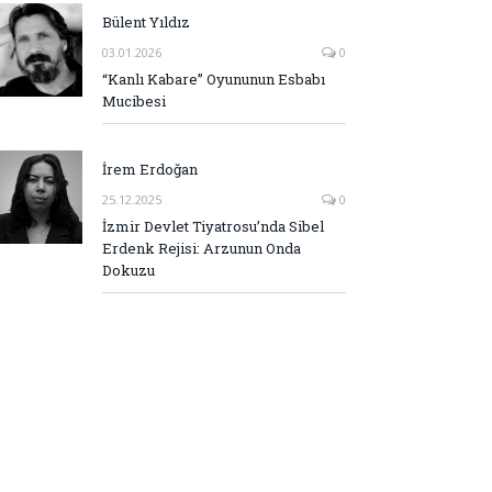
Bülent Yıldız
03.01.2026
0
“Kanlı Kabare” Oyununun Esbabı
Mucibesi
İrem Erdoğan
25.12.2025
0
İzmir Devlet Tiyatrosu’nda Sibel
Erdenk Rejisi: Arzunun Onda
Dokuzu