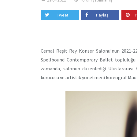
29.04.2022
Yorum yapılmamış
Tweet
Paylaş
P
Cemal Reşit Rey Konser Salonu’nun 2021-
Spellbound Contemporary Ballet topluluğ
zamanda, salonun düzenlediği Uluslararası B
kurucusu ve artistik yönetmeni koreograf Mauro