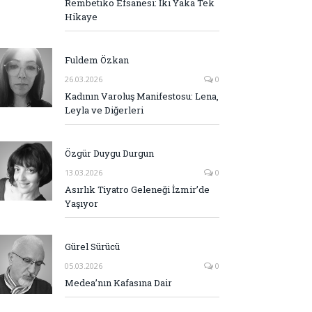
Rembetiko Efsanesi: İki Yaka Tek
Hikaye
Fuldem Özkan
26.03.2026
0
Kadının Varoluş Manifestosu: Lena,
Leyla ve Diğerleri
Özgür Duygu Durgun
13.03.2026
0
Asırlık Tiyatro Geleneği İzmir’de
Yaşıyor
Gürel Sürücü
05.03.2026
0
Medea’nın Kafasına Dair