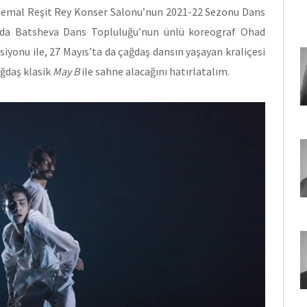
 Cemal Reşit Rey Konser Salonu’nun 2021-22 Sezonu Dans
’da Batsheva Dans Topluluğu’nun ünlü koreograf Ohad
rsiyonu ile, 27 Mayıs’ta da çağdaş dansın yaşayan kraliçesi
ğdaş klasik
May B
ile sahne alacağını hatırlatalım.