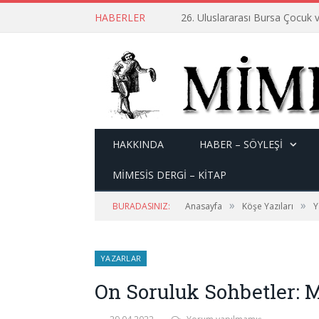
HABERLER
26. Uluslararası Bursa Çocuk v
HAKKINDA
HABER – SÖYLEŞI
MİMESİS DERGİ – KİTAP
»
»
BURADASINIZ:
Anasayfa
Köşe Yazıları
Y
YAZARLAR
On Soruluk Sohbetler: M