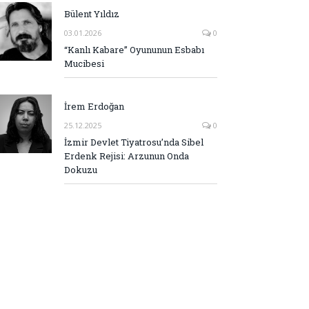
Bülent Yıldız
03.01.2026
0
“Kanlı Kabare” Oyununun Esbabı
Mucibesi
İrem Erdoğan
25.12.2025
0
İzmir Devlet Tiyatrosu’nda Sibel
Erdenk Rejisi: Arzunun Onda
Dokuzu