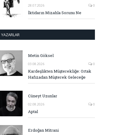
28.07.2026
0
İktidarın Mizahla Sorunu Ne
YAZARLAR
Metin Göksel
03.08.2026
0
Kardeşlikten Müşterekliğe: Ortak
Hafızadan Müşterek Geleceğe
Cüneyt Uzunlar
02.08.2026
0
Aptal
Erdoğan Mitrani