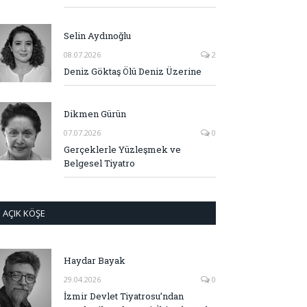
Selin Aydınoğlu
08.07.2026
2
Deniz Göktaş Ölü Deniz Üzerine
Dikmen Gürün
07.07.2026
0
Gerçeklerle Yüzleşmek ve
Belgesel Tiyatro
AÇIK KÖŞE
Haydar Bayak
29.04.2026
0
İzmir Devlet Tiyatrosu’ndan