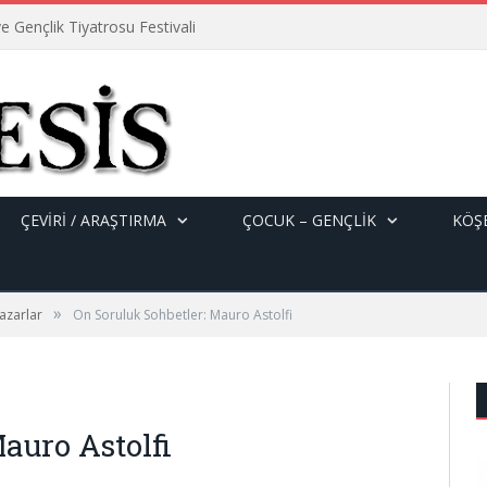
e Gençlik Tiyatrosu Festivali
ÇEVİRİ / ARAŞTIRMA
ÇOCUK – GENÇLIK
KÖŞE
»
azarlar
On Soruluk Sohbetler: Mauro Astolfi
auro Astolfi