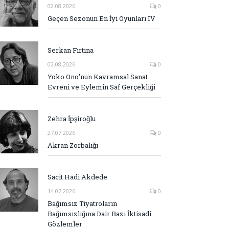
02.08.2026
0
Geçen Sezonun En İyi Oyunları IV
Serkan Fırtına
02.08.2026
0
Yoko Ono’nun Kavramsal Sanat
Evreni ve Eylemin Saf Gerçekliği
Zehra İpşiroğlu
27.07.2026
0
Akran Zorbalığı
Sacit Hadi Akdede
14.07.2026
0
Bağımsız Tiyatroların
Bağımsızlığına Dair Bazı İktisadi
Gözlemler