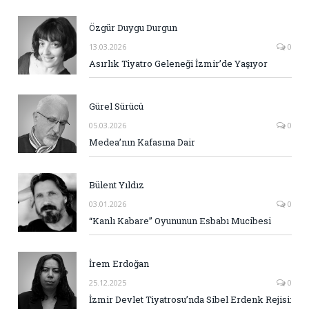
Özgür Duygu Durgun
13.03.2026
0
Asırlık Tiyatro Geleneği İzmir’de Yaşıyor
Gürel Sürücü
05.03.2026
0
Medea’nın Kafasına Dair
Bülent Yıldız
03.01.2026
0
“Kanlı Kabare” Oyununun Esbabı Mucibesi
İrem Erdoğan
25.12.2025
0
İzmir Devlet Tiyatrosu’nda Sibel Erdenk Rejisi: