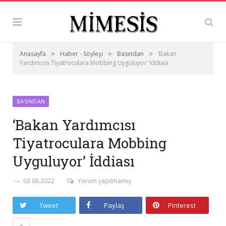
»
»
»
Anasayfa
Haber - Söyleşi
Basından
‘Bakan
Yardımcısı Tiyatroculara Mobbing Uyguluyor’ İddiası
BASINDAN
‘Bakan Yardımcısı
Tiyatroculara Mobbing
Uyguluyor’ İddiası
03.06.2022
Yorum yapılmamış
Tweet
Paylaş
Pinterest
+