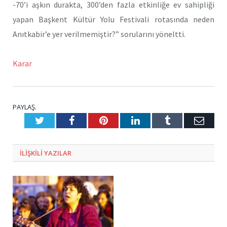
-70’i aşkın durakta, 300’den fazla etkinliğe ev sahipliği
yapan Başkent Kültür Yolu Festivali rotasında neden
Anıtkabir’e yer verilmemiştir?” sorularını yöneltti.
Karar
PAYLAŞ.
Twitter
Facebook
Pinterest
LinkedIn
Tumblr
E-
Posta
ILIŞKILI
YAZILAR