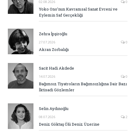
02.08.2026
0
Yoko Ono’nun Kavramsal Sanat Evreni ve
Eylemin Saf Gerçekliği
Zehra İpşiroğlu
27.07.2026
0
Akran Zorbalığı
Sacit Hadi Akdede
14.07.2026
0
Bağımsız Tiyatroların Bağımsızlığına Dair Bazı
İktisadi Gözlemler
Selin Aydınoğlu
08.07.2026
2
Deniz Göktaş Ölü Deniz Üzerine