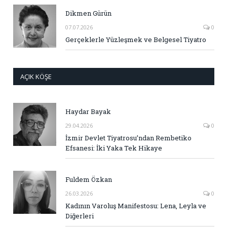
Dikmen Gürün
07.07.2026
0
Gerçeklerle Yüzleşmek ve Belgesel Tiyatro
AÇIK KÖŞE
Haydar Bayak
29.04.2026
0
İzmir Devlet Tiyatrosu’ndan Rembetiko
Efsanesi: İki Yaka Tek Hikaye
Fuldem Özkan
26.03.2026
0
Kadının Varoluş Manifestosu: Lena, Leyla ve
Diğerleri