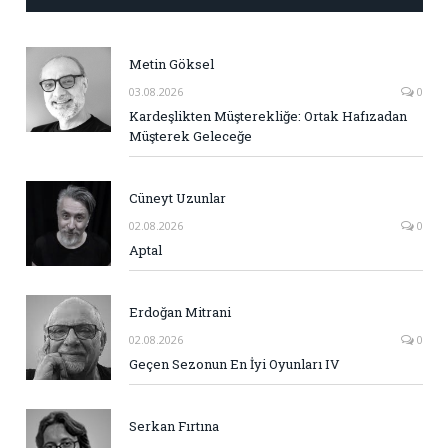
Metin Göksel
03.08.2026
0
Kardeşlikten Müşterekliğe: Ortak Hafızadan
Müşterek Geleceğe
Cüneyt Uzunlar
02.08.2026
0
Aptal
Erdoğan Mitrani
02.08.2026
0
Geçen Sezonun En İyi Oyunları IV
Serkan Fırtına