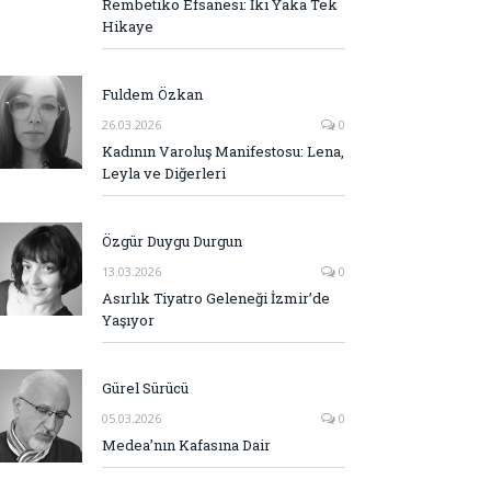
Rembetiko Efsanesi: İki Yaka Tek
Hikaye
Fuldem Özkan
26.03.2026
0
Kadının Varoluş Manifestosu: Lena,
Leyla ve Diğerleri
Özgür Duygu Durgun
13.03.2026
0
Asırlık Tiyatro Geleneği İzmir’de
Yaşıyor
Gürel Sürücü
05.03.2026
0
Medea’nın Kafasına Dair