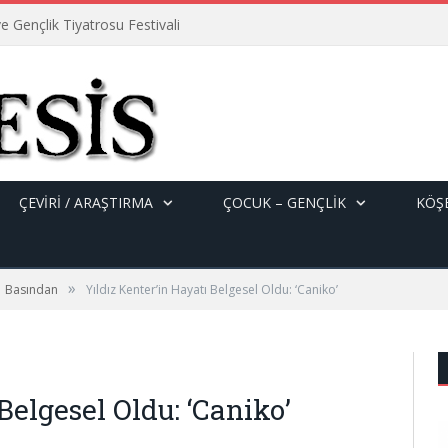
e Gençlik Tiyatrosu Festivali
ÇEVİRİ / ARAŞTIRMA
ÇOCUK – GENÇLIK
KÖŞE
»
Basından
Yıldız Kenter’in Hayatı Belgesel Oldu: ‘Caniko’
Belgesel Oldu: ‘Caniko’