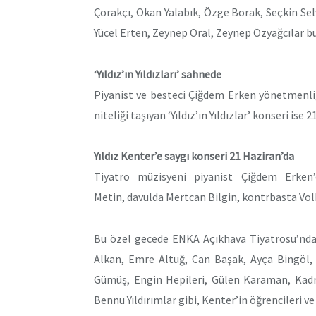
Çorakçı, Okan Yalabık, Özge Borak, Seçkin Se
Yücel Erten, Zeynep Oral, Zeynep Özyağcılar b
‘Yıldız’ın Yıldızları’ sahnede
Piyanist ve besteci Çiğdem Erken yönetmenliği
niteliği taşıyan ‘Yıldız’ın Yıldızlar’ konseri is
Yıldız Kenter’e saygı konseri 21 Haziran’da
Tiyatro müzisyeni piyanist Çiğdem Erke
Metin, davulda Mertcan Bilgin, kontrbasta Vol
Bu özel gecede ENKA Açıkhava Tiyatrosu’nda 
Alkan, Emre Altuğ, Can Başak, Ayça Bingöl, 
Gümüş, Engin Hepileri, Gülen Karaman, Kadr
Bennu Yıldırımlar gibi, Kenter’in öğrencileri ve