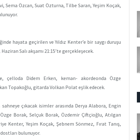
lvi, Sema Özcan, Suat Özturna, Tilbe Saran, Yeşim Koçak,
ulunuyor.
nde hayata geçirilen ve Yıldız Kenter’e bir saygı duruşu
e 21 Haziran Salı akşamı 21:15’te gerçekleşecek.
n’e, çelloda Didem Erken, keman- akordeonda Özge
kan Topakoğlu, gitarda Volkan Polat eşlik edecek.
sahneye çıkacak isimler arasında Derya Alabora, Engin
Özge Borak, Selçuk Borak, Özdemir Çiftçioğlu, Atılgan
iye Kenter, Yeşim Koçak, Şebnem Sönmez, Fırat Tanış,
 dostları bulunuyor.