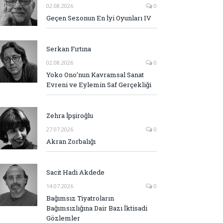
02.08.2026
0
Geçen Sezonun En İyi Oyunları IV
Serkan Fırtına
02.08.2026
0
Yoko Ono’nun Kavramsal Sanat
Evreni ve Eylemin Saf Gerçekliği
Zehra İpşiroğlu
27.07.2026
0
Akran Zorbalığı
Sacit Hadi Akdede
14.07.2026
0
Bağımsız Tiyatroların
Bağımsızlığına Dair Bazı İktisadi
Gözlemler