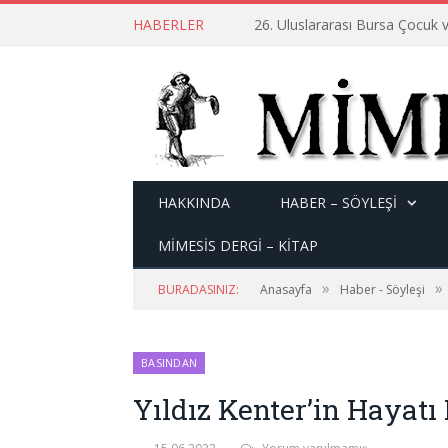
HABERLER
26. Uluslararası Bursa Çocuk v
HAKKINDA
HABER – SÖYLEŞI
MİMESİS DERGİ – KİTAP
»
»
BURADASINIZ:
Anasayfa
Haber - Söyleşi
BASINDAN
Yıldız Kenter’in Hayatı 