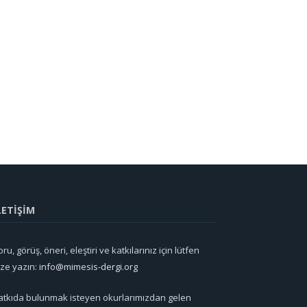
LETİŞİM
ru, görüş, öneri, eleştiri ve katkılarınız için lütfen
ize yazın:
info@mimesis-dergi.org
atkıda bulunmak isteyen okurlarımızdan gelen