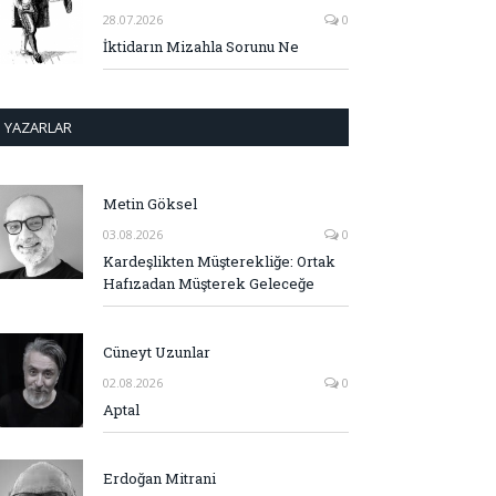
28.07.2026
0
İktidarın Mizahla Sorunu Ne
YAZARLAR
Metin Göksel
03.08.2026
0
Kardeşlikten Müşterekliğe: Ortak
Hafızadan Müşterek Geleceğe
Cüneyt Uzunlar
02.08.2026
0
Aptal
Erdoğan Mitrani