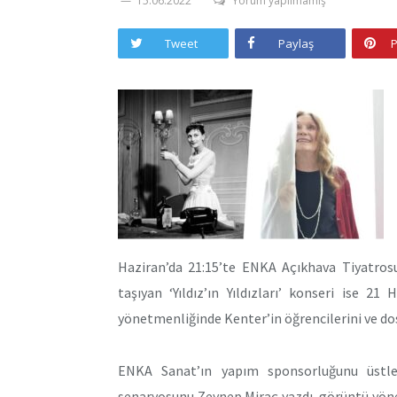
15.06.2022
Yorum yapılmamış
Tweet
Paylaş
P
Haziran’da 21:15’te ENKA Açıkhava Tiyatrosu’
taşıyan ‘Yıldız’ın Yıldızları’ konseri ise 
yönetmenliğinde Kenter’in öğrencilerini ve do
ENKA Sanat’ın yapım sponsorluğunu üstlen
senaryosunu Zeynep Miraç yazdı, görüntü yön