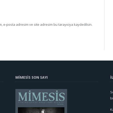
, e-posta adresim ve site adresim bu tarayıcıya kaydedilsin.
MİMESİS SON SAYI
İ
So
b
K