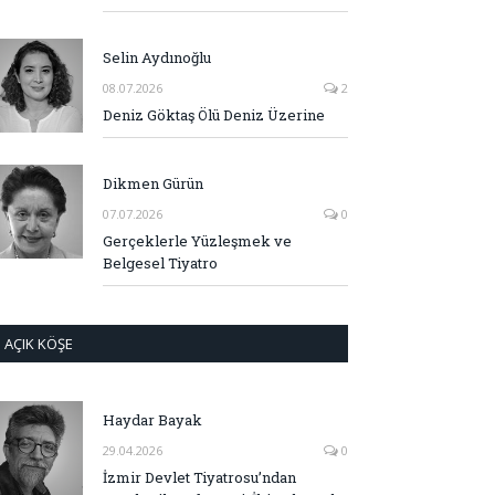
Selin Aydınoğlu
08.07.2026
2
Deniz Göktaş Ölü Deniz Üzerine
Dikmen Gürün
07.07.2026
0
Gerçeklerle Yüzleşmek ve
Belgesel Tiyatro
AÇIK KÖŞE
Haydar Bayak
29.04.2026
0
İzmir Devlet Tiyatrosu’ndan