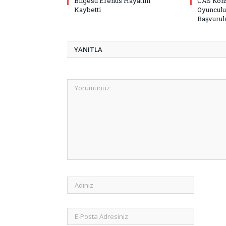
Bilgesu Erenus Hayatını
CAS Kons
Kaybetti
Oyunculu
Başvurula
YANITLA