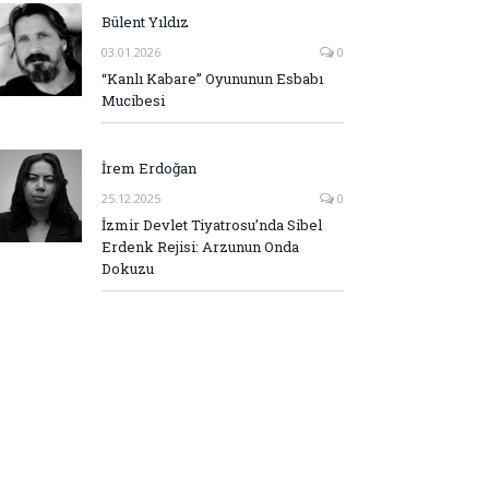
Bülent Yıldız
03.01.2026
0
“Kanlı Kabare” Oyununun Esbabı
Mucibesi
İrem Erdoğan
25.12.2025
0
İzmir Devlet Tiyatrosu’nda Sibel
Erdenk Rejisi: Arzunun Onda
Dokuzu