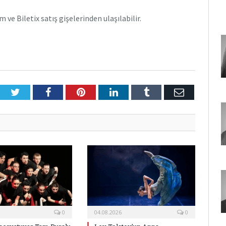
 ve Biletix satış gişelerinden ulaşılabilir.
Twitter
Facebook
Pinterest
LinkedIn
Tumblr
E-
Posta
0
04.08.2026
0