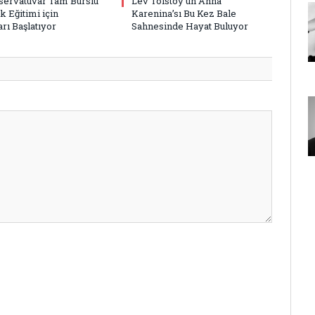
ervatuvar Tam Burslu
Lev Tolstoy’un Anna
k Eğitimi için
Karenina’sı Bu Kez Bale
rı Başlatıyor
Sahnesinde Hayat Buluyor