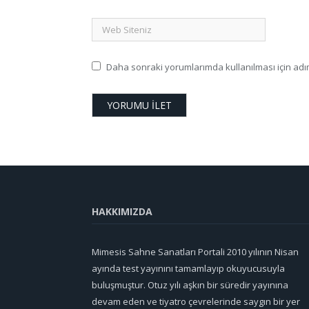
Daha sonraki yorumlarımda kullanılması için adım
HAKKIMIZDA
Mimesis Sahne Sanatları Portali 2010 yılının Nisan
ayında test yayınını tamamlayıp okuyucusuyla
buluşmuştur. Otuz yılı aşkın bir süredir yayınına
devam eden ve tiyatro çevrelerinde saygın bir yer