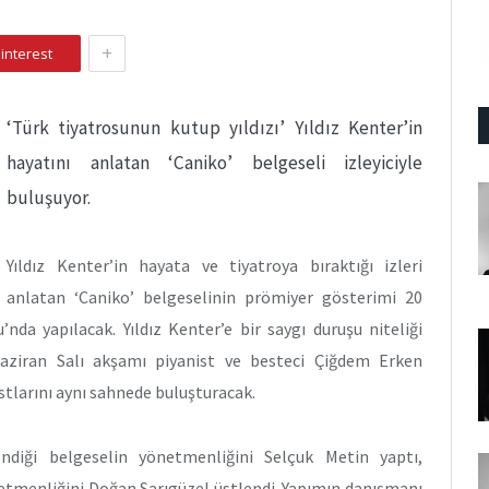
+
interest
‘Türk tiyatrosunun kutup yıldızı’ Yıldız Kenter’in
hayatını anlatan ‘Caniko’ belgeseli izleyiciyle
buluşuyor.
Yıldız Kenter’in hayata ve tiyatroya bıraktığı izleri
anlatan ‘Caniko’ belgeselinin prömiyer gösterimi 20
nda yapılacak. Yıldız Kenter’e bir saygı duruşu niteliği
21 Haziran Salı akşamı piyanist ve besteci Çiğdem Erken
stlarını aynı sahnede buluşturacak.
diği belgeselin yönetmenliğini Selçuk Metin yaptı,
etmenliğini Doğan Sarıgüzel üstlendi. Yapımın danışmanı