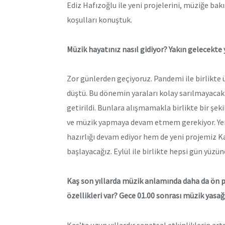
Ediz Hafızoğlu ile yeni projelerini, müziğe bak
koşulları konuştuk.
Müzik hayatınız nasıl gidiyor? Yakın gelecekte 
Zor günlerden geçiyoruz. Pandemi ile birlikte 
düştü. Bu dönemin yaraları kolay sarılmayacak
getirildi. Bunlara alışmamakla birlikte bir şe
ve müzik yapmaya devam etmem gerekiyor. Yen
hazırlığı devam ediyor hem de yeni projemiz 
başlayacağız. Eylül ile birlikte hepsi gün yüzü
Kaş son yıllarda müzik anlamında daha da ön 
özellikleri var? Gece 01.00 sonrası müzik yasağı 
Kaş’ta uzun yıllardır sanatsal etkinliklerin art