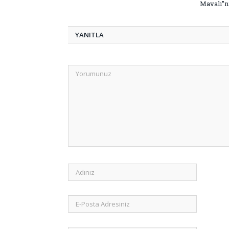
Mavalı”nı
YANITLA