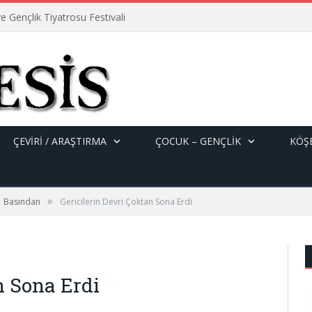
e Gençlik Tiyatrosu Festivali
ÇEVİRİ / ARAŞTIRMA
ÇOCUK – GENÇLIK
KÖŞE
»
Basından
Gericilerin Devri Çoktan Sona Erdi
n Sona Erdi