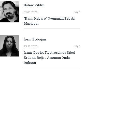
Bülent Yıldız
03.01.2026
0
“Kanlı Kabare” Oyununun Esbabı
Mucibesi
İrem Erdoğan
25.12.2025
0
İzmir Devlet Tiyatrosu’nda Sibel
Erdenk Rejisi: Arzunun Onda
Dokuzu