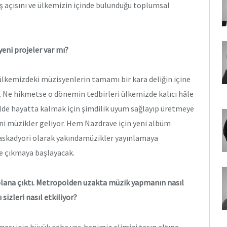
ış açısını ve ülkemizin içinde bulunduğu toplumsal
yeni projeler var mı?
ülkemizdeki müzisyenlerin tamamı bir kara deliğin içine
. Ne hikmetse o dönemin tedbirleri ülkemizde kalıcı hâle
kilde hayatta kalmak için şimdilik uyum sağlayıp üretmeye
i müzikler geliyor. Hem Nazdrave için yeni albüm
Kaskadyori olarak yakındamüzikler yayınlamaya
ne çıkmaya başlayacak.
plana çıktı. Metropolden uzakta müzik yapmanın nasıl
sizleri nasıl etkiliyor?
ması için büyük çaba var, hepimiz elimizi taşın altına