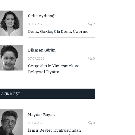
Selin Aydınoğlu
08.07.2026
2
Deniz Göktaş Ölü Deniz Üzerine
Dikmen Gürün
07.07.2026
0
Gerçeklerle Yüzleşmek ve
Belgesel Tiyatro
AÇIK KÖŞE
Haydar Bayak
29.04.2026
0
İzmir Devlet Tiyatrosu’ndan