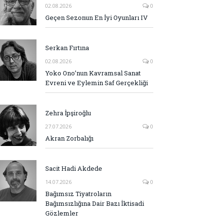
02.08.2026
0
Geçen Sezonun En İyi Oyunları IV
Serkan Fırtına
02.08.2026
0
Yoko Ono’nun Kavramsal Sanat
Evreni ve Eylemin Saf Gerçekliği
Zehra İpşiroğlu
27.07.2026
0
Akran Zorbalığı
Sacit Hadi Akdede
14.07.2026
0
Bağımsız Tiyatroların
Bağımsızlığına Dair Bazı İktisadi
Gözlemler