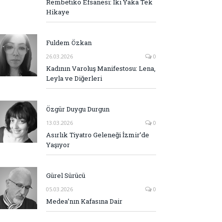
Rembetiko Efsanesi: İki Yaka Tek
Hikaye
Fuldem Özkan
26.03.2026
0
Kadının Varoluş Manifestosu: Lena,
Leyla ve Diğerleri
Özgür Duygu Durgun
13.03.2026
0
Asırlık Tiyatro Geleneği İzmir’de
Yaşıyor
Gürel Sürücü
05.03.2026
0
Medea’nın Kafasına Dair