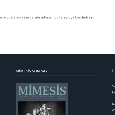
, e-posta adresim ve site adresim bu tarayıcıya kaydedilsin.
MİMESİS SON SAYI
İ
So
b
K
ö