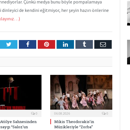
 zannediyorlar. Çünkü medya bunu böyle pompalamaya
 dinleyici de kendini eğitmiyor, her şeyin hazırı önlerine
ıklayınız…)
Twitter
Facebook
Pinterest
LinkedIn
Tumblr
E-
Posta
0
06.08.2026
0
 Atölye Sahnesinden
Mikis Theodorakis’in
saygı “Saloz’un
Müzikleriyle “Zorba”