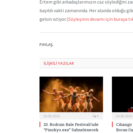
Ertem gibi arkadaşlarımızın caz söylediğini
bayıldı vakti zamanında. Her alanda olduğu gibi
gelsin istiyor.
(Söyleşinin devamı için buraya t
PAYLAŞ.
ILIŞKILI
YAZILAR
06.08.2026
0
06.08.2026
23. Bodrum Bale Festivali’nde
Cihangir
“Pinokyo.exe” Sahnelenecek
Boran Öz