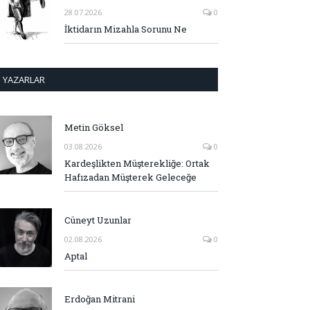
28.07.2026
0
İktidarın Mizahla Sorunu Ne
YAZARLAR
Metin Göksel
03.08.2026
0
Kardeşlikten Müşterekliğe: Ortak
Hafızadan Müşterek Geleceğe
Cüneyt Uzunlar
02.08.2026
0
Aptal
Erdoğan Mitrani