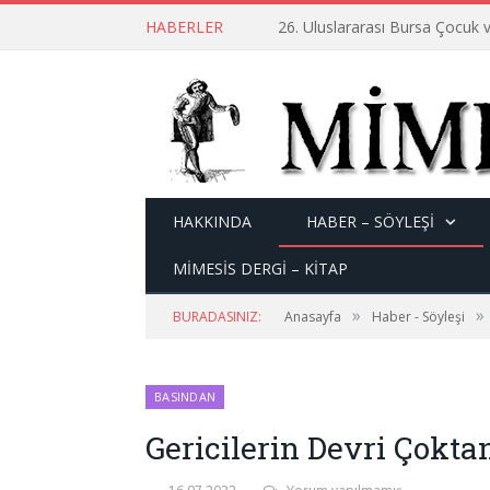
HABERLER
26. Uluslararası Bursa Çocuk v
HAKKINDA
HABER – SÖYLEŞI
MİMESİS DERGİ – KİTAP
»
»
BURADASINIZ:
Anasayfa
Haber - Söyleşi
BASINDAN
Gericilerin Devri Çokta