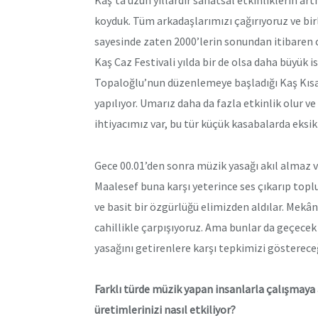
koyduk. Tüm arkadaşlarımızı çağırıyoruz ve bir
sayesinde zaten 2000’lerin sonundan itibaren c
Kaş Caz Festivali yılda bir de olsa daha büyük i
Topaloğlu’nun düzenlemeye başladığı Kaş Kısa F
yapılıyor. Umarız daha da fazla etkinlik olur ve
ihtiyacımız var, bu tür küçük kasabalarda eksikl
Gece 00.01’den sonra müzik yasağı akıl almaz ve
Maalesef buna karşı yeterince ses çıkarıp top
ve basit bir özgürlüğü elimizden aldılar. Mekâ
cahillikle çarpışıyoruz. Ama bunlar da geçecek
yasağını getirenlere karşı tepkimizi gösterece
Farklı türde müzik yapan insanlarla çalışmaya a
üretimlerinizi nasıl etkiliyor?