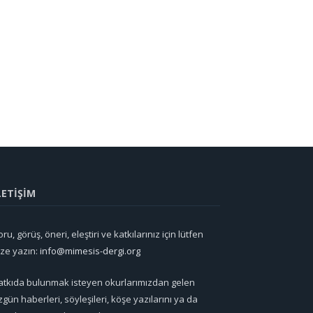
LETİŞİM
ru, görüş, öneri, eleştiri ve katkılarınız için lütfen
ize yazın:
info@mimesis-dergi.org
atkıda bulunmak isteyen okurlarımızdan gelen
zgün haberleri, söyleşileri, köşe yazılarını ya da