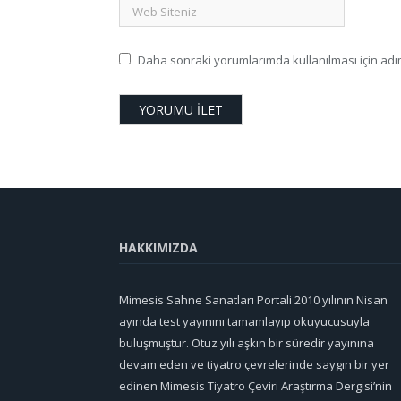
Daha sonraki yorumlarımda kullanılması için adım
HAKKIMIZDA
Mimesis Sahne Sanatları Portali 2010 yılının Nisan
ayında test yayınını tamamlayıp okuyucusuyla
buluşmuştur. Otuz yılı aşkın bir süredir yayınına
devam eden ve tiyatro çevrelerinde saygın bir yer
edinen Mimesis Tiyatro Çeviri Araştırma Dergisi’nin