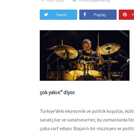
16.07.2022
Yorum yapılmamış
Tweet
Paylaş
P
çok yakın” diyor.
Türkiye’deki ekonomik ve politik koşullar, kül
sanatçılar ve sanatseverler, bu zamanlarda fed
çaba sarf ediyor. Başarılı bir müzisyen ve polit