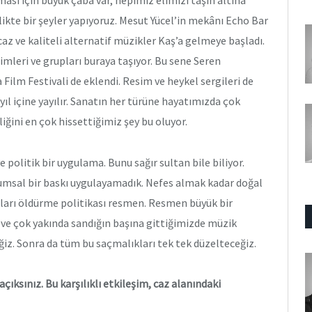
likte bir şeyler yapıyoruz. Mesut Yücel’in mekânı Echo Bar
az ve kaliteli alternatif müzikler Kaş’a gelmeye başladı.
simleri ve grupları buraya taşıyor. Bu sene Seren
ilm Festivali de eklendi. Resim ve heykel sergileri de
 yıl içine yayılır. Sanatın her türüne hayatımızda çok
iğini en çok hissettiğimiz şey bu oluyor.
 politik bir uygulama. Bunu sağır sultan bile biliyor.
lumsal bir baskı uygulayamadık. Nefes almak kadar doğal
nları öldürme politikası resmen. Resmen büyük bir
 ve çok yakında sandığın başına gittiğimizde müzik
ğiz. Sonra da tüm bu saçmalıkları tek tek düzelteceğiz.
çıksınız. Bu karşılıklı etkileşim, caz alanındaki