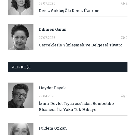
08.07.2026
2
Deniz Göktaş Ölü Deniz Üzerine
Dikmen Gürün
07.07.2026
0
Gerçeklerle Yüzleşmek ve Belgesel Tiyatro
AÇIK KÖŞE
Haydar Bayak
29.04.2026
0
İzmir Devlet Tiyatrosu’ndan Rembetiko
Efsanesi: İki Yaka Tek Hikaye
Fuldem Özkan