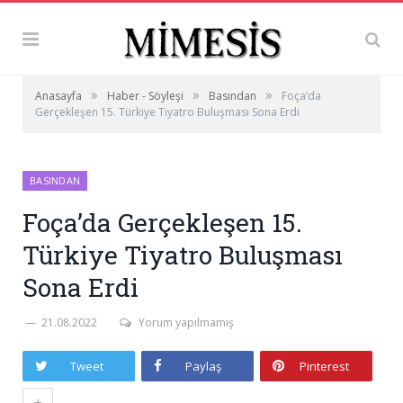
»
»
»
Anasayfa
Haber - Söyleşi
Basından
Foça’da
Gerçekleşen 15. Türkiye Tiyatro Buluşması Sona Erdi
BASINDAN
Foça’da Gerçekleşen 15.
Türkiye Tiyatro Buluşması
Sona Erdi
21.08.2022
Yorum yapılmamış
Tweet
Paylaş
Pinterest
+