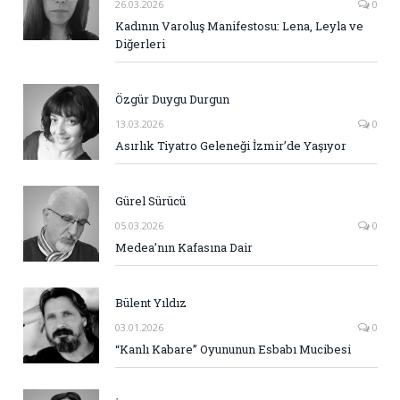
26.03.2026
0
Kadının Varoluş Manifestosu: Lena, Leyla ve
Diğerleri
Özgür Duygu Durgun
13.03.2026
0
Asırlık Tiyatro Geleneği İzmir’de Yaşıyor
Gürel Sürücü
05.03.2026
0
Medea’nın Kafasına Dair
Bülent Yıldız
03.01.2026
0
“Kanlı Kabare” Oyununun Esbabı Mucibesi