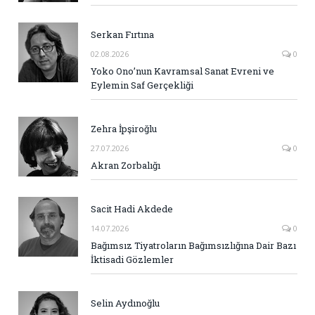
Serkan Fırtına
02.08.2026
0
Yoko Ono’nun Kavramsal Sanat Evreni ve
Eylemin Saf Gerçekliği
Zehra İpşiroğlu
27.07.2026
0
Akran Zorbalığı
Sacit Hadi Akdede
14.07.2026
0
Bağımsız Tiyatroların Bağımsızlığına Dair Bazı
İktisadi Gözlemler
Selin Aydınoğlu