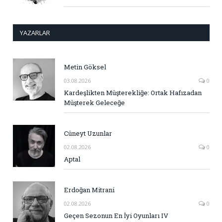
YAZARLAR
Metin Göksel
03.08.2026
0
Kardeşlikten Müşterekliğe: Ortak Hafızadan
Müşterek Geleceğe
Cüneyt Uzunlar
02.08.2026
0
Aptal
Erdoğan Mitrani
02.08.2026
0
Geçen Sezonun En İyi Oyunları IV