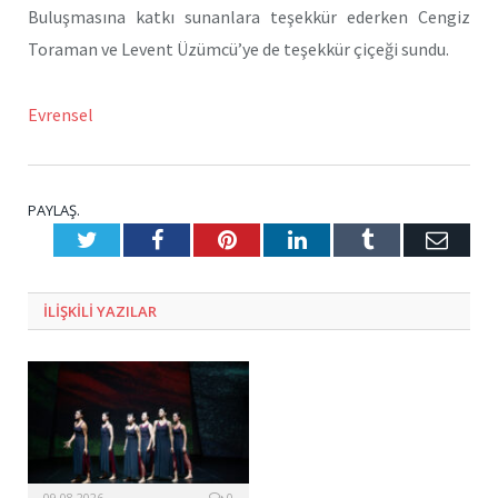
Buluşmasına katkı sunanlara teşekkür ederken Cengiz
Toraman ve Levent Üzümcü’ye de teşekkür çiçeği sundu.
Evrensel
PAYLAŞ.
Twitter
Facebook
Pinterest
LinkedIn
Tumblr
E-
Posta
ILIŞKILI
YAZILAR
09.08.2026
0