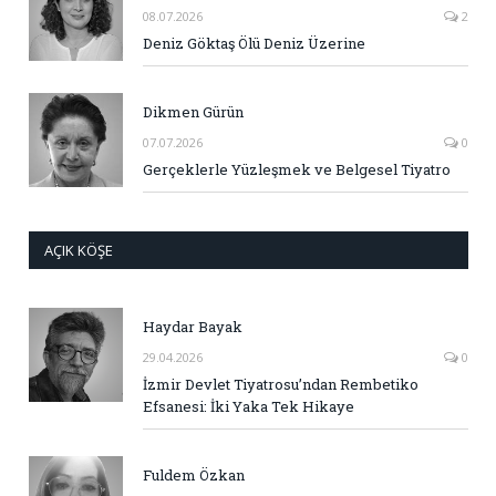
08.07.2026
2
Deniz Göktaş Ölü Deniz Üzerine
Dikmen Gürün
07.07.2026
0
Gerçeklerle Yüzleşmek ve Belgesel Tiyatro
AÇIK KÖŞE
Haydar Bayak
29.04.2026
0
İzmir Devlet Tiyatrosu’ndan Rembetiko
Efsanesi: İki Yaka Tek Hikaye
Fuldem Özkan