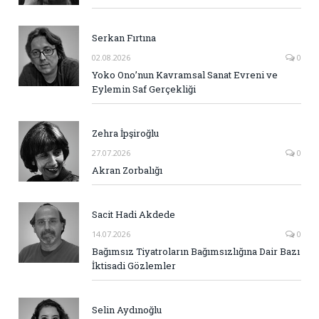
Serkan Fırtına
02.08.2026
0
Yoko Ono’nun Kavramsal Sanat Evreni ve
Eylemin Saf Gerçekliği
Zehra İpşiroğlu
27.07.2026
0
Akran Zorbalığı
Sacit Hadi Akdede
14.07.2026
0
Bağımsız Tiyatroların Bağımsızlığına Dair Bazı
İktisadi Gözlemler
Selin Aydınoğlu