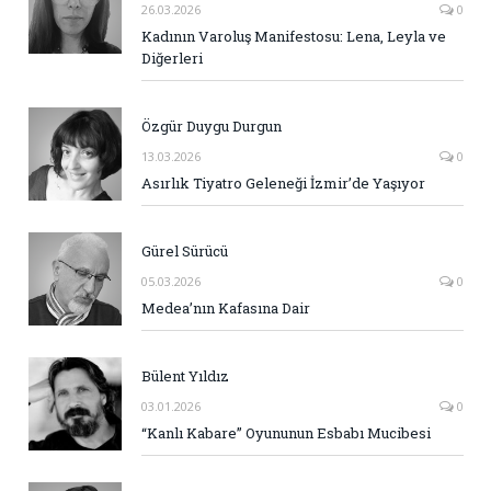
26.03.2026
0
Kadının Varoluş Manifestosu: Lena, Leyla ve
Diğerleri
Özgür Duygu Durgun
13.03.2026
0
Asırlık Tiyatro Geleneği İzmir’de Yaşıyor
Gürel Sürücü
05.03.2026
0
Medea’nın Kafasına Dair
Bülent Yıldız
03.01.2026
0
“Kanlı Kabare” Oyununun Esbabı Mucibesi