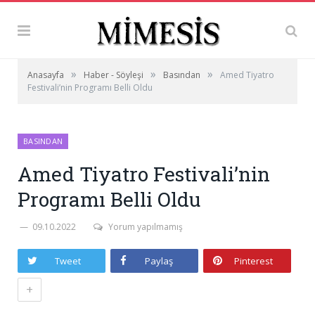
»
»
»
Anasayfa
Haber - Söyleşi
Basından
Amed Tiyatro
Festivali’nin Programı Belli Oldu
BASINDAN
Amed Tiyatro Festivali’nin
Programı Belli Oldu
09.10.2022
Yorum yapılmamış
Tweet
Paylaş
Pinterest
+