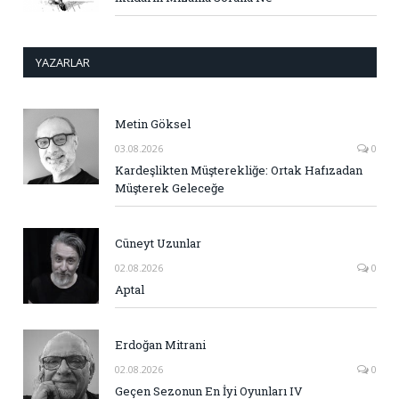
YAZARLAR
Metin Göksel
03.08.2026
0
Kardeşlikten Müşterekliğe: Ortak Hafızadan
Müşterek Geleceğe
Cüneyt Uzunlar
02.08.2026
0
Aptal
Erdoğan Mitrani
02.08.2026
0
Geçen Sezonun En İyi Oyunları IV