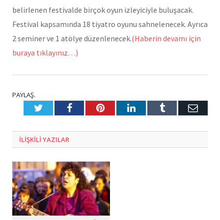
belirlenen festivalde birçok oyun izleyiciyle buluşacak.
Festival kapsamında 18 tiyatro oyunu sahnelenecek. Ayrıca
2 seminer ve 1 atölye düzenlenecek.
(Haberin devamı için
buraya tıklayınız…)
PAYLAŞ.
Twitter
Facebook
Pinterest
LinkedIn
Tumblr
E-
Posta
ILIŞKILI
YAZILAR