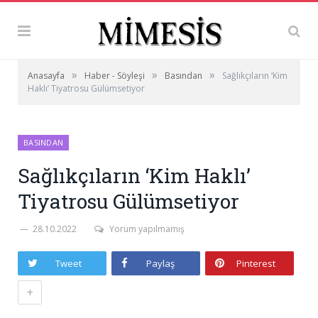
»
»
»
Anasayfa
Haber - Söyleşi
Basından
Sağlıkçıların ‘Kim
Haklı’ Tiyatrosu Gülümsetiyor
BASINDAN
Sağlıkçıların ‘Kim Haklı’
Tiyatrosu Gülümsetiyor
28.10.2022
Yorum yapılmamış
Tweet
Paylaş
Pinterest
+