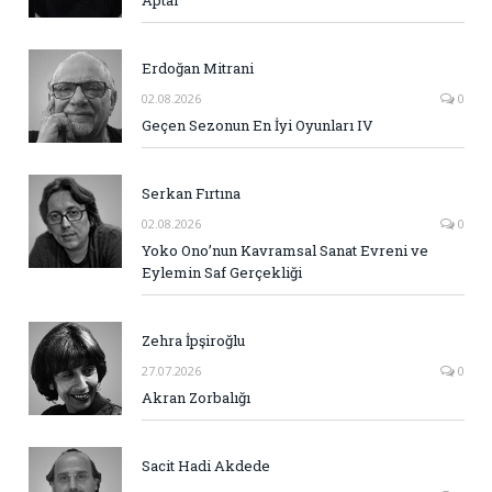
Erdoğan Mitrani
02.08.2026
0
Geçen Sezonun En İyi Oyunları IV
Serkan Fırtına
02.08.2026
0
Yoko Ono’nun Kavramsal Sanat Evreni ve
Eylemin Saf Gerçekliği
Zehra İpşiroğlu
27.07.2026
0
Akran Zorbalığı
Sacit Hadi Akdede