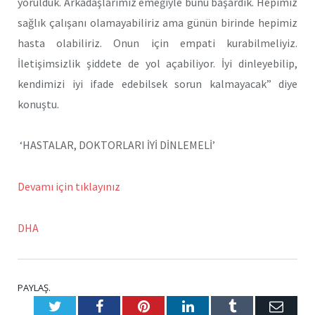
yorulduk. Arkadaşlarımız emeğiyle bunu başardık. Hepimiz
sağlık çalışanı olamayabiliriz ama günün birinde hepimiz
hasta olabiliriz. Onun için empati kurabilmeliyiz.
İletişimsizlik şiddete de yol açabiliyor. İyi dinleyebilip,
kendimizi iyi ifade edebilsek sorun kalmayacak” diye
konuştu.
‘HASTALAR, DOKTORLARI İYİ DİNLEMELİ’
Devamı için tıklayınız
DHA
PAYLAŞ.
Twitter
Facebook
Pinterest
LinkedIn
Tumblr
E-