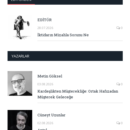
EDİTÖR
28.07.2026
0
İktidarın Mizahla Sorunu Ne
YAZARLAR
Metin Göksel
03.08.2026
0
Kardeşlikten Müşterekliğe: Ortak Hafızadan
Müşterek Geleceğe
Cüneyt Uzunlar
02.08.2026
0
Aptal