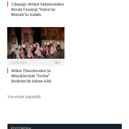
Cihangir Atölye Sahnesinden
Boran Özsaygı “Saloz’un
Mavalı”nı Anlattı
06.08.2026
0
Mikis Theodorakis’in
Müzikleriyle “Zorba”
Bodrum’da Sahne Aldı
Yorumlar kapatıldı.
EDITÖRDEN