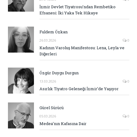
İzmir Devlet Tiyatrosu’ndan Rembetiko
Efsanesi: İki Yaka Tek Hikaye
Fuldem Özkan
26.03.2026
0
Kadının Varoluş Manifestosu: Lena, Leyla ve
Diğerleri
Özgür Duygu Durgun
13.03.2026
0
Asırlık Tiyatro Geleneği İzmir’de Yaşıyor
Gürel Sürücü
05.03.2026
0
Medea’nın Kafasına Dair