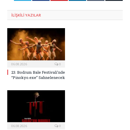
Posta
ILIŞKILI
YAZILAR
06.08.2026
0
23. Bodrum Bale Festivali’nde
“Pinokyo.exe” Sahnelenecek
06.08.2026
0