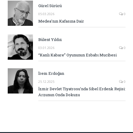
Gürel Sürücü
05.03.2026
0
Medea’nın Kafasına Dair
Bülent Yıldız
03.01.2026
0
“Kanlı Kabare” Oyununun Esbabı Mucibesi
İrem Erdoğan
25.12.2025
0
İzmir Devlet Tiyatrosu’nda Sibel Erdenk Rejisi:
Arzunun Onda Dokuzu