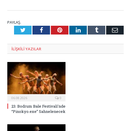
PAYLAŞ.
Twitter
Facebook
Pinterest
LinkedIn
Tumblr
E-
Posta
ILIŞKILI
YAZILAR
06.08.2026
0
23. Bodrum Bale Festivali’nde
“Pinokyo.exe” Sahnelenecek