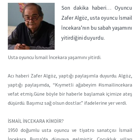
Son dakika haberi… Oyuncu
Zafer Algöz, usta oyuncu İsmail
İncekara’nın bu sabah yaşamını
yitirdiğini duyurdu.
Usta oyuncu İsmail İncekara yaşamını yitirdi.
Acı haberi Zafer Algöz, yaptığı paylaşımla duyurdu. Algöz,
yaptığı paylaşımda, “Kıymetli ağabeyim #ismailincekara
vefat etmiş.Güne böyle bir haberle başlamak içimize ateş
düşürdü. Başımız sağ olsun dostlar.” ifadelerine yer verdi.
İSMAİL İNCEKARA KİMDİR?
1950 doğumlu usta oyuncu ve tiyatro sanatçısı İsmail
İncekara Bursa’da dünyaya gelmiştir. Çocukluk yılları