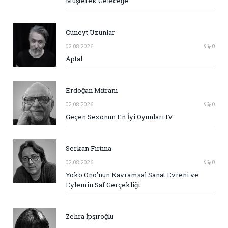
Müşterek Geleceğe
Cüneyt Uzunlar
02.08.2026
0
Aptal
Erdoğan Mitrani
02.08.2026
0
Geçen Sezonun En İyi Oyunları IV
Serkan Fırtına
02.08.2026
0
Yoko Ono’nun Kavramsal Sanat Evreni ve
Eylemin Saf Gerçekliği
Zehra İpşiroğlu