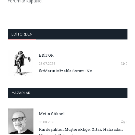
Yorumlar kapatıldı.
EDITÖRDEN
EDİTÖR
28.07.2026
0
İktidarın Mizahla Sorunu Ne
YAZARLAR
Metin Göksel
03.08.2026
0
Kardeşlikten Müşterekliğe: Ortak Hafızadan