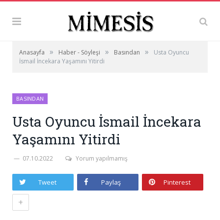
»
»
»
Anasayfa
Haber - Söyleşi
Basından
Usta Oyuncu
İsmail İncekara Yaşamını Yitirdi
BASINDAN
Usta Oyuncu İsmail İncekara
Yaşamını Yitirdi
07.10.2022
Yorum yapılmamış
Tweet
Paylaş
Pinterest
+