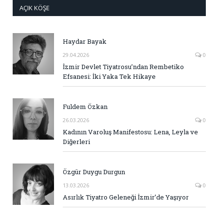
AÇIK KÖŞE
Haydar Bayak
29.04.2026
0
İzmir Devlet Tiyatrosu’ndan Rembetiko
Efsanesi: İki Yaka Tek Hikaye
Fuldem Özkan
26.03.2026
0
Kadının Varoluş Manifestosu: Lena, Leyla ve
Diğerleri
Özgür Duygu Durgun
13.03.2026
0
Asırlık Tiyatro Geleneği İzmir’de Yaşıyor