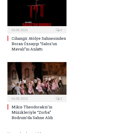
06.08.2026
0
Cihangir Atölye Sahnesinden
Boran Özsaygı “Saloz’un
Mavalı”nı Anlattı
06.08.2026
0
Mikis Theodorakis’in
Müzikleriyle “Zorba”
Bodrum’da Sahne Aldı