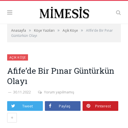
»
»
»
Anasayfa
Köşe Yazıları
Açık Köşe
Afife’de Bir Pınar
Güntürkün Olayı
AÇIK KÖŞE
Afife’de Bir Pınar Güntürkün
Olayı
30.11.2022
Yorum yapılmamış
Tweet
Paylaş
Pinterest
+