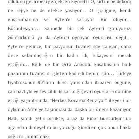
ödülünü getirmesi gerçekten kıymetli. O, sırtını ne dekora
ne rejiye ne de efekte yaslıyor… O işçiliğine, kendi
enstrümanına ve Ayten’e sarılıyor. Bir oluyor…
Bütünleşiyor… Sahnede bir tek Ayten’i görüyoruz.
Güntürkün’ü ya da Ayten’i oynayan oyuncuyu değil…
Ayten’e gelince, bir pavyonun tuvaletinde çalışan, daha
önce selamlaştığım bir kadın idi, hikayesini merak
ettiğim… Belki de bir Orta Anadolu kasabasının halk
pazarının tuvaletini işleten kadındı benim için… Türkiye
tiyatrosunun 90’ların ikinci yarısından itibaren bugüne,
can havliyle ve sevicilik ile sarıldığı çeviri oyunların domine
ettiği yaşantısında, “Herkes Kocama Benziyor” ile yerli bir
öykünün Afife’ye taşınması da başka bir önem kazanıyor.
Hadi, şimdi gelin birlikte, biraz da Pınar Güntürkün’ ün
ağzından dinleyelim bu yolcuğu. Şimdi en çok onun hakkı
değil mi, anlatmak?