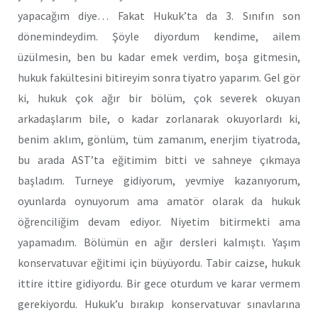
yapacağım diye… Fakat Hukuk’ta da 3. Sınıfın son
dönemindeydim. Şöyle diyordum kendime, ailem
üzülmesin, ben bu kadar emek verdim, boşa gitmesin,
hukuk fakültesini bitireyim sonra tiyatro yaparım. Gel gör
ki, hukuk çok ağır bir bölüm, çok severek okuyan
arkadaşlarım bile, o kadar zorlanarak okuyorlardı ki,
benim aklım, gönlüm, tüm zamanım, enerjim tiyatroda,
bu arada AST’ta eğitimim bitti ve sahneye çıkmaya
başladım. Turneye gidiyorum, yevmiye kazanıyorum,
oyunlarda oynuyorum ama amatör olarak da hukuk
öğrenciliğim devam ediyor. Niyetim bitirmekti ama
yapamadım. Bölümün en ağır dersleri kalmıştı. Yaşım
konservatuvar eğitimi için büyüyordu. Tabir caizse, hukuk
ittire ittire gidiyordu. Bir gece oturdum ve karar vermem
gerekiyordu. Hukuk’u bırakıp konservatuvar sınavlarına