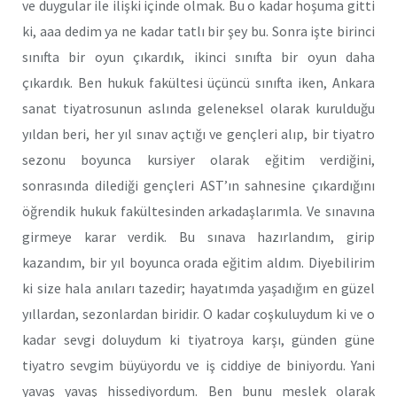
ve duygular ile ilişki içinde olmak. Bu o kadar hoşuma gitti
ki, aaa dedim ya ne kadar tatlı bir şey bu. Sonra işte birinci
sınıfta bir oyun çıkardık, ikinci sınıfta bir oyun daha
çıkardık. Ben hukuk fakültesi üçüncü sınıfta iken, Ankara
sanat tiyatrosunun aslında geleneksel olarak kurulduğu
yıldan beri, her yıl sınav açtığı ve gençleri alıp, bir tiyatro
sezonu boyunca kursiyer olarak eğitim verdiğini,
sonrasında dilediği gençleri AST’ın sahnesine çıkardığını
öğrendik hukuk fakültesinden arkadaşlarımla. Ve sınavına
girmeye karar verdik. Bu sınava hazırlandım, girip
kazandım, bir yıl boyunca orada eğitim aldım. Diyebilirim
ki size hala anıları tazedir; hayatımda yaşadığım en güzel
yıllardan, sezonlardan biridir. O kadar coşkuluydum ki ve o
kadar sevgi doluydum ki tiyatroya karşı, günden güne
tiyatro sevgim büyüyordu ve iş ciddiye de biniyordu. Yani
yavaş yavaş hissediyordum. Ben bunu meslek olarak