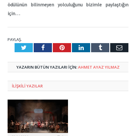
ödülünün bilinmeyen yolculuğunu bizimle paylaştığın
için…
PAYLAŞ.
Twitter
Facebook
Pinterest
LinkedIn
Tumblr
E-
Posta
YAZARIN BÜTÜN YAZILARI IÇIN:
AHMET AYAZ YILMAZ
ILIŞKILI
YAZILAR