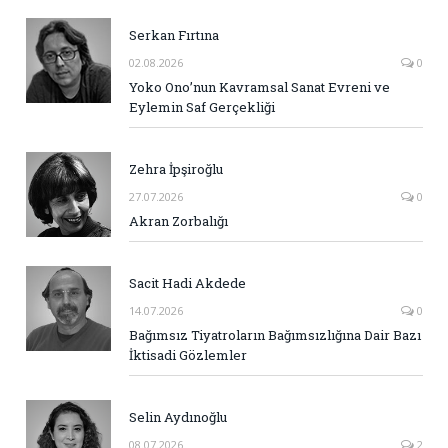
Serkan Fırtına
02.08.2026
0
Yoko Ono’nun Kavramsal Sanat Evreni ve
Eylemin Saf Gerçekliği
Zehra İpşiroğlu
27.07.2026
0
Akran Zorbalığı
Sacit Hadi Akdede
14.07.2026
0
Bağımsız Tiyatroların Bağımsızlığına Dair Bazı
İktisadi Gözlemler
Selin Aydınoğlu
08.07.2026
2