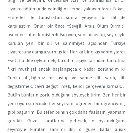
bilgi ve deneyim, öncesinde AST ve sonrasında DTCF
tiyatro bölümünde edindiğim temel yaklaşımlardı. Fakat,
Emre’ler ile tanıştıktan sonra yepyeni bir dil ile
karşılaştım. Onlar bir önce “Sevgili Arsız Ölüm Dirmit”
oyununu sahnelemişlerdi. Bu oyun, yeni bir üslup, seyirciyle
kurulan yeni bir dil ve samimiyet açısından Türkiye
tiyatrosuna damga vurmuş idi. Harika bir çıkış yapmışlardı.
Evet, bu dile öykünmek, bu dilin taşıyıcılarından biri olma
fikri müthişti ancak başlangıçta o kadar zorlandım ki.
Çünkü alıştığımız bir üslup ve sahne dili vardı, dili
değiştirmek, tavrı değiştirmek, kendi çerçeveni kırmak…
Bütün bunların zorlu olduğunu söyleyebilirim. Ben her bir
yeni oyun sürecinde her şeyi yeni öğrenen bir öğrenciymiş
gibi başlarım. Bu sefer bunun çok daha fazlasını yapmam
gerekti. Güzel taraflarına gelirsek, o öykündüğüm,
seyirciyle kurulan samimi dil, o güne kadar alışık