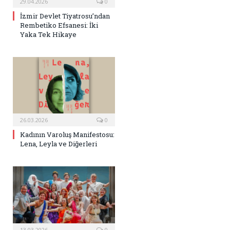
29.04.2026
0
İzmir Devlet Tiyatrosu’ndan
Rembetiko Efsanesi: İki
Yaka Tek Hikaye
26.03.2026
0
Kadının Varoluş Manifestosu:
Lena, Leyla ve Diğerleri
13.03.2026
0