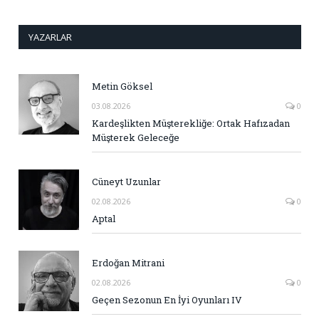
YAZARLAR
Metin Göksel
03.08.2026
0
Kardeşlikten Müşterekliğe: Ortak Hafızadan
Müşterek Geleceğe
Cüneyt Uzunlar
02.08.2026
0
Aptal
Erdoğan Mitrani
02.08.2026
0
Geçen Sezonun En İyi Oyunları IV