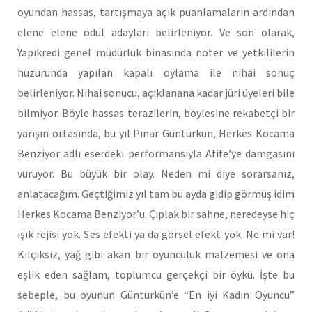
oyundan hassas, tartışmaya açık puanlamaların ardından
elene elene ödül adayları belirleniyor. Ve son olarak,
Yapıkredi genel müdürlük binasında noter ve yetkililerin
huzurunda yapılan kapalı oylama ile nihai sonuç
belirleniyor. Nihai sonucu, açıklanana kadar jüri üyeleri bile
bilmiyor. Böyle hassas terazilerin, böylesine rekabetçi bir
yarışın ortasında, bu yıl Pınar Güntürkün, Herkes Kocama
Benziyor adlı eserdeki performansıyla Afife’ye damgasını
vuruyor. Bu büyük bir olay. Neden mi diye sorarsanız,
anlatacağım. Geçtiğimiz yıl tam bu ayda gidip görmüş idim
Herkes Kocama Benziyor’u. Çıplak bir sahne, neredeyse hiç
ışık rejisi yok. Ses efekti ya da görsel efekt yok. Ne mi var!
Kılçıksız, yağ gibi akan bir oyunculuk malzemesi ve ona
eşlik eden sağlam, toplumcu gerçekçi bir öykü. İşte bu
sebeple, bu oyunun Güntürkün’e “En iyi Kadın Oyuncu”