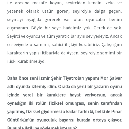
ile arasına mesafe koyan, seyirciden kendini zeka ve
yetenek olarak üstün gören, seyirciyle dalga geçen,
seyirciyi aşağıda görerek var olan oyuncular benim
düşmanım. Böyle bir şeye haddimiz yok. Gerek de yok.
Seyirci ve oyuncu ve tüm yaratıcılar aynı seviyedeyiz. Ancak
o seviyede o samimi, sahici ilişkiyi kurabiliriz. Çalıştığım
karakterin yapısı itibariyle de Ayten, seyirciyle samimi bir
ilişki kurabilmeliydi.
Daha önce seni İzmir Şehir Tiyatroları yapımı Mor Şalvar
adlı oyunda izlemiş idim. Orada da yerli bir yazarın oyunu
içinde yerel bir karaktere hayat veriyorsun, ancak
oynadığın iki rolün fiziksel omurgası, senin tarafından
yapılmış, fiziksel giydirmesi o kadar farklı ki, belki de Pınar
Güntürkün’ün oyunculuk başarısı burada ortaya çıkıyor.
Bununla ilgili ne söylemek istersin?