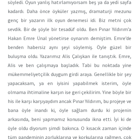
söyledi. Oyun yanlış hatırlamıyorsam beş ya da yedi sayfa
kadardı. Daha önce öyküler yazmış, dramaturji mezunu
genç bir yazarın ilk oyun denemesi idi. Biz metni çok
sevdik. Bir de şöyle bir tesadüf oldu. Ben Pınar Yıldırım’a
Hakan Emre Ünal yönetirse oynarım demiştim. Emre’de
benden habersiz aynı şeyi söylemiş. Öyle güzel bir
buluşma oldu. Yazarımız Alis Çalışkan ile tanıştık. Emre,
Alis ve ben çalışmaya başladık. Tabi bu noktada yine
mükemmeliyetçilik duygum girdi araya. Genellikle bir şey
yapacaksam, ya en iyisini yapabilmek isterim, öyle
olmama ihtimaline karşın ise geri çekilirim. Yine böyle bir
his ile karşı karşıyaydım ancak Pınar Yıldırım, bu projeye ve
bana öyle inandı ki, öyle sağlam durdu ki projenin
arkasında, beni yapmamız konusunda ikna etti. İyi ki de
öyle oldu diyorum şimdi bakınca. O kısacık zaman içinde
tüm pandeminin zorluklarına ve korkularına rağmen, çok