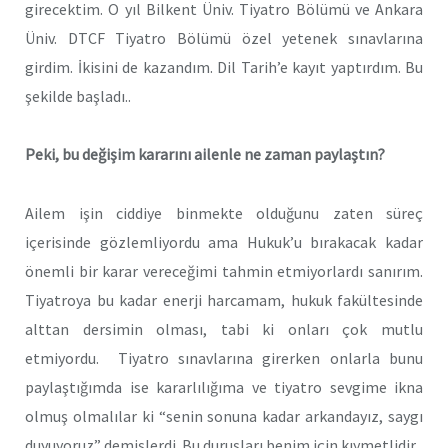
girecektim. O yıl Bilkent Üniv. Tiyatro Bölümü ve Ankara
Üniv. DTCF Tiyatro Bölümü özel yetenek sınavlarına
girdim. İkisini de kazandım. Dil Tarih’e kayıt yaptırdım. Bu
şekilde başladı..
Peki, bu değişim kararını ailenle ne zaman paylaştın?
Ailem işin ciddiye binmekte olduğunu zaten süreç
içerisinde gözlemliyordu ama Hukuk’u bırakacak kadar
önemli bir karar vereceğimi tahmin etmiyorlardı sanırım.
Tiyatroya bu kadar enerji harcamam, hukuk fakültesinde
alttan dersimin olması, tabi ki onları çok mutlu
etmiyordu. Tiyatro sınavlarına girerken onlarla bunu
paylaştığımda ise kararlılığıma ve tiyatro sevgime ikna
olmuş olmalılar ki “senin sonuna kadar arkandayız, saygı
duyuyoruz” demişlerdi. Bu duruşları benim için kıymetlidir.