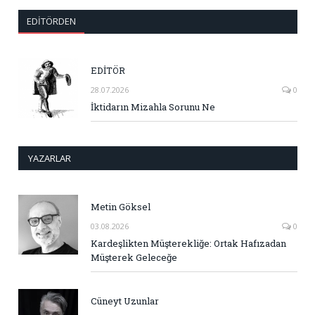
EDITÖRDEN
EDİTÖR
28.07.2026
0
İktidarın Mizahla Sorunu Ne
YAZARLAR
Metin Göksel
03.08.2026
0
Kardeşlikten Müşterekliğe: Ortak Hafızadan
Müşterek Geleceğe
Cüneyt Uzunlar