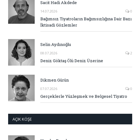
Sacit Hadi Akdede
14.07.2026
0
Bağımsız Tiyatroların Bağımsızlığına Dair Bazı
İktisadi Gözlemler
Selin Aydınoğlu
08.07.2026
2
Deniz Göktaş Ölü Deniz Üzerine
Dikmen Gürün
07.07.2026
0
Gerçeklerle Yüzleşmek ve Belgesel Tiyatro
AÇIK KÖŞE