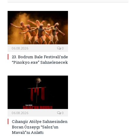
06.08.2026
0
23. Bodrum Bale Festivali’nde
“Pinokyo.exe” Sahnelenecek
06.08.2026
0
Cihangir Atölye Sahnesinden
Boran Özsaygı “Saloz’un
Mavalı”nı Anlattı