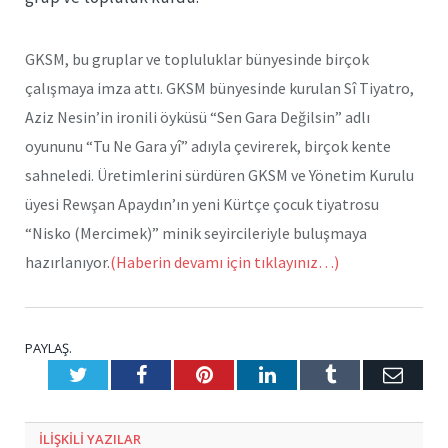
GKSM, bu gruplar ve topluluklar bünyesinde birçok
çalışmaya imza attı. GKSM bünyesinde kurulan Sî Tiyatro,
Aziz Nesin’in ironili öyküsü “Sen Gara Değilsin” adlı
oyununu “Tu Ne Gara yî” adıyla çevirerek, birçok kente
sahneledi. Üretimlerini sürdüren GKSM ve Yönetim Kurulu
üyesi Rewşan Apaydın’ın yeni Kürtçe çocuk tiyatrosu
“Nisko (Mercimek)” minik seyircileriyle buluşmaya
hazırlanıyor.
(Haberin devamı için tıklayınız…)
PAYLAŞ.
Twitter
Facebook
Pinterest
LinkedIn
Tumblr
E-
Posta
ILIŞKILI
YAZILAR