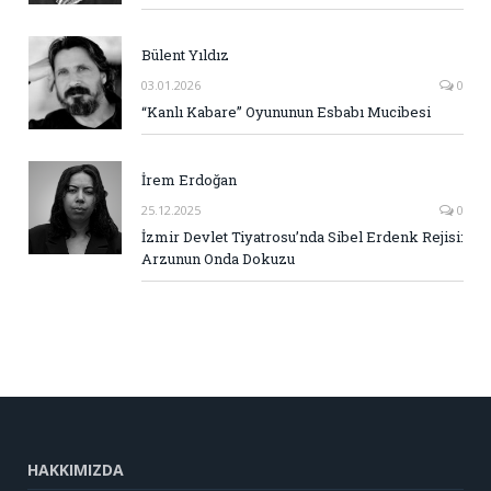
Bülent Yıldız
03.01.2026
0
“Kanlı Kabare” Oyununun Esbabı Mucibesi
İrem Erdoğan
25.12.2025
0
İzmir Devlet Tiyatrosu’nda Sibel Erdenk Rejisi:
Arzunun Onda Dokuzu
HAKKIMIZDA