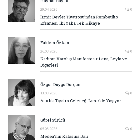
Haydar Bayak
29.04.2026
0
İzmir Devlet Tiyatrosu’ndan Rembetiko
Efsanesi: İki Yaka Tek Hikaye
Fuldem Özkan
26.03.2026
0
Kadının Varoluş Manifestosu: Lena, Leyla ve
Diğerleri
Özgür Duygu Durgun
13.03.2026
0
Asırlık Tiyatro Geleneği İzmir’de Yaşıyor
Gürel Sürücü
05.03.2026
0
Medea’nın Kafasına Dair