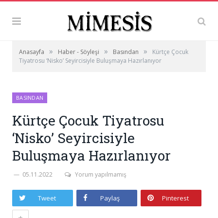
»
»
»
Anasayfa
Haber - Söyleşi
Basından
Kürtçe Çocuk
Tiyatrosu ‘Nisko’ Seyircisiyle Buluşmaya Hazırlanıyor
BASINDAN
Kürtçe Çocuk Tiyatrosu
‘Nisko’ Seyircisiyle
Buluşmaya Hazırlanıyor
05.11.2022
Yorum yapılmamış
Tweet
Paylaş
Pinterest
+