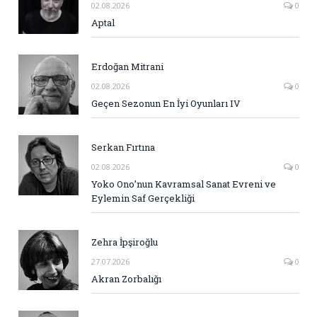
02.08.2026
0
Aptal
Erdoğan Mitrani
02.08.2026
0
Geçen Sezonun En İyi Oyunları IV
Serkan Fırtına
02.08.2026
0
Yoko Ono’nun Kavramsal Sanat Evreni ve
Eylemin Saf Gerçekliği
Zehra İpşiroğlu
27.07.2026
0
Akran Zorbalığı