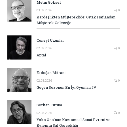
Metin Göksel
03.08.2026
0
Kardeşlikten Müşterekliğe: Ortak Hafızadan
Müşterek Geleceğe
Cüneyt Uzunlar
02.08.2026
0
Aptal
Erdoğan Mitrani
02.08.2026
0
Geçen Sezonun En İyi Oyunları IV
Serkan Fırtına
02.08.2026
0
Yoko Ono’nun Kavramsal Sanat Evreni ve
Eylemin Saf Gerçekliği