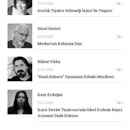
13.03.2026
0
Asırlık Tiyatro Geleneği İzmir’de Yaşıyor
Gürel Sürücü
05.03.2026
0
Medea’nın Kafasına Dair
Bülent Yıldız
03.01.2026
0
“Kanlı Kabare” Oyununun Esbabı Mucibesi
İrem Erdoğan
25.12.2025
0
İzmir Devlet Tiyatrosu’nda Sibel Erdenk Rejisi:
Arzunun Onda Dokuzu