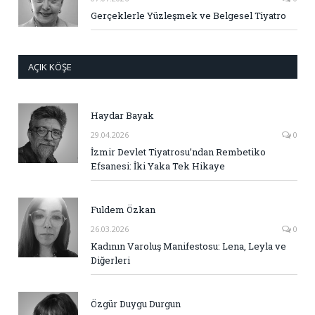
Gerçeklerle Yüzleşmek ve Belgesel Tiyatro
AÇIK KÖŞE
Haydar Bayak
29.04.2026
0
İzmir Devlet Tiyatrosu’ndan Rembetiko
Efsanesi: İki Yaka Tek Hikaye
Fuldem Özkan
26.03.2026
0
Kadının Varoluş Manifestosu: Lena, Leyla ve
Diğerleri
Özgür Duygu Durgun