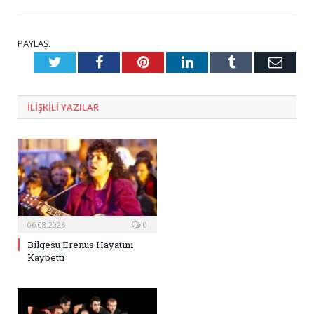
PAYLAŞ.
Twitter
Facebook
Pinterest
LinkedIn
Tumblr
E-
Posta
ILIŞKILI
YAZILAR
06.08.2026
0
Bilgesu Erenus Hayatını
Kaybetti