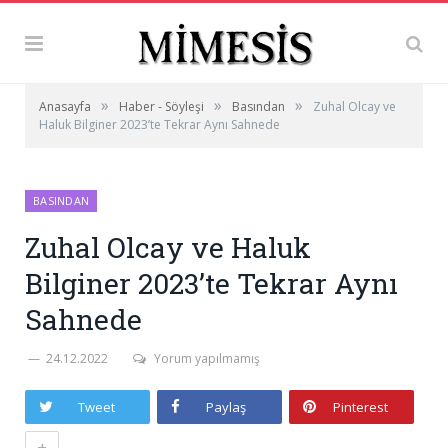
»
»
»
Anasayfa
Haber - Söyleşi
Basından
Zuhal Olcay ve
Haluk Bilginer 2023’te Tekrar Aynı Sahnede
BASINDAN
Zuhal Olcay ve Haluk
Bilginer 2023’te Tekrar Aynı
Sahnede
24.12.2022
Yorum yapılmamış
Tweet
Paylaş
Pinterest
+