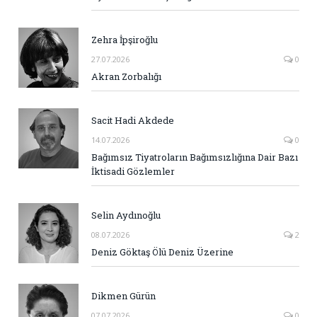
Zehra İpşiroğlu
27.07.2026
0
Akran Zorbalığı
Sacit Hadi Akdede
14.07.2026
0
Bağımsız Tiyatroların Bağımsızlığına Dair Bazı
İktisadi Gözlemler
Selin Aydınoğlu
08.07.2026
2
Deniz Göktaş Ölü Deniz Üzerine
Dikmen Gürün
07.07.2026
0