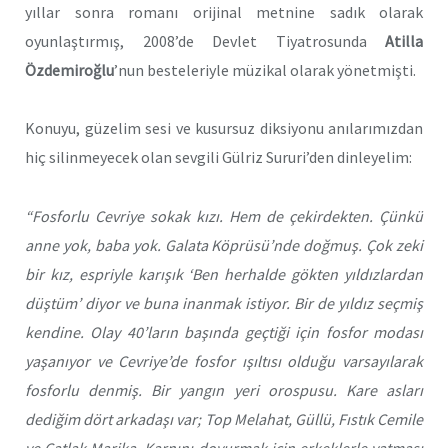
yıllar sonra romanı orijinal metnine sadık olarak
oyunlaştırmış, 2008’de Devlet Tiyatrosunda
Atilla
Özdemiroğlu
’nun besteleriyle müzikal olarak yönetmişti.
Konuyu, güzelim sesi ve kusursuz diksiyonu anılarımızdan
hiç silinmeyecek olan sevgili Gülriz Sururi’den dinleyelim:
“Fosforlu Cevriye sokak kızı. Hem de çekirdekten. Çünkü
anne yok, baba yok. Galata Köprüsü’nde doğmuş. Çok zeki
bir kız, espriyle karışık ‘Ben herhalde gökten yıldızlardan
düştüm’ diyor ve buna inanmak istiyor. Bir de yıldız seçmiş
kendine. Olay 40’ların başında geçtiği için fosfor modası
yaşanıyor ve Cevriye’de fosfor ışıltısı olduğu varsayılarak
fosforlu denmiş. Bir yangın yeri orospusu. Kare asları
dediğim dört arkadaşı var; Top Melahat, Güllü, Fıstık Cemile