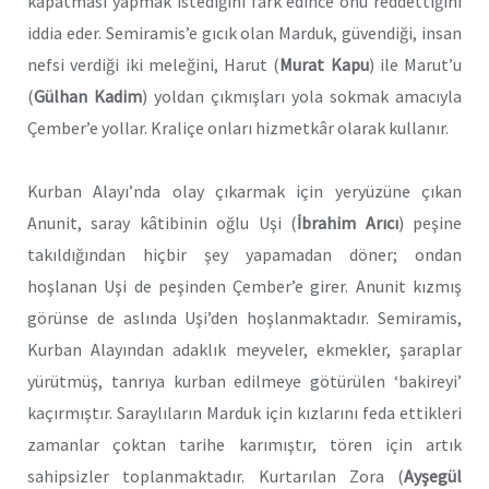
kapatması yapmak istediğini fark edince onu reddettiğini
iddia eder. Semiramis’e gıcık olan Marduk, güvendiği, insan
nefsi verdiği iki meleğini, Harut (
Murat Kapu
) ile Marut’u
(
Gülhan Kadim
) yoldan çıkmışları yola sokmak amacıyla
Çember’e yollar. Kraliçe onları hizmetkâr olarak kullanır.
Kurban Alayı’nda olay çıkarmak için yeryüzüne çıkan
Anunit, saray kâtibinin oğlu Uşi (
İbrahim Arıcı
) peşine
takıldığından hiçbir şey yapamadan döner; ondan
hoşlanan Uşi de peşinden Çember’e girer. Anunit kızmış
görünse de aslında Uşi’den hoşlanmaktadır. Semiramis,
Kurban Alayından adaklık meyveler, ekmekler, şaraplar
yürütmüş, tanrıya kurban edilmeye götürülen ‘bakireyi’
kaçırmıştır. Saraylıların Marduk için kızlarını feda ettikleri
zamanlar çoktan tarihe karımıştır, tören için artık
sahipsizler toplanmaktadır. Kurtarılan Zora (
Ayşegül