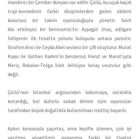
inandırıcı bir Çember dünyası var edilir. Çöllü, bu uçuk kaçık
traji-komedinin farklı disiplinlerden gelen ekibini
kusursuz bir takım oyunculuğuyla yönetir. Sevil
Akı
etkileyici bir Semiramis’tir. Ayşegül Uraz, edilgen
fahişenin ilk fırsatta yolunu buluşunu ustaca yansıtır.
İbrahim Arıcı
ile Ceyda
Akel
sevilesi bir çift oluşturur. Murat
Kapu ile Gülhan Kadim’in benzersiz Harut ve Marut’uyla
Meriç Rakalar-Tolga İskit ikilisiyse kolay unutulur gibi
değil.
Çöllü’nün İstanbul argosundan lübuncaya, ustalıkla
kotardığı, bol küfürlü sokak dilinin tüm oyuncular
tarafından büyük doğallıkla kullanılması müthiş başarılı.
Aykırı konusuyla şaşırtıcı, ama keyifle izlenen, çok iyi
yazılmış, yönetilmiş, oynanmış, farklı bir tiyatro