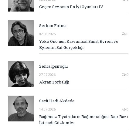
Geçen Sezonun En İyi Oyunları IV
Serkan Fırtına
02.08.2026
0
Yoko Ono’nun Kavramsal Sanat Evreni ve
Eylemin Saf Gerçekliği
Zehra İpşiroğlu
27.07.2026
0
Akran Zorbalığı
Sacit Hadi Akdede
14.07.2026
0
Bağımsız Tiyatroların Bağımsızlığına Dair Bazı
İktisadi Gözlemler