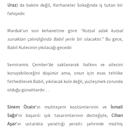
Uraz
) da bakire değil, Kerhaneler Sokağında iş tutan bir
fahişedir.
Marduk’un son kehanetine göre
“Kutsal adak kutsal
sunaktan çalındığında Babil yerle bir olacaktır.”
Bu gece,
Babil Kulesinin yıkılacağı gecedir.
Semiramis Çember’de saklanarak halkını ve ailesini
koruyabileceğini düşünür ama, onun için esas tehlike
fethedilecek Babil, yıkılacak kule değil, yüzleşmek zorunda
olduğu günahlardır…
Sinem Öcalır
’ın muhteşem kostümlerinin ve
İsmail
Sağır
’ın başarılı ışık tasarımlarının desteğiyle,
Cihan
Aşar
’ın ustalıkla yarattığı yeraltı şehrinde müthiş