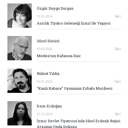
Özgür Duygu Durgun
13.03.2026
0
Asırlık Tiyatro Geleneği İzmir’de Yaşıyor
Gürel Sürücü
05.03.2026
0
Medea’nın Kafasına Dair
Bülent Yıldız
03.01.2026
0
“Kanlı Kabare” Oyununun Esbabı Mucibesi
İrem Erdoğan
25.12.2025
0
İzmir Devlet Tiyatrosu’nda Sibel Erdenk Rejisi:
Arzunun Onda Dokuzu