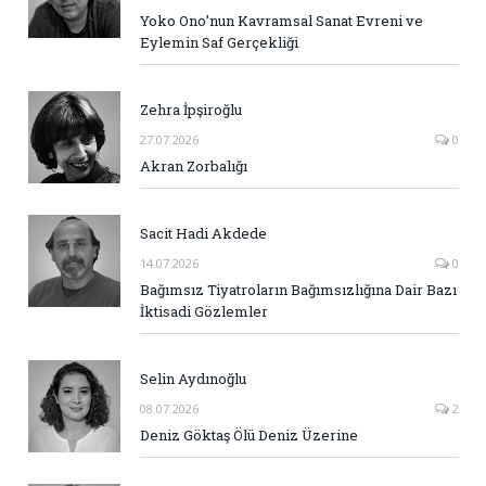
Yoko Ono’nun Kavramsal Sanat Evreni ve
Eylemin Saf Gerçekliği
Zehra İpşiroğlu
27.07.2026
0
Akran Zorbalığı
Sacit Hadi Akdede
14.07.2026
0
Bağımsız Tiyatroların Bağımsızlığına Dair Bazı
İktisadi Gözlemler
Selin Aydınoğlu
08.07.2026
2
Deniz Göktaş Ölü Deniz Üzerine