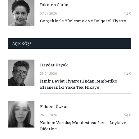
Dikmen Gürün
07.07.2026
0
Gerçeklerle Yüzleşmek ve Belgesel Tiyatro
AÇIK KÖŞE
Haydar Bayak
29.04.2026
0
İzmir Devlet Tiyatrosu’ndan Rembetiko
Efsanesi: İki Yaka Tek Hikaye
Fuldem Özkan
26.03.2026
0
Kadının Varoluş Manifestosu: Lena, Leyla ve
Diğerleri