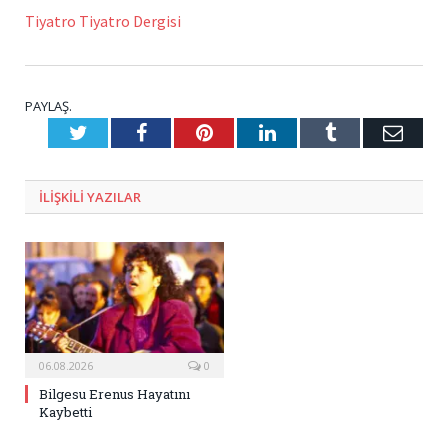
Tiyatro Tiyatro Dergisi
PAYLAŞ.
Twitter
Facebook
Pinterest
LinkedIn
Tumblr
E-
Posta
ILIŞKILI
YAZILAR
06.08.2026
0
Bilgesu Erenus Hayatını
Kaybetti