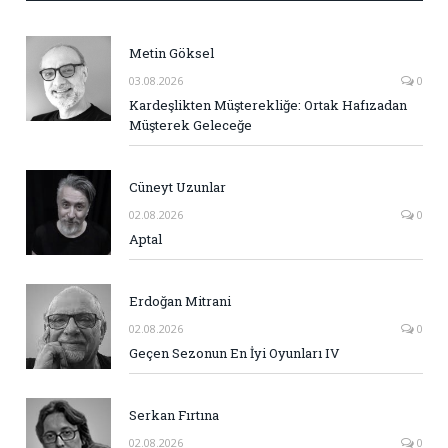
Metin Göksel
03.08.2026
0
Kardeşlikten Müşterekliğe: Ortak Hafızadan
Müşterek Geleceğe
Cüneyt Uzunlar
02.08.2026
0
Aptal
Erdoğan Mitrani
02.08.2026
0
Geçen Sezonun En İyi Oyunları IV
Serkan Fırtına
02.08.2026
0