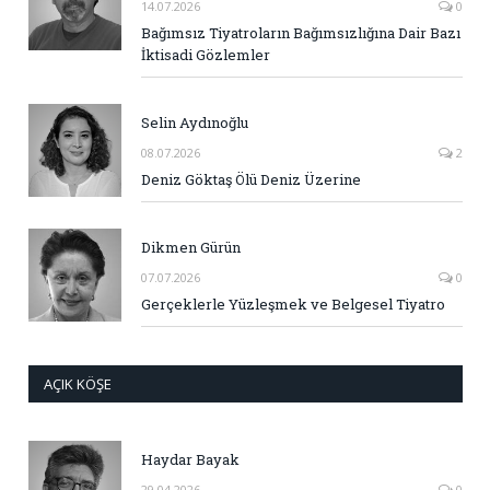
14.07.2026
0
Bağımsız Tiyatroların Bağımsızlığına Dair Bazı
İktisadi Gözlemler
Selin Aydınoğlu
08.07.2026
2
Deniz Göktaş Ölü Deniz Üzerine
Dikmen Gürün
07.07.2026
0
Gerçeklerle Yüzleşmek ve Belgesel Tiyatro
AÇIK KÖŞE
Haydar Bayak
29.04.2026
0