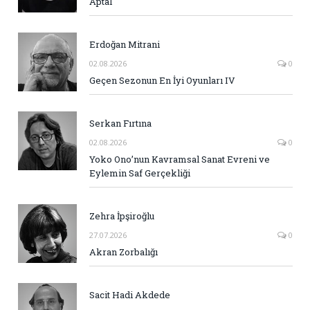
Aptal
Erdoğan Mitrani
02.08.2026
0
Geçen Sezonun En İyi Oyunları IV
Serkan Fırtına
02.08.2026
0
Yoko Ono’nun Kavramsal Sanat Evreni ve
Eylemin Saf Gerçekliği
Zehra İpşiroğlu
27.07.2026
0
Akran Zorbalığı
Sacit Hadi Akdede