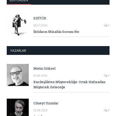
EDITÖRDEN
EDİTÖR
28.07.2026
0
İktidarın Mizahla Sorunu Ne
YAZARLAR
Metin Göksel
03.08.2026
0
Kardeşlikten Müşterekliğe: Ortak Hafızadan
Müşterek Geleceğe
Cüneyt Uzunlar
02.08.2026
0