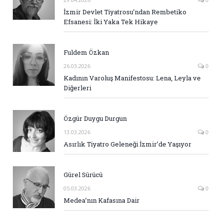
İzmir Devlet Tiyatrosu’ndan Rembetiko
Efsanesi: İki Yaka Tek Hikaye
Fuldem Özkan
26.03.2026
0
Kadının Varoluş Manifestosu: Lena, Leyla ve
Diğerleri
Özgür Duygu Durgun
13.03.2026
0
Asırlık Tiyatro Geleneği İzmir’de Yaşıyor
Gürel Sürücü
05.03.2026
0
Medea’nın Kafasına Dair