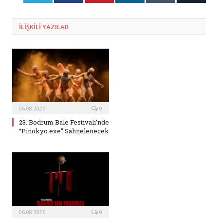
Posta
ILIŞKILI
YAZILAR
06.08.2026
0
23. Bodrum Bale Festivali’nde
“Pinokyo.exe” Sahnelenecek
06.08.2026
0