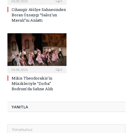
06.08.2026
0
Cihangir Atölye Sahnesinden
Boran Özsaygı “Saloz’un
Mavalı”nı Anlattı
06.08.2026
0
Mikis Theodorakis’in
Müzikleriyle “Zorba”
Bodrum’da Sahne Aldı
YANITLA