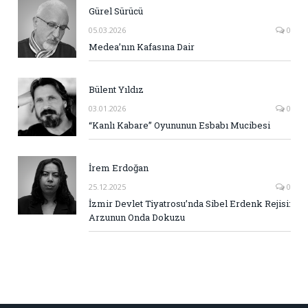
Gürel Sürücü
05.03.2026
0
Medea’nın Kafasına Dair
Bülent Yıldız
03.01.2026
0
“Kanlı Kabare” Oyununun Esbabı Mucibesi
İrem Erdoğan
25.12.2025
0
İzmir Devlet Tiyatrosu’nda Sibel Erdenk Rejisi:
Arzunun Onda Dokuzu