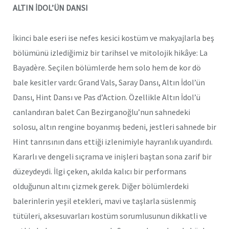
ALTIN İDOL’ÜN DANSI
İkinci bale eseri ise nefes kesici kostüm ve makyajlarla beş
bölümünü izlediğimiz bir tarihsel ve mitolojik hikâye: La
Bayadère. Seçilen bölümlerde hem solo hem de kor dö
bale kesitler vardı: Grand Vals, Saray Dansı, Altın İdol’ün
Dansı, Hint Dansı ve Pas d’Action. Özellikle Altın İdol’ü
canlandıran balet Can Bezirganoğlu’nun sahnedeki
solosu, altın rengine boyanmış bedeni, jestleri sahnede bir
Hint tanrısının dans ettiği izlenimiyle hayranlık uyandırdı.
Kararlı ve dengeli sıçrama ve inişleri baştan sona zarif bir
düzeydeydi. İlgi çeken, akılda kalıcı bir performans
olduğunun altını çizmek gerek. Diğer bölümlerdeki
balerinlerin yeşil etekleri, mavi ve taşlarla süslenmiş
tütüleri, aksesuvarları kostüm sorumlusunun dikkatli ve