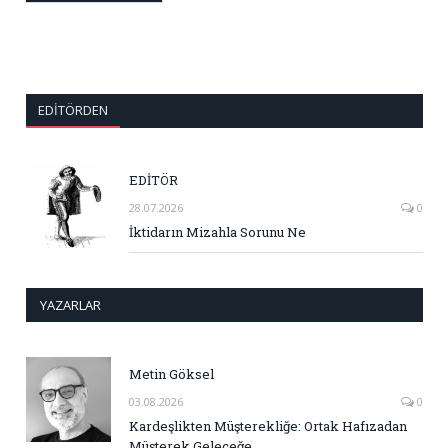
EDITÖRDEN
EDİTÖR
28.07.2026
0
İktidarın Mizahla Sorunu Ne
YAZARLAR
Metin Göksel
03.08.2026
0
Kardeşlikten Müşterekliğe: Ortak Hafızadan
Müşterek Geleceğe