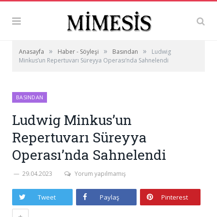
»
»
»
Anasayfa
Haber - Söyleşi
Basından
Ludwig
Minkus’un Repertuvarı Süreyya Operası’nda Sahnelendi
BASINDAN
Ludwig Minkus’un
Repertuvarı Süreyya
Operası’nda Sahnelendi
29.04.2023
Yorum yapılmamış
Tweet
Paylaş
Pinterest
+