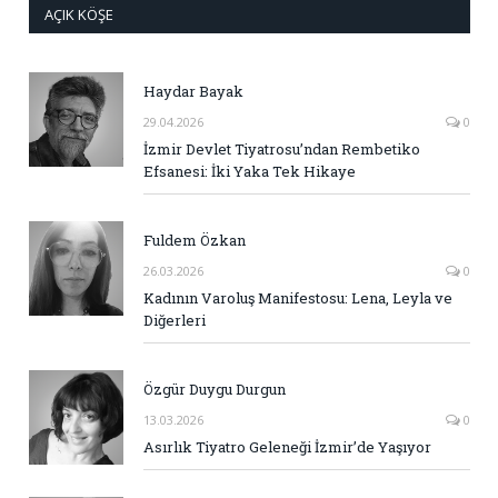
AÇIK KÖŞE
Haydar Bayak
29.04.2026
0
İzmir Devlet Tiyatrosu’ndan Rembetiko
Efsanesi: İki Yaka Tek Hikaye
Fuldem Özkan
26.03.2026
0
Kadının Varoluş Manifestosu: Lena, Leyla ve
Diğerleri
Özgür Duygu Durgun
13.03.2026
0
Asırlık Tiyatro Geleneği İzmir’de Yaşıyor