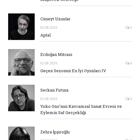
Cüneyt Uzunlar
02.08.2026
0
Aptal
Erdoğan Mitrani
02.08.2026
0
Geçen Sezonun En İyi Oyunları IV
Serkan Fırtına
02.08.2026
0
Yoko Ono’nun Kavramsal Sanat Evreni ve
Eylemin Saf Gerçekliği
Zehra İpşiroğlu