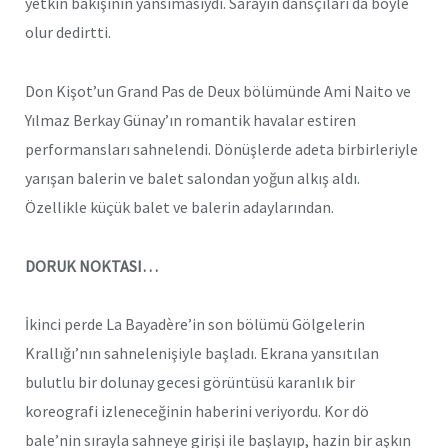
yetkin bakışının yansımasıydı. Sarayın dansçıları da böyle
olur dedirtti.
Don Kişot’un Grand Pas de Deux bölümünde Ami Naito ve
Yılmaz Berkay Günay’ın romantik havalar estiren
performansları sahnelendi. Dönüşlerde adeta birbirleriyle
yarışan balerin ve balet salondan yoğun alkış aldı.
Özellikle küçük balet ve balerin adaylarından.
DORUK NOKTASI…
İkinci perde La Bayadère’in son bölümü Gölgelerin
Krallığı’nın sahnelenişiyle başladı. Ekrana yansıtılan
bulutlu bir dolunay gecesi görüntüsü karanlık bir
koreografi izleneceğinin haberini veriyordu. Kor dö
bale’nin sırayla sahneye girişi ile başlayıp, hazin bir aşkın