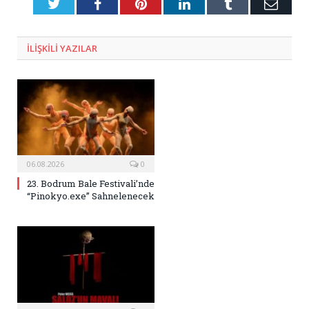
Twitter
Facebook
Pinterest
LinkedIn
Tumblr
E-
Posta
ILIŞKILI
YAZILAR
06.08.2026
0
23. Bodrum Bale Festivali’nde
“Pinokyo.exe” Sahnelenecek