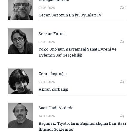
02.08.2026
0
Geçen Sezonun En İyi Oyunları IV
Serkan Fırtına
02.08.2026
0
Yoko Ono’nun Kavramsal Sanat Evreni ve
Eylemin Saf Gerçekliği
Zehra İpşiroğlu
27.07.2026
0
Akran Zorbalığı
Sacit Hadi Akdede
14.07.2026
0
Bağımsız Tiyatroların Bağımsızlığına Dair Bazı
İktisadi Gözlemler