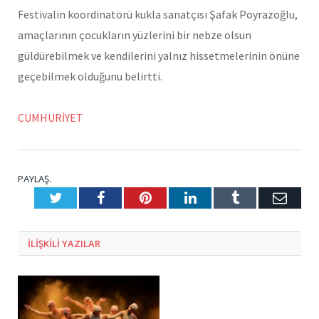
Festivalin koordinatörü kukla sanatçısı Şafak Poyrazoğlu,
amaçlarının çocukların yüzlerini bir nebze olsun
güldürebilmek ve kendilerini yalnız hissetmelerinin önüne
geçebilmek olduğunu belirtti.
CUMHURİYET
PAYLAŞ.
Twitter
Facebook
Pinterest
LinkedIn
Tumblr
E-
Posta
ILIŞKILI
YAZILAR