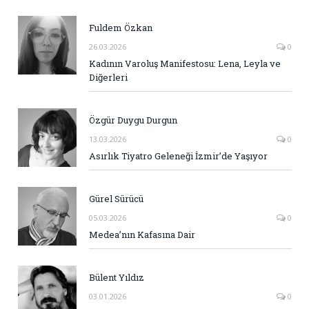
Fuldem Özkan
26.03.2026
0
Kadının Varoluş Manifestosu: Lena, Leyla ve
Diğerleri
Özgür Duygu Durgun
13.03.2026
0
Asırlık Tiyatro Geleneği İzmir’de Yaşıyor
Gürel Sürücü
05.03.2026
0
Medea’nın Kafasına Dair
Bülent Yıldız
03.01.2026
0