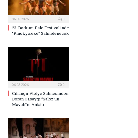
06.08.2026
0
23. Bodrum Bale Festivali’nde
“Pinokyo.exe” Sahnelenecek
06.08.2026
0
Cihangir Atölye Sahnesinden
Boran Özsaygı “Saloz’un
Mavalı”nı Anlattı