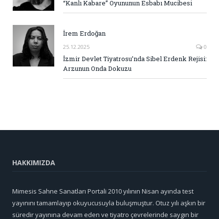
“Kanlı Kabare” Oyununun Esbabı Mucibesi
İrem Erdoğan
25.12.2025
0
İzmir Devlet Tiyatrosu’nda Sibel Erdenk Rejisi:
Arzunun Onda Dokuzu
HAKKIMIZDA
Mimesis Sahne Sanatları Portali 2010 yılının Nisan ayında test
yayınını tamamlayıp okuyucusuyla buluşmuştur. Otuz yılı aşkın bir
süredir yayınına devam eden ve tiyatro çevrelerinde saygın bir