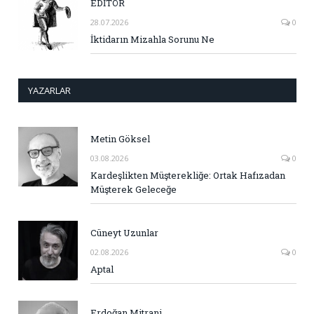
EDİTÖR
28.07.2026
0
İktidarın Mizahla Sorunu Ne
YAZARLAR
Metin Göksel
03.08.2026
0
Kardeşlikten Müşterekliğe: Ortak Hafızadan
Müşterek Geleceğe
Cüneyt Uzunlar
02.08.2026
0
Aptal
Erdoğan Mitrani