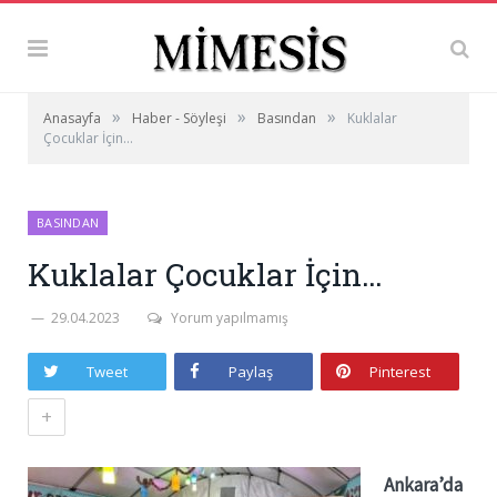
»
»
»
Anasayfa
Haber - Söyleşi
Basından
Kuklalar
Çocuklar İçin…
BASINDAN
Kuklalar Çocuklar İçin…
29.04.2023
Yorum yapılmamış
Tweet
Paylaş
Pinterest
+
Ankara’da