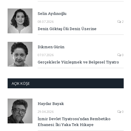
Selin Aydınoğlu
08.07.2026
2
Deniz Göktaş Ölü Deniz Üzerine
Dikmen Gürün
07.07.2026
0
Gerçeklerle Yüzleşmek ve Belgesel Tiyatro
AÇIK KÖŞE
Haydar Bayak
29.04.2026
0
İzmir Devlet Tiyatrosu’ndan Rembetiko
Efsanesi: İki Yaka Tek Hikaye