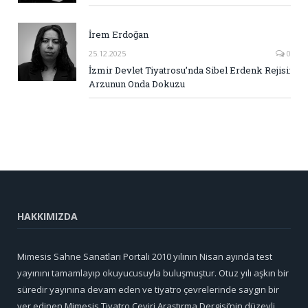
İrem Erdoğan
25.12.2025
0
İzmir Devlet Tiyatrosu’nda Sibel Erdenk Rejisi:
Arzunun Onda Dokuzu
HAKKIMIZDA
Mimesis Sahne Sanatları Portali 2010 yılının Nisan ayında test
yayınını tamamlayıp okuyucusuyla buluşmuştur. Otuz yılı aşkın bir
süredir yayınına devam eden ve tiyatro çevrelerinde saygın bir
yer edinen Mimesis Tiyatro Çeviri Araştırma Dergisi’nin düzeyli