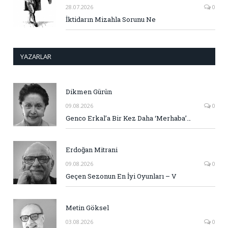
28.07.2026
0
İktidarın Mizahla Sorunu Ne
YAZARLAR
Dikmen Gürün
09.08.2026
0
Genco Erkal’a Bir Kez Daha ‘Merhaba’…
Erdoğan Mitrani
09.08.2026
0
Geçen Sezonun En İyi Oyunları – V
Metin Göksel
03.08.2026
0