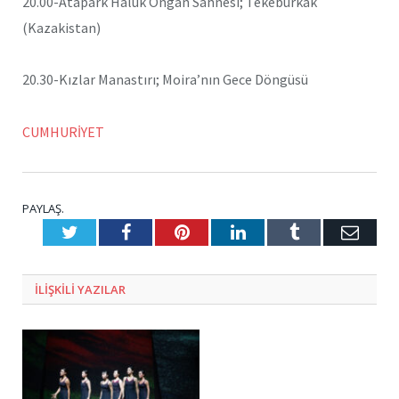
20.00-Atapark Haluk Ongan Sahnesi; Tekeburkak
(Kazakistan)
20.30-Kızlar Manastırı; Moira’nın Gece Döngüsü
CUMHURİYET
PAYLAŞ.
Twitter
Facebook
Pinterest
LinkedIn
Tumblr
E-
Posta
ILIŞKILI
YAZILAR