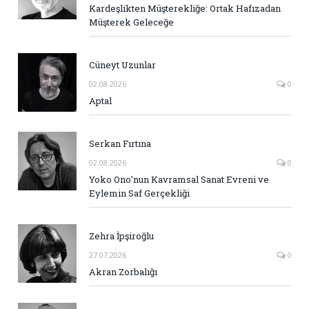
Kardeşlikten Müşterekliğe: Ortak Hafızadan
Müşterek Geleceğe
Cüneyt Uzunlar
02.08.2026
0
Aptal
Serkan Fırtına
02.08.2026
0
Yoko Ono’nun Kavramsal Sanat Evreni ve
Eylemin Saf Gerçekliği
Zehra İpşiroğlu
27.07.2026
0
Akran Zorbalığı