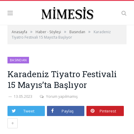
»
»
»
Anasayfa
Haber - Söyleşi
Basından
Karadeniz
Tiyatro Festivali 15 Mayıs’ta Başlıyor
BASINDAN
Karadeniz Tiyatro Festivali
15 Mayıs’ta Başlıyor
13.05.2023
Yorum yapılmamış
Tweet
Paylaş
Pinterest
+