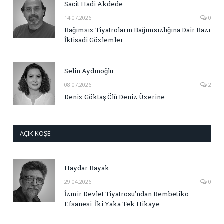
Sacit Hadi Akdede
14.07.2026
0
Bağımsız Tiyatroların Bağımsızlığına Dair Bazı
İktisadi Gözlemler
Selin Aydınoğlu
08.07.2026
2
Deniz Göktaş Ölü Deniz Üzerine
AÇIK KÖŞE
Haydar Bayak
29.04.2026
0
İzmir Devlet Tiyatrosu’ndan Rembetiko
Efsanesi: İki Yaka Tek Hikaye