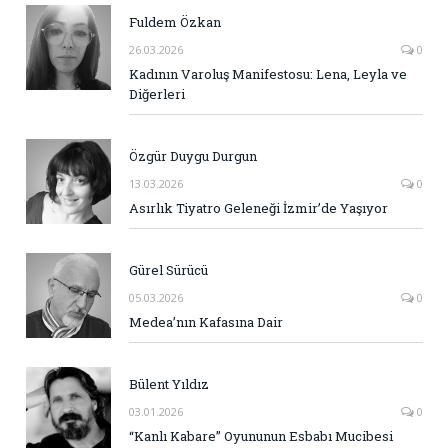
Fuldem Özkan
26.03.2026
0
Kadının Varoluş Manifestosu: Lena, Leyla ve
Diğerleri
Özgür Duygu Durgun
13.03.2026
0
Asırlık Tiyatro Geleneği İzmir’de Yaşıyor
Gürel Sürücü
05.03.2026
0
Medea’nın Kafasına Dair
Bülent Yıldız
03.01.2026
0
“Kanlı Kabare” Oyununun Esbabı Mucibesi