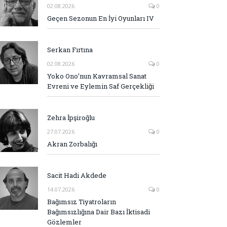
02.08.2026
0
Geçen Sezonun En İyi Oyunları IV
Serkan Fırtına
02.08.2026
0
Yoko Ono’nun Kavramsal Sanat
Evreni ve Eylemin Saf Gerçekliği
Zehra İpşiroğlu
27.07.2026
0
Akran Zorbalığı
Sacit Hadi Akdede
14.07.2026
0
Bağımsız Tiyatroların
Bağımsızlığına Dair Bazı İktisadi
Gözlemler