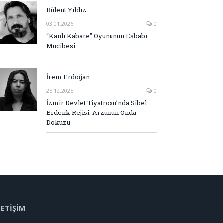
Bülent Yıldız
03.01.2026
0
“Kanlı Kabare” Oyununun Esbabı
Mucibesi
İrem Erdoğan
25.12.2025
0
İzmir Devlet Tiyatrosu’nda Sibel
Erdenk Rejisi: Arzunun Onda
Dokuzu
LETİŞİM