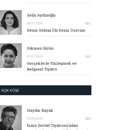
Selin Aydınoğlu
08.07.2026
2
Deniz Göktaş Ölü Deniz Üzerine
Dikmen Gürün
07.07.2026
0
Gerçeklerle Yüzleşmek ve
Belgesel Tiyatro
AÇIK KÖŞE
Haydar Bayak
29.04.2026
0
İzmir Devlet Tiyatrosu’ndan