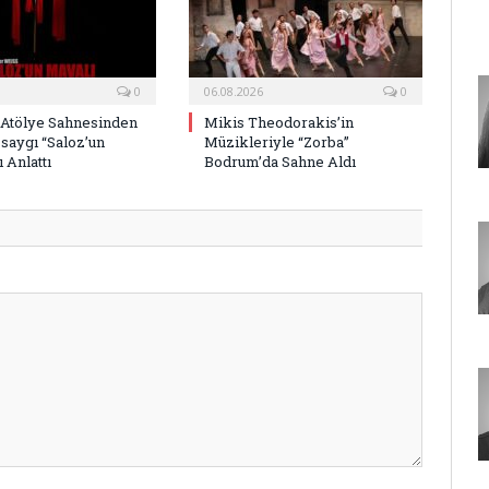
0
06.08.2026
0
 Atölye Sahnesinden
Mikis Theodorakis’in
saygı “Saloz’un
Müzikleriyle “Zorba”
 Anlattı
Bodrum’da Sahne Aldı