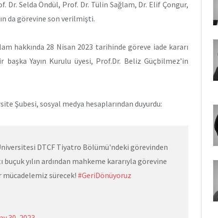
 Dr. Selda Öndül, Prof. Dr. Tülin Sağlam, Dr. Elif Çongur,
ın da görevine son verilmişti.
ğlam hakkında 28 Nisan 2023 tarihinde göreve iade kararı
r başka Yayın Kurulu üyesi, Prof.Dr. Beliz Güçbilmez’in
rsite Şubesi, sosyal medya hesaplarından duyurdu:
a Üniversitesi DTCF Tiyatro Bölümü'ndeki görevinden
tı buçuk yılın ardından mahkeme kararıyla görevine
ar mücadelemiz sürecek!
#GeriDönüyoruz
ay 30, 2023