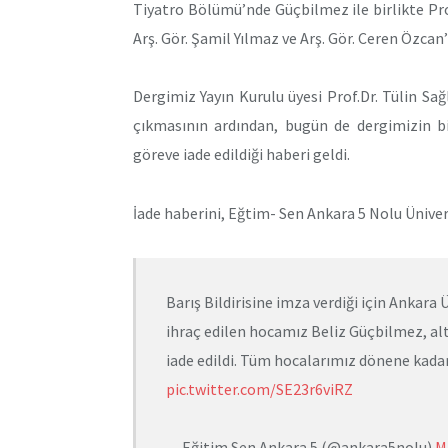
Tiyatro Bölümü’nde Güçbilmez ile birlikte Prof.
Arş. Gör. Şamil Yılmaz ve Arş. Gör. Ceren Özcan’
Dergimiz Yayın Kurulu üyesi Prof.Dr. Tülin Sa
çıkmasının ardından, bugün de dergimizin bi
göreve iade edildiği haberi geldi.
İade haberini, Eğtim- Sen Ankara 5 Nolu Ünive
Barış Bildirisine imza verdiği için Ankar
ihraç edilen hocamız Beliz Güçbilmez, al
iade edildi. Tüm hocalarımız dönene kad
pic.twitter.com/SE23r6viRZ
— Eğitim Sen Ankara 5 (@ankara5nolu)
M