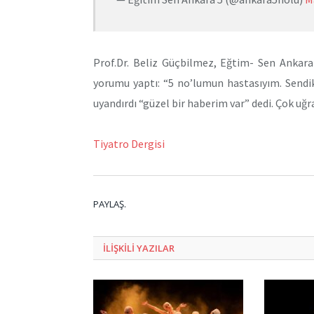
Prof.Dr. Beliz Güçbilmez, Eğtim- Sen Ankara
yorumu yaptı: “5 no’lumun hastasıyım. Sendi
uyandırdı “güzel bir haberim var” dedi. Çok uğra
Tiyatro Dergisi
PAYLAŞ.
ILIŞKILI
YAZILAR