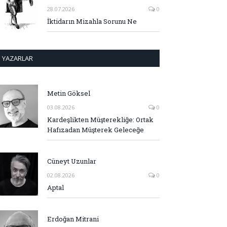
28.07.2026
0
İktidarın Mizahla Sorunu Ne
YAZARLAR
Metin Göksel
03.08.2026
0
Kardeşlikten Müşterekliğe: Ortak
Hafızadan Müşterek Geleceğe
Cüneyt Uzunlar
02.08.2026
0
Aptal
Erdoğan Mitrani