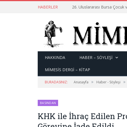
HABERLER
26. Uluslararası Bursa Çocuk v
HAKKINDA
HABER – SÖYLEŞI
MİMESİS DERGİ – KİTAP
»
»
BURADASINIZ:
Anasayfa
Haber - Söyleşi
BASINDAN
KHK ile İhraç Edilen Pro
Görevine İade Edildi