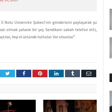
 5 Nolu Üniversite Şubesi’nin gönderisini paylaşarak şu
kalı olmak şahane bir şey. Sendikam sabah telefon etti,
ştılar, hep el üstünde tuttular. Var olsunlar.”
Twitter
Facebook
Pinterest
LinkedIn
Tumblr
E-
Posta