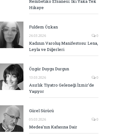
Rembetiko Efsanesi: İki Yaka Tek
Hikaye
Fuldem Özkan
26.03.2026
0
Kadının Varoluş Manifestosu: Lena,
Leyla ve Diğerleri
Özgür Duygu Durgun
13.03.2026
0
Asırlık Tiyatro Geleneği İzmir’de
Yaşıyor
Gürel Sürücü
05.03.2026
0
Medea’nın Kafasına Dair