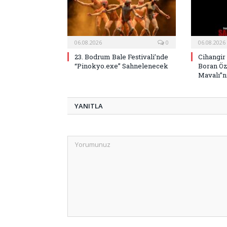
06.08.2026
0
06.08.2026
23. Bodrum Bale Festivali’nde
Cihangir
“Pinokyo.exe” Sahnelenecek
Boran Öz
Mavalı”nı
YANITLA