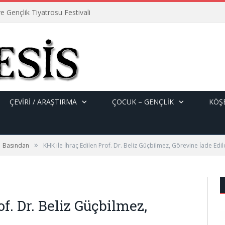
e Gençlik Tiyatrosu Festivali
ÇEVİRİ / ARAŞTIRMA
ÇOCUK – GENÇLIK
KÖŞE
»
Basından
KHK ile İhraç Edilen Prof. Dr. Beliz Güçbilmez, Görevine İade Edil
f. Dr. Beliz Güçbilmez,