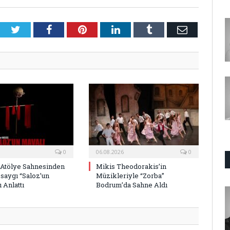
Twitter
Facebook
Pinterest
LinkedIn
Tumblr
E-
Posta
0
06.08.2026
0
 Atölye Sahnesinden
Mikis Theodorakis’in
saygı “Saloz’un
Müzikleriyle “Zorba”
 Anlattı
Bodrum’da Sahne Aldı