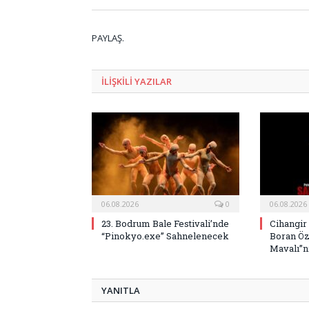
PAYLAŞ.
ILIŞKILI
YAZILAR
06.08.2026
0
06.08.2026
23. Bodrum Bale Festivali’nde
Cihangir
“Pinokyo.exe” Sahnelenecek
Boran Öz
Mavalı”nı
YANITLA