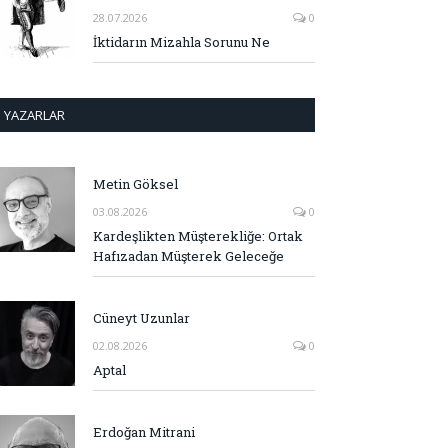
28.07.2026
0
İktidarın Mizahla Sorunu Ne
YAZARLAR
Metin Göksel
03.08.2026
0
Kardeşlikten Müşterekliğe: Ortak
Hafızadan Müşterek Geleceğe
Cüneyt Uzunlar
02.08.2026
0
Aptal
Erdoğan Mitrani