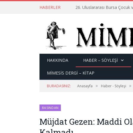
HABERLER
26. Uluslararası Bursa Çocuk v
HAKKINDA
HABER – SÖYLEŞI
MİMESİS DERGİ – KİTAP
»
»
BURADASINIZ:
Anasayfa
Haber - Söyleşi
BASINDAN
Müjdat Gezen: Maddi 
Kalmadı