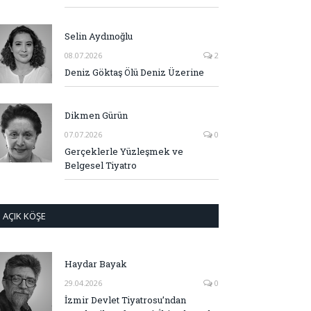
Selin Aydınoğlu
08.07.2026
2
Deniz Göktaş Ölü Deniz Üzerine
Dikmen Gürün
07.07.2026
0
Gerçeklerle Yüzleşmek ve
Belgesel Tiyatro
AÇIK KÖŞE
Haydar Bayak
29.04.2026
0
İzmir Devlet Tiyatrosu’ndan