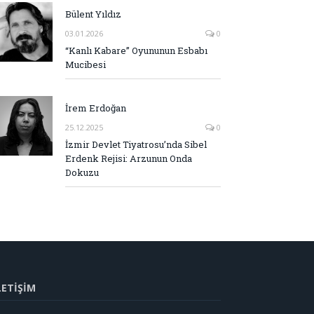
Bülent Yıldız
03.01.2026
0
“Kanlı Kabare” Oyununun Esbabı
Mucibesi
İrem Erdoğan
25.12.2025
0
İzmir Devlet Tiyatrosu’nda Sibel
Erdenk Rejisi: Arzunun Onda
Dokuzu
LETİŞİM