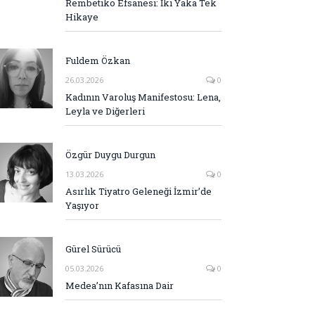
Rembetiko Efsanesi: İki Yaka Tek
Hikaye
Fuldem Özkan
26.03.2026
0
Kadının Varoluş Manifestosu: Lena,
Leyla ve Diğerleri
Özgür Duygu Durgun
13.03.2026
0
Asırlık Tiyatro Geleneği İzmir’de
Yaşıyor
Gürel Sürücü
05.03.2026
0
Medea’nın Kafasına Dair