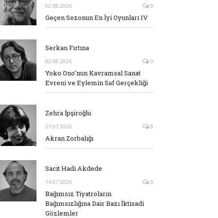
02.08.2026
0
Geçen Sezonun En İyi Oyunları IV
Serkan Fırtına
02.08.2026
0
Yoko Ono’nun Kavramsal Sanat
Evreni ve Eylemin Saf Gerçekliği
Zehra İpşiroğlu
27.07.2026
0
Akran Zorbalığı
Sacit Hadi Akdede
14.07.2026
0
Bağımsız Tiyatroların
Bağımsızlığına Dair Bazı İktisadi
Gözlemler