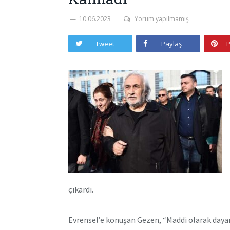
10.06.2023
Yorum yapılmamış
Tweet
Paylaş
P
çıkardı.
Evrensel’e konuşan Gezen, “Maddi olarak day