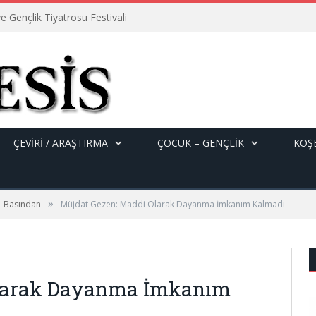
e Gençlik Tiyatrosu Festivali
ÇEVİRİ / ARAŞTIRMA
ÇOCUK – GENÇLIK
KÖŞE
»
Basından
Müjdat Gezen: Maddi Olarak Dayanma İmkanım Kalmadı
Olarak Dayanma İmkanım