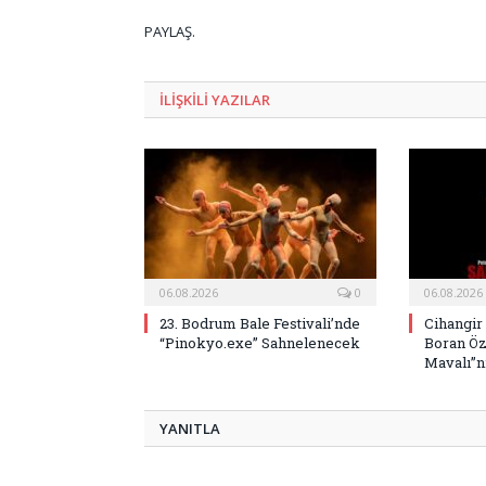
PAYLAŞ.
ILIŞKILI
YAZILAR
06.08.2026
0
06.08.2026
23. Bodrum Bale Festivali’nde
Cihangir
“Pinokyo.exe” Sahnelenecek
Boran Öz
Mavalı”nı
YANITLA