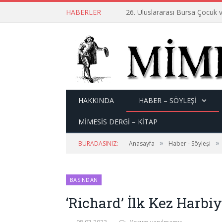
HABERLER
26. Uluslararası Bursa Çocuk v
HAKKINDA
HABER – SÖYLEŞI
MİMESİS DERGİ – KİTAP
»
»
BURADASINIZ:
Anasayfa
Haber - Söyleşi
BASINDAN
‘Richard’ İlk Kez Harbi