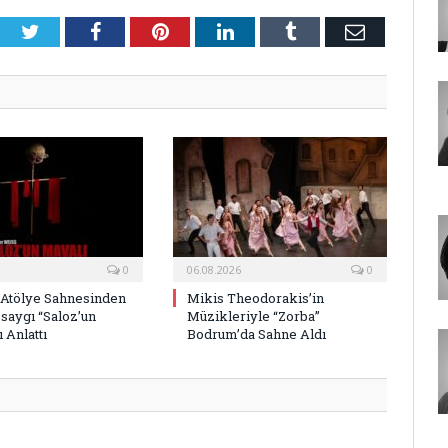
Twitter
Facebook
Pinterest
LinkedIn
Tumblr
E-
Posta
0
06.08.2026
0
 Atölye Sahnesinden
Mikis Theodorakis’in
saygı “Saloz’un
Müzikleriyle “Zorba”
 Anlattı
Bodrum’da Sahne Aldı