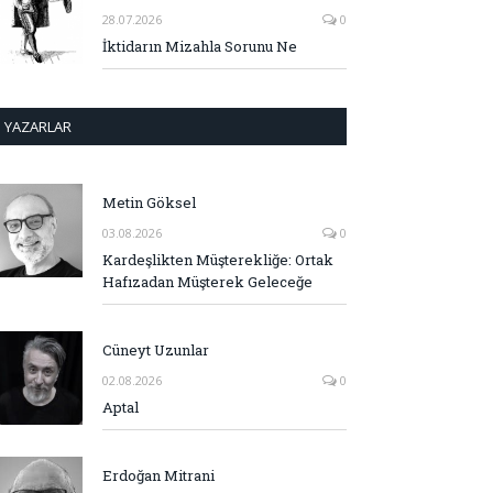
28.07.2026
0
İktidarın Mizahla Sorunu Ne
YAZARLAR
Metin Göksel
03.08.2026
0
Kardeşlikten Müşterekliğe: Ortak
Hafızadan Müşterek Geleceğe
Cüneyt Uzunlar
02.08.2026
0
Aptal
Erdoğan Mitrani