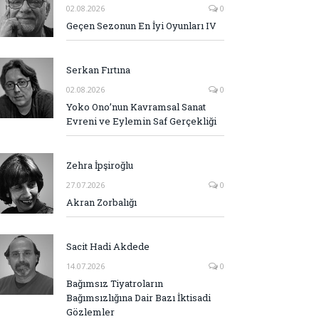
02.08.2026
0
Geçen Sezonun En İyi Oyunları IV
Serkan Fırtına
02.08.2026
0
Yoko Ono’nun Kavramsal Sanat
Evreni ve Eylemin Saf Gerçekliği
Zehra İpşiroğlu
27.07.2026
0
Akran Zorbalığı
Sacit Hadi Akdede
14.07.2026
0
Bağımsız Tiyatroların
Bağımsızlığına Dair Bazı İktisadi
Gözlemler