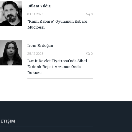
Bülent Yıldız
03.01.2026
0
“Kanlı Kabare” Oyununun Esbabı
Mucibesi
İrem Erdoğan
25.12.2025
0
İzmir Devlet Tiyatrosu’nda Sibel
Erdenk Rejisi: Arzunun Onda
Dokuzu
LETİŞİM