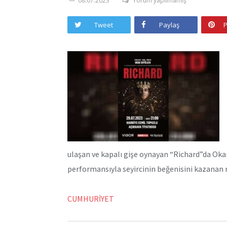
08.07.2023
Yorum yapılmamış
Tweet
Paylaş
P
ulaşan ve kapalı gişe oynayan “Richard”da Okan
performansıyla seyircinin beğenisini kazanan m
CUMHURİYET