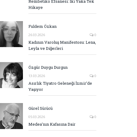
Rembetiko Efsanesi: İki Yaka Tek
Hikaye
Fuldem Özkan
26.03.2026
0
Kadının Varoluş Manifestosu: Lena,
Leyla ve Diğerleri
Özgür Duygu Durgun
13.03.2026
0
Asırlık Tiyatro Geleneği İzmir’de
Yaşıyor
Gürel Sürücü
05.03.2026
0
Medea’nın Kafasına Dair