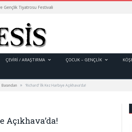
e Gençlik Tiyatrosu Festivali
ÇEVİRİ / ARAŞTIRMA
ÇOCUK – GENÇLIK
KÖŞE
»
Basından
‘Richard’ İlk Kez Harbiye Açıkhava’da!
ye Açıkhava’da!