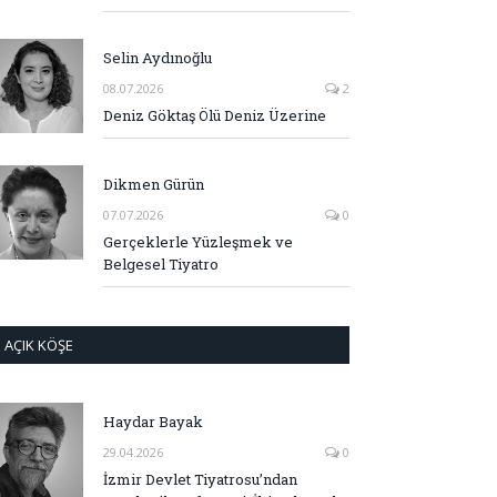
Selin Aydınoğlu
08.07.2026
2
Deniz Göktaş Ölü Deniz Üzerine
Dikmen Gürün
07.07.2026
0
Gerçeklerle Yüzleşmek ve
Belgesel Tiyatro
AÇIK KÖŞE
Haydar Bayak
29.04.2026
0
İzmir Devlet Tiyatrosu’ndan