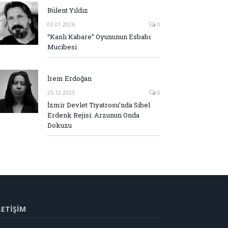
Bülent Yıldız
03.01.2026
0
“Kanlı Kabare” Oyununun Esbabı
Mucibesi
İrem Erdoğan
25.12.2025
0
İzmir Devlet Tiyatrosu’nda Sibel
Erdenk Rejisi: Arzunun Onda
Dokuzu
LETİŞİM