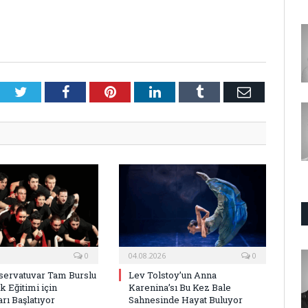
Twitter
Facebook
Pinterest
LinkedIn
Tumblr
E-
Posta
0
04.08.2026
0
ervatuvar Tam Burslu
Lev Tolstoy’un Anna
k Eğitimi için
Karenina’sı Bu Kez Bale
rı Başlatıyor
Sahnesinde Hayat Buluyor