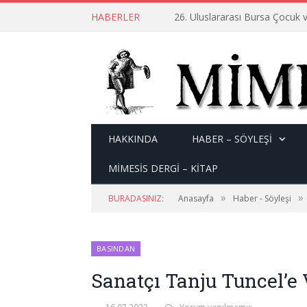
HABERLER
26. Uluslararası Bursa Çocuk v
HAKKINDA
HABER – SÖYLEŞI
MİMESİS DERGİ – KİTAP
»
»
BURADASINIZ:
Anasayfa
Haber - Söyleşi
BASINDAN
Sanatçı Tanju Tuncel’e