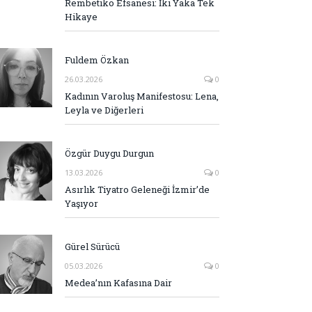
Rembetiko Efsanesi: İki Yaka Tek
Hikaye
Fuldem Özkan
26.03.2026
0
Kadının Varoluş Manifestosu: Lena,
Leyla ve Diğerleri
Özgür Duygu Durgun
13.03.2026
0
Asırlık Tiyatro Geleneği İzmir’de
Yaşıyor
Gürel Sürücü
05.03.2026
0
Medea’nın Kafasına Dair