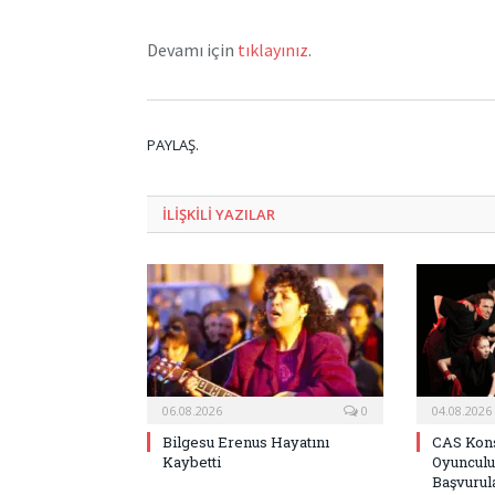
Devamı için
tıklayınız
.
PAYLAŞ.
ILIŞKILI
YAZILAR
06.08.2026
0
04.08.2026
Bilgesu Erenus Hayatını
CAS Kons
Kaybetti
Oyunculu
Başvurula