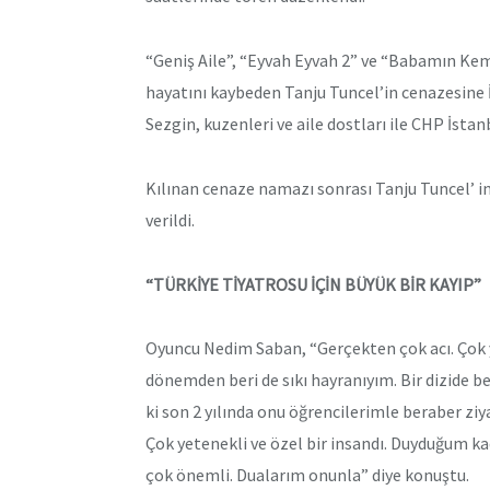
“Geniş Aile”, “Eyvah Eyvah 2” ve “Babamın Kemik
hayatını kaybeden Tanju Tuncel’in cenazesine İ
Sezgin, kuzenleri ve aile dostları ile CHP İstan
Kılınan cenaze namazı sonrası Tanju Tuncel’ i
verildi.
“TÜRKİYE TİYATROSU İÇİN BÜYÜK BİR KAYIP”
Oyuncu Nedim Saban, “Gerçekten çok acı. Çok ya
dönemden beri de sıkı hayranıyım. Bir dizide b
ki son 2 yılında onu öğrencilerimle beraber ziy
Çok yetenekli ve özel bir insandı. Duyduğum k
çok önemli. Dualarım onunla” diye konuştu.