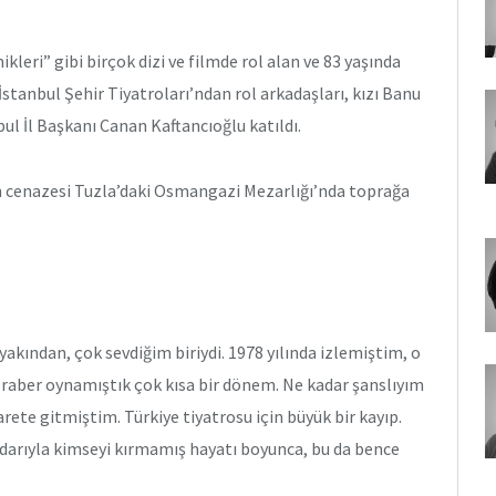
leri” gibi birçok dizi ve filmde rol alan ve 83 yaşında
stanbul Şehir Tiyatroları’ndan rol arkadaşları, kızı Banu
bul İl Başkanı Canan Kaftancıoğlu katıldı.
n cenazesi Tuzla’daki Osmangazi Mezarlığı’nda toprağa
kından, çok sevdiğim biriydi. 1978 yılında izlemiştim, o
eraber oynamıştık çok kısa bir dönem. Ne kadar şanslıyım
arete gitmiştim. Türkiye tiyatrosu için büyük bir kayıp.
adarıyla kimseyi kırmamış hayatı boyunca, bu da bence