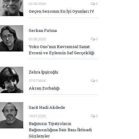
02.08.2026
0
Geçen Sezonun En İyi Oyunları IV
Serkan Fırtına
02.08.2026
0
Yoko Ono’nun Kavramsal Sanat
Evreni ve Eylemin Saf Gerçekliği
Zehra İpşiroğlu
27.07.2026
0
Akran Zorbalığı
Sacit Hadi Akdede
14.07.2026
0
Bağımsız Tiyatroların
Bağımsızlığına Dair Bazı İktisadi
Gözlemler