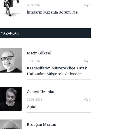
28.07.2026
0
İktidarın Mizahla Sorunu Ne
YAZARLAR
Metin Göksel
03.08.2026
0
Kardeşlikten Müşterekliğe: Ortak
Hafızadan Müşterek Geleceğe
Cüneyt Uzunlar
02.08.2026
0
Aptal
Erdoğan Mitrani