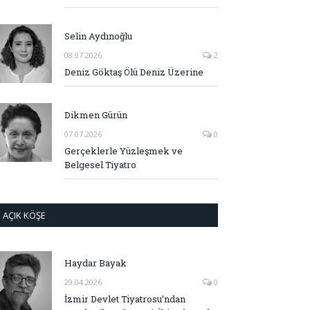
Selin Aydınoğlu
08.07.2026
2
Deniz Göktaş Ölü Deniz Üzerine
Dikmen Gürün
07.07.2026
0
Gerçeklerle Yüzleşmek ve
Belgesel Tiyatro
AÇIK KÖŞE
Haydar Bayak
29.04.2026
0
İzmir Devlet Tiyatrosu’ndan