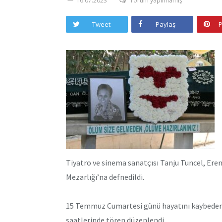
16.07.2023
Yorum yapılmamış
Tweet
Paylaş
P
Tiyatro ve sinema sanatçısı Tanju Tuncel, Er
Mezarlığı’na defnedildi.
15 Temmuz Cumartesi günü hayatını kaybeden 
saatlerinde tören düzenlendi.