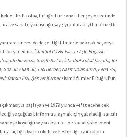
bekletilir. Bu olay, Ertuğrul’un sanatı her şeyin üzerinde
nata ve sanatçıya duyduğu saygıyı anlatan iyi bir örnektir.
yanı sıra sinemada da çektiği filmlerle pek çok başarıya
i bir yer edinir.
İstanbul’da Bir Facia-i Aşk, Boğaziçi
lesinde Bir Facia, Sözde Kızlar
,
İstanbul Sokaklarında,
Bir
 Söz Bir Allah Bir, Cici Berber, Naşit Dolandırıcı, Fena Yol,
taklı Damın Kızı, Şehvet Kurbanı
isimli filmler Ertuğrul’un
e çıkmasıyla başlayan ve 1979 yılında vefat edene dek
ediği ve çağdaş bir forma ulaşmak için çabaladığı sancılı
n, sahneye koyduğu sayısız oyunla, bir sanat yönetmeni
arla, açtığı tiyatro okulu ve keşfettiği oyuncularla