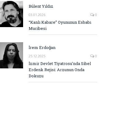
Bülent Yıldız
03.01.2026
0
“Kanlı Kabare” Oyununun Esbabı
Mucibesi
İrem Erdoğan
25.12.2025
0
İzmir Devlet Tiyatrosu’nda Sibel
Erdenk Rejisi: Arzunun Onda
Dokuzu