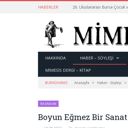
HABERLER
26. Uluslararası Bursa Çocuk v
HAKKINDA
HABER – SÖYLEŞI
MİMESİS DERGİ – KİTAP
»
»
BURADASINIZ:
Anasayfa
Haber - Söyleşi
BASINDAN
Boyun Eğmez Bir Sana