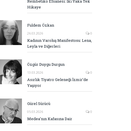
Rembetiko Efsanesi: İki Yaka Tek
Hikaye
Fuldem Özkan
26.03.2026
0
Kadının Varoluş Manifestosu: Lena,
Leyla ve Diğerleri
Özgür Duygu Durgun
13.03.2026
0
Asırlık Tiyatro Geleneği İzmir’de
Yaşıyor
Gürel Sürücü
05.03.2026
0
Medea’nın Kafasına Dair