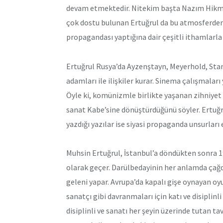
devam etmektedir. Nitekim başta Nazım Hikm
çok dostu bulunan Ertuğrul da bu atmosferden
propagandası yaptığına dair çeşitli ithamlarla 
Ertuğrul Rusya’da Ayzenştayn, Meyerhold, Stan
adamları ile ilişkiler kurar. Sinema çalışmalar
Öyle ki, komünizmle birlikte yaşanan zihniyet d
sanat Kabe’sine dönüştürdüğünü söyler. Ertuğr
yazdığı yazılar ise siyasi propaganda unsurları
Muhsin Ertuğrul, İstanbul’a döndükten sonra 
olarak geçer. Darülbedayinin her anlamda çağda
geleni yapar. Avrupa’da kapalı gişe oynayan oyun
sanatçı gibi davranmaları için katı ve disiplinl
disiplinli ve sanatı her şeyin üzerinde tutan ta