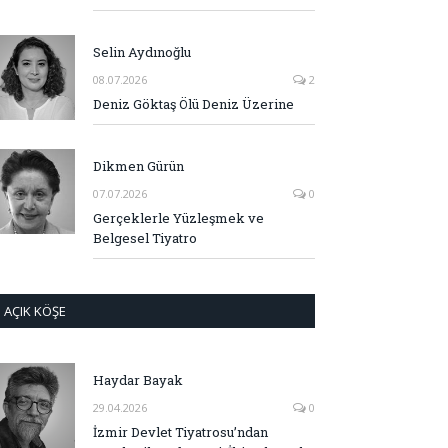
Selin Aydınoğlu
08.07.2026
2
Deniz Göktaş Ölü Deniz Üzerine
Dikmen Gürün
07.07.2026
0
Gerçeklerle Yüzleşmek ve
Belgesel Tiyatro
AÇIK KÖŞE
Haydar Bayak
29.04.2026
0
İzmir Devlet Tiyatrosu’ndan