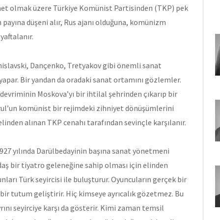
et olmak üzere Türkiye Komünist Partisinden (TKP) pek
 payına düşeni alır, Rus ajanı olduğuna, komünizm
yaftalanır.
islavski, Dançenko, Tretyakov gibi önemli sanat
ı yapar. Bir yandan da oradaki sanat ortamını gözlemler.
evriminin Moskova’yı bir ihtilal şehrinden çıkarıp bir
ul’un komünist bir rejimdeki zihniyet dönüşümlerini
 elinden alınan TKP cenahı tarafından sevinçle karşılanır.
1927 yılında Darülbedayinin başına sanat yönetmeni
ş bir tiyatro geleneğine sahip olması için elinden
ları Türk seyircisi ile buluşturur. Oyuncuların gerçek bir
i bir tutum geliştirir. Hiç kimseye ayrıcalık gözetmez. Bu
vrını seyirciye karşı da gösterir. Kimi zaman temsil