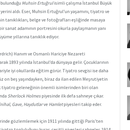
a bulunduğu
Muhsin Ertuğrul
isimli çalışma İstanbul Büyük
 yerini aldı. Eser, Muhsin Ertuğrul’un yaşamını, tiyatro ve
in tanıklıkları, belge ve fotoğrafları eşliğinde masaya
bir sanat adamının portresini okurla paylaşmanın yanı
üyüme yıllarına tanıklık ediyor.
erdrich) Hanım ve Osmanlı Hariciye Nezareti
ak 1893 yılında İstanbul’da dünyaya gelir. Çocuklarının
iyle iyi okullarda eğitim görür. Tiyatro sevgisi ise daha
üz on beş yaşındayken, biraz da ilan edilen Meşrutiyetin
 tiyatro geleneğinin önemli isimlerinden biri olan
ında
Sherlock Holmes
piyesinde ilk defa sahneye çıkar.
nihal, Gave, Haydutlar
ve
Hamlet
piyesleri takip eder.
inde gözlemlemek için 1911 yılında gittiği Paris’ten
iyatro topluluğunu kurar, çeşitli piyesleri sahneler. 1914