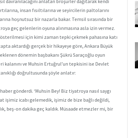
sıl davranılacağını anlatan broşürler dağıtarak kendi
ırtılarına, insan fısıltılarına ve seyircilerin paltolarını
larına hoşnutsuz bir nazarla bakar. Temsil sırasında bir
atroya geç gelenlerin oyuna alınmasına asla izin vermez.
gösterilmesi için kimi zaman tepki çekmek pahasına katı
kitapta aktardığı gerçek bir hikayeye göre, Ankara Büyük
 beklenen dönemin başbakanı Şükrü Saraçoğlu oyun
ri kalanını ve Muhsin Ertuğrul’un tepkisini ise Devlet
anıklığı doğrultusunda şöyle anlatır:
haber gönderdi. ‘Muhsin Bey! Biz tiyatroya nasıl saygı
kat işimiz icabı gelemedik, işimiz de bize bağlı değildi,
dık, beş-on dakika geç kaldık. Müsaade etmezler mi, bir