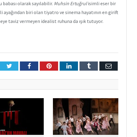
 babası olarak sayılabilir.
Muhsin Ertuğrul
isimli eser bir
ayağından biri olan tiyatro ve sinema hayatının en girift
mseye taviz vermeyen idealist ruhuna da ışık tutuyor.
Twitter
Facebook
Pinterest
LinkedIn
Tumblr
E-
Posta