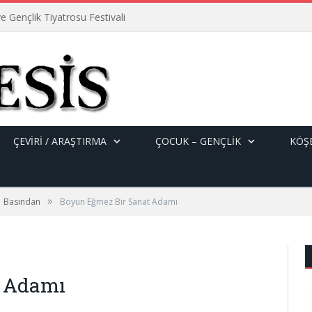
e Gençlik Tiyatrosu Festivali
ÇEVİRİ / ARAŞTIRMA
ÇOCUK – GENÇLIK
KÖŞE
»
Basından
Boyun Eğmez Bir Sanat Adamı
t Adamı