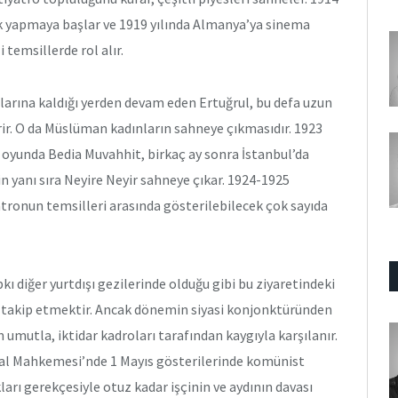
k yapmaya başlar ve 1919 yılında Almanya’ya sinema
temsillerde rol alır.
arına kaldığı yerden devam eden Ertuğrul, bu defa uzun
rir. O da Müslüman kadınların sahneye çıkmasıdır. 1923
 oyunda Bedia Muvahhit, birkaç ay sonra İstanbul’da
 yanı sıra Neyire Neyir sahneye çıkar. 1924-1925
atronun temsilleri arasında gösterilebilecek çok sayıda
kı diğer yurtdışı gezilerinde olduğu gibi bu ziyaretindeki
n takip etmektir. Ancak dönemin siyasi konjonktüründen
 umutla, iktidar kadroları tarafından kaygıyla karşılanır.
iklal Mahkemesi’nde 1 Mayıs gösterilerinde komünist
ları gerekçesiyle otuz kadar işçinin ve aydının davası