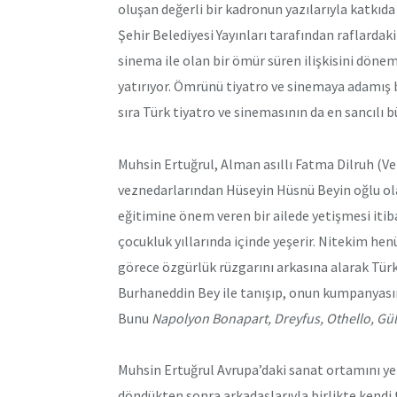
oluşan değerli bir kadronun yazılarıyla katkıd
Şehir Belediyesi Yayınları tarafından raflardaki
sinema ile olan bir ömür süren ilişkisini dönem
yatırıyor. Ömrünü tiyatro ve sinemaya adamış 
sıra Türk tiyatro ve sinemasının da en sancılı b
Muhsin Ertuğrul, Alman asıllı Fatma Dilruh (V
veznedarlarından Hüseyin Hüsnü Beyin oğlu olar
eğitimine önem veren bir ailede yetişmesi itibar
çocukluk yıllarında içinde yeşerir. Nitekim hen
görece özgürlük rüzgarını arkasına alarak Türk
Burhaneddin Bey ile tanışıp, onun kumpanyas
Bunu
Napolyon Bonapart, Dreyfus, Othello, Gül
Muhsin Ertuğrul Avrupa’daki sanat ortamını yer
döndükten sonra arkadaşlarıyla birlikte kendi t