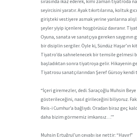
sırasında ikaz ederek, kimi zaman tiyatroda na
seyircisini yaratır. Ayak tıkırtılarına, koltuk gıc
girişteki vestiyere asmak yerine yanlarına alış
şeyler yiyip içenlere hoşgörüsüz davranır. Tiy
Oyuna, sanata ve sanatçıya gereken saygının 
bir disiplin sergiler. Öyle ki, Sündüz Haşar’ın 
Tiyatro’da sahnelenecek bir temsile gelmesi
başladıktan sonra tiyatroya gelir. Hikayenin ge
Tiyatrosu sanatçılarından Şeref Gürsoy kendi t
“İçeri giremezler, dedi. Saraçoğlu Muhsin Beye 
gösterileceğini, nasıl girileceğini biliyoruz. Fa
Reis-i Cumhur’a bağlıydı. Oradan biraz geç kal
daha bizim görmemiz imkansız…’”
Muhsin Ertuğrul’un cevabı ise nettir: “Hayır!”