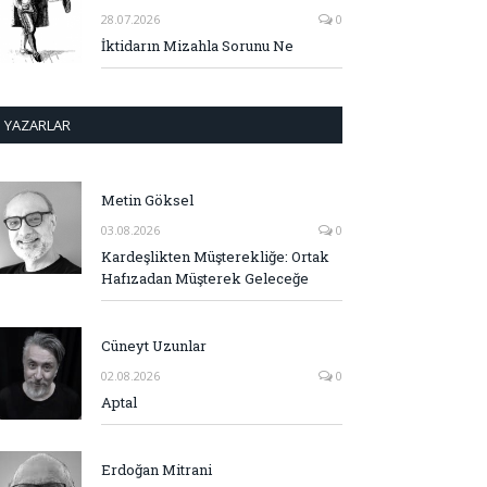
28.07.2026
0
İktidarın Mizahla Sorunu Ne
YAZARLAR
Metin Göksel
03.08.2026
0
Kardeşlikten Müşterekliğe: Ortak
Hafızadan Müşterek Geleceğe
Cüneyt Uzunlar
02.08.2026
0
Aptal
Erdoğan Mitrani