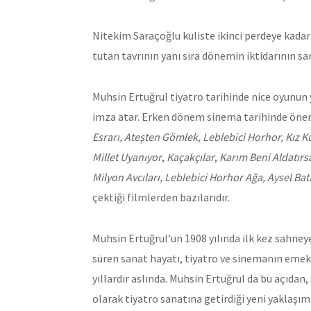
Nitekim Saraçoğlu kuliste ikinci perdeye kadar 
tutan tavrının yanı sıra dönemin iktidarının sa
Muhsin Ertuğrul tiyatro tarihinde nice oyunun 
imza atar. Erken dönem sinema tarihinde öneml
Esrarı, Ateşten Gömlek, Leblebici Horhor, Kız Ku
Millet Uyanıyor
,
Kaçakçılar
,
Karım Beni Aldatırsa,
Milyon Avcıları, Leblebici Horhor Ağa, Aysel Ba
çektiği filmlerden bazılarıdır.
Muhsin Ertuğrul’un 1908 yılında ilk kez sahney
süren sanat hayatı, tiyatro ve sinemanın emekl
yıllardır aslında. Muhsin Ertuğrul da bu açıda
olarak tiyatro sanatına getirdiği yeni yaklaşıml