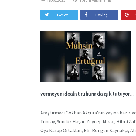
19.08.2023
Yorum yapılmamış
Tweet
Paylaş
P
vermeyen idealist ruhuna da ışık tutuyor…
Araştırmacı Gökhan Akçura’nın yayına hazırladığ
Tuncay, Sündüz Haşar, Zeynep Miraç, Hilmi Zaf
Oya Kasap Ortaklan, Elif Rongen Kaynakçı, Al