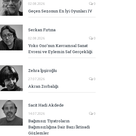
02.08.2026
0
Geçen Sezonun En İyi Oyunları IV
Serkan Fırtına
02.08.2026
0
Yoko Ono’nun Kavramsal Sanat
Evreni ve Eylemin Saf Gerçekliği
Zehra İpşiroğlu
27.07.2026
0
Akran Zorbalığı
Sacit Hadi Akdede
14.07.2026
0
Bağımsız Tiyatroların
Bağımsızlığına Dair Bazı İktisadi
Gözlemler