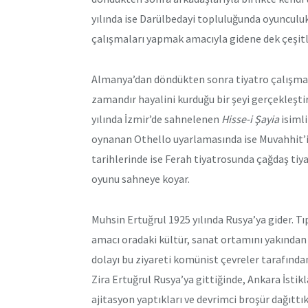
yılında ise Darülbedayi topluluğunda oyunculu
çalışmaları yapmak amacıyla gidene dek çeşitli 
Almanya’dan döndükten sonra tiyatro çalışmal
zamandır hayalini kurduğu bir şeyi gerçekleşti
yılında İzmir’de sahnelenen
Hisse-i Şayia
isimli
oynanan Othello uyarlamasında ise Muvahhit’in
tarihlerinde ise Ferah tiyatrosunda çağdaş tiy
oyunu sahneye koyar.
Muhsin Ertuğrul 1925 yılında Rusya’ya gider. Tıp
amacı oradaki kültür, sanat ortamını yakında
dolayı bu ziyareti komünist çevreler tarafından
Zira Ertuğrul Rusya’ya gittiğinde, Ankara İst
ajitasyon yaptıkları ve devrimci broşür dağıttık