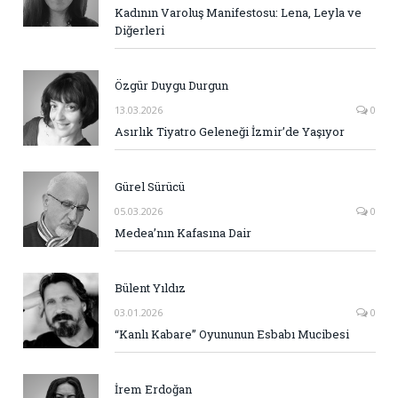
Kadının Varoluş Manifestosu: Lena, Leyla ve
Diğerleri
Özgür Duygu Durgun
13.03.2026
0
Asırlık Tiyatro Geleneği İzmir’de Yaşıyor
Gürel Sürücü
05.03.2026
0
Medea’nın Kafasına Dair
Bülent Yıldız
03.01.2026
0
“Kanlı Kabare” Oyununun Esbabı Mucibesi
İrem Erdoğan