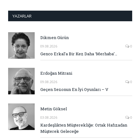
YAZARLAR
Dikmen Gürün
09.08.2026
0
Genco Erkal’a Bir Kez Daha ‘Merhaba’…
Erdoğan Mitrani
09.08.2026
0
Geçen Sezonun En İyi Oyunları – V
Metin Göksel
03.08.2026
0
Kardeşlikten Müşterekliğe: Ortak Hafızadan
Müşterek Geleceğe