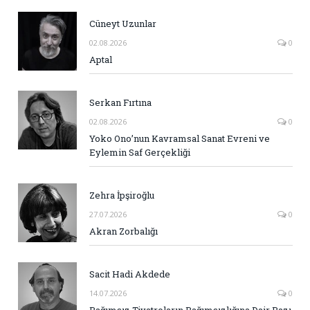
Cüneyt Uzunlar
02.08.2026
0
Aptal
Serkan Fırtına
02.08.2026
0
Yoko Ono’nun Kavramsal Sanat Evreni ve
Eylemin Saf Gerçekliği
Zehra İpşiroğlu
27.07.2026
0
Akran Zorbalığı
Sacit Hadi Akdede
14.07.2026
0
Bağımsız Tiyatroların Bağımsızlığına Dair Bazı