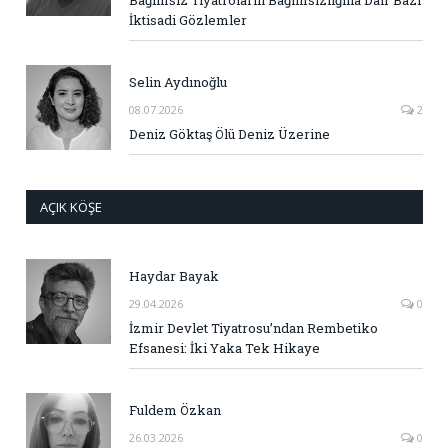
İktisadi Gözlemler
Selin Aydınoğlu
08.07.2026
2
Deniz Göktaş Ölü Deniz Üzerine
AÇIK KÖŞE
Haydar Bayak
29.04.2026
0
İzmir Devlet Tiyatrosu’ndan Rembetiko
Efsanesi: İki Yaka Tek Hikaye
Fuldem Özkan
26.03.2026
0