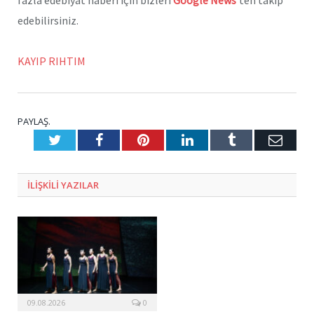
edebilirsiniz.
KAYIP RIHTIM
PAYLAŞ.
Twitter
Facebook
Pinterest
LinkedIn
Tumblr
E-
Posta
ILIŞKILI
YAZILAR
09.08.2026
0