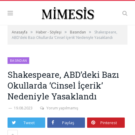
»
»
»
Anasayfa
Haber - Söyleşi
Basından
Shakespeare,
ABD’deki Bazı Okullarda ‘Cinsel İçerik’ Nedeniyle Yasaklandı
BASINDAN
Shakespeare, ABD’deki Bazı
Okullarda ‘Cinsel İçerik’
Nedeniyle Yasaklandı
19.08.2023
Yorum yapılmamış
Tweet
Paylaş
Pinterest
+