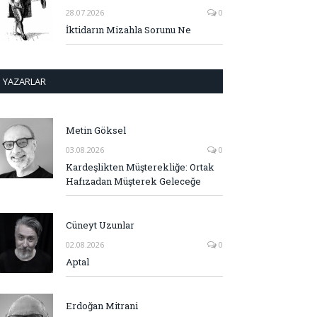
28.07.2026
0
İktidarın Mizahla Sorunu Ne
YAZARLAR
Metin Göksel
03.08.2026
0
Kardeşlikten Müşterekliğe: Ortak
Hafızadan Müşterek Geleceğe
Cüneyt Uzunlar
02.08.2026
0
Aptal
Erdoğan Mitrani