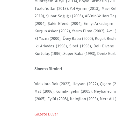
Muhteşem Yüzyıl (2014), Böyle Bitmesin (2013
Tozlu Yollar (2013), Yol Ayrımı (2013), Mavi Ke
2010), Şubat Soğuğu (2006), AB’nin Yolları 
(2004), Şakir Efendi (2004), En İyi Arkadaşım 
Kurşun Asker (2002), Yarım Elma (2002), Avcı (
El Yazısı (2000), Üvey Baba (2000), Küçük Bes
İki Arkadaş (1998), Sibel (1998), Deli Divan
Kurtuluş (1996), Süper Baba (1993), Deniz Gurbe
Sinema filmleri
Yıldızlara Bak (2022), Hayvan (2022), Çiçero
Mat (2006), Komik-i Şehir (2005), Meyhanecinin
(2005), Eylül (2005), Keloğlan (2003), Mert Ali (
Gazete Duvar