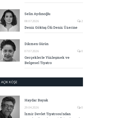
Selin Aydınoğlu
08.07.2026
2
Deniz Göktaş Ölü Deniz Üzerine
Dikmen Gürün
07.07.2026
0
Gerçeklerle Yüzleşmek ve
Belgesel Tiyatro
AÇIK KÖŞE
Haydar Bayak
29.04.2026
0
İzmir Devlet Tiyatrosu’ndan