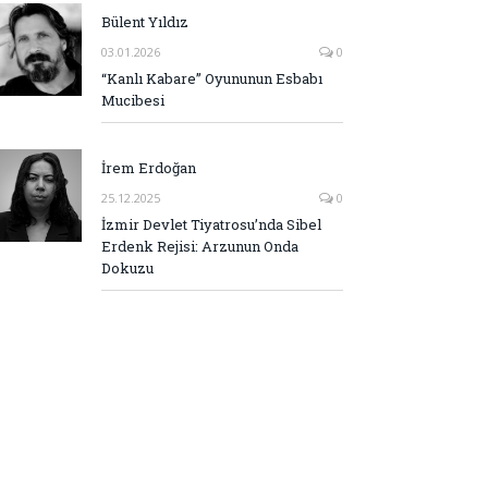
Bülent Yıldız
03.01.2026
0
“Kanlı Kabare” Oyununun Esbabı
Mucibesi
İrem Erdoğan
25.12.2025
0
İzmir Devlet Tiyatrosu’nda Sibel
Erdenk Rejisi: Arzunun Onda
Dokuzu