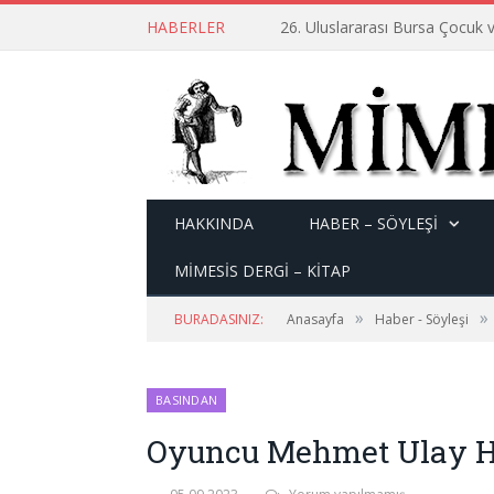
HABERLER
26. Uluslararası Bursa Çocuk v
HAKKINDA
HABER – SÖYLEŞI
MİMESİS DERGİ – KİTAP
»
»
BURADASINIZ:
Anasayfa
Haber - Söyleşi
BASINDAN
Oyuncu Mehmet Ulay Ha