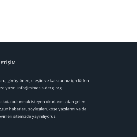
LETİŞİM
ru, görüş, öneri, eleştiri ve katkılarınız için lütfen
ize yazın:
info@mimesis-dergi.org
atkıda bulunmak isteyen okurlarımızdan gelen
zgün haberleri, söyleşileri, köşe yazılarını ya da
evirileri sitemizde yayımlıyoruz.