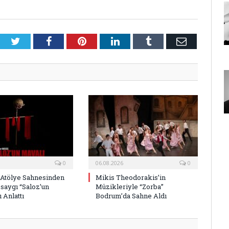
Twitter
Facebook
Pinterest
LinkedIn
Tumblr
E-
Posta
0
06.08.2026
0
 Atölye Sahnesinden
Mikis Theodorakis’in
saygı “Saloz’un
Müzikleriyle “Zorba”
 Anlattı
Bodrum’da Sahne Aldı