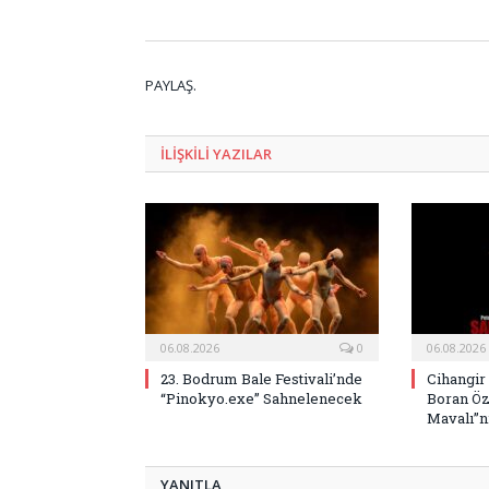
PAYLAŞ.
ILIŞKILI
YAZILAR
06.08.2026
0
06.08.2026
23. Bodrum Bale Festivali’nde
Cihangir
“Pinokyo.exe” Sahnelenecek
Boran Öz
Mavalı”nı
YANITLA