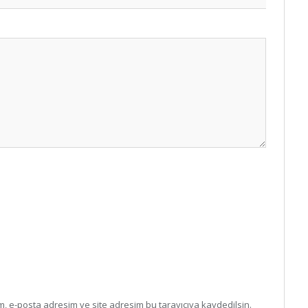
, e-posta adresim ve site adresim bu tarayıcıya kaydedilsin.