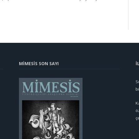
MİMESİS SON SAYI
İ
So
b
K
ö
ç