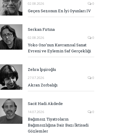
02.08.2026
0
Geçen Sezonun En İyi Oyunları IV
Serkan Fırtına
02.08.2026
0
Yoko Ono’nun Kavramsal Sanat
Evreni ve Eylemin Saf Gerçekliği
Zehra İpşiroğlu
27.07.2026
0
Akran Zorbalığı
Sacit Hadi Akdede
14.07.2026
0
Bağımsız Tiyatroların
Bağımsızlığına Dair Bazı İktisadi
Gözlemler