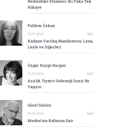
Rembetiko Efsanesi: İki Yaka Tek
Hikaye
Fuldem Özkan
26.03.2026
0
Kadının Varoluş Manifestosu: Lena,
Leyla ve Diğerleri
Özgür Duygu Durgun
13.03.2026
0
Asırlık Tiyatro Geleneği İzmir’de
Yaşıyor
Gürel Sürücü
05.03.2026
0
Medea’nın Kafasına Dair