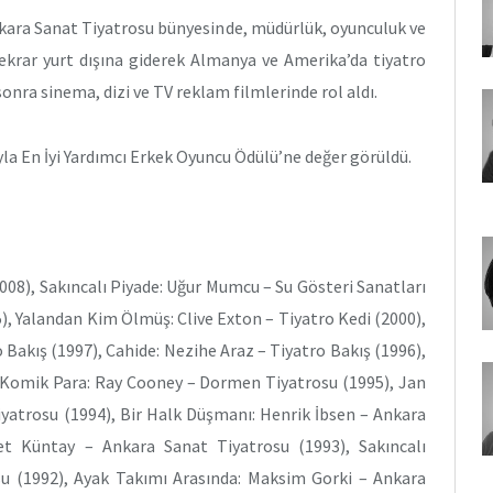
nkara Sanat Tiyatrosu bünyesinde, müdürlük, oyunculuk ve
tekrar yurt dışına giderek Almanya ve Amerika’da tiyatro
nra sinema, dizi ve TV reklam filmlerinde rol aldı.
la En İyi Yardımcı Erkek Oyuncu Ödülü’ne değer görüldü.
2008), Sakıncalı Piyade: Uğur Mumcu – Su Gösteri Sanatları
), Yalandan Kim Ölmüş: Clive Exton – Tiyatro Kedi (2000),
akış (1997), Cahide: Nezihe Araz – Tiyatro Bakış (1996),
), Komik Para: Ray Cooney – Dormen Tiyatrosu (1995), Jan
iyatrosu (1994), Bir Halk Düşmanı: Henrik İbsen – Ankara
et Küntay – Ankara Sanat Tiyatrosu (1993), Sakıncalı
u (1992), Ayak Takımı Arasında: Maksim Gorki – Ankara