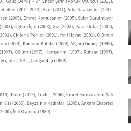
), Galip Derviş – Dr. Ender Şirin (Konuk Oyuncu) (2013),
lebekler (2011-2012), Ezel (2011), Arka Sıradakiler (2007-
Taştan (2005), Emret Komutanım (2005), Sular Durulmuyor
(2003), Oğlum İçin (2003), Giz (2003), Para=Dolar (2002),
2001), Cinlerle Periler (2001), Yeni Hayat (2001), Ölümün
leme (1999), Kadınlar Kulübü (1999), Akşam Güneşi (1999),
e (1997), Gülüm (1997), Hemşerim (1997), Ruhsar (1997),
tçileri (1991), Can Şenliği (1989).
 (2019), Daire (2013), Tövbe (2006), Emret Komutanım Şah
 Kızı (2005), Beyza’nın Kadınları (2005), Ankara Ekspresi
2000), İkili Oyunlar (1989).