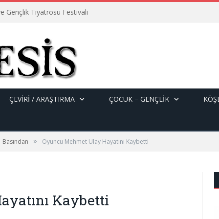
e Gençlik Tiyatrosu Festivali
ÇEVİRİ / ARAŞTIRMA
ÇOCUK – GENÇLIK
KÖŞE
»
Basından
Oyuncu Mehmet Ulay Hayatını Kaybetti
yatını Kaybetti