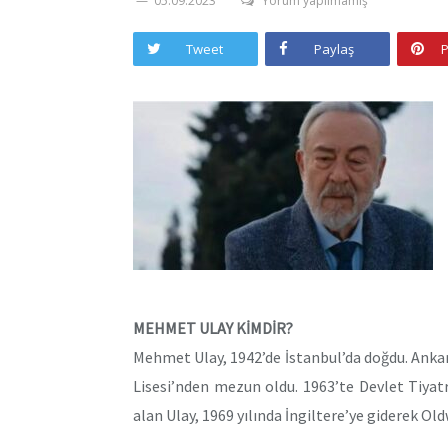
05.09.2023
Yorum yapılmamış
Tweet
Paylaş
P
MEHMET ULAY KİMDİR?
Mehmet Ulay, 1942’de İstanbul’da doğdu. Ankara
Lisesi’nden mezun oldu. 1963’te Devlet Tiyatr
alan Ulay, 1969 yılında İngiltere’ye giderek Ol