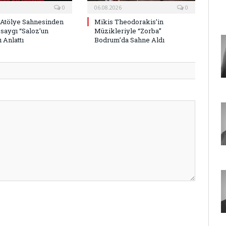
0
06.08.2026
0
 Atölye Sahnesinden
Mikis Theodorakis’in
saygı “Saloz’un
Müzikleriyle “Zorba”
 Anlattı
Bodrum’da Sahne Aldı