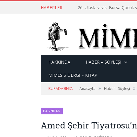
HABERLER
26. Uluslararası Bursa Çocuk v
HAKKINDA
HABER – SÖYLEŞI
MİMESİS DERGİ – KİTAP
»
»
BURADASINIZ:
Anasayfa
Haber - Söyleşi
BASINDAN
Amed Şehir Tiyatrosu’