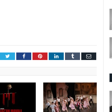
Twitter
Facebook
Pinterest
LinkedIn
Tumblr
E-
Posta