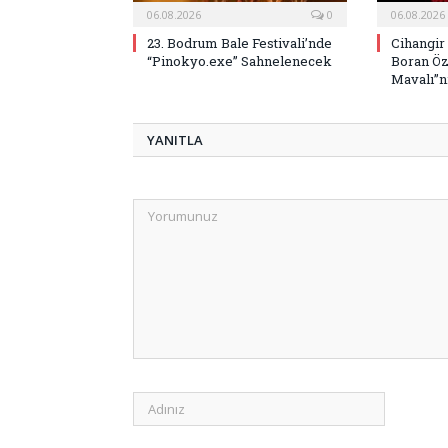
06.08.2026
0
06.08.2026
23. Bodrum Bale Festivali’nde
Cihangir
“Pinokyo.exe” Sahnelenecek
Boran Öz
Mavalı”nı
YANITLA