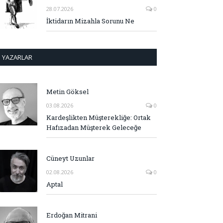
28.07.2026
0
İktidarın Mizahla Sorunu Ne
YAZARLAR
Metin Göksel
03.08.2026
0
Kardeşlikten Müşterekliğe: Ortak
Hafızadan Müşterek Geleceğe
Cüneyt Uzunlar
02.08.2026
0
Aptal
Erdoğan Mitrani