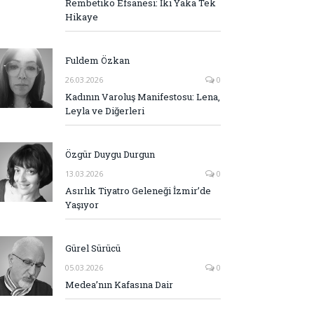
Rembetiko Efsanesi: İki Yaka Tek
Hikaye
Fuldem Özkan
26.03.2026
0
Kadının Varoluş Manifestosu: Lena,
Leyla ve Diğerleri
Özgür Duygu Durgun
13.03.2026
0
Asırlık Tiyatro Geleneği İzmir’de
Yaşıyor
Gürel Sürücü
05.03.2026
0
Medea’nın Kafasına Dair