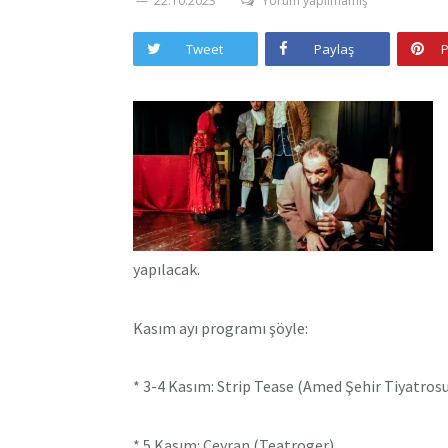
22.10.2023
Yorum yapılmamış
Tweet
Paylaş
P
yapılacak.
Kasım ayı programı şöyle:
* 3-4 Kasım: Strip Tease (Amed Şehir Tiyatros
* 5 Kasım: Ceyran (Teatroger)