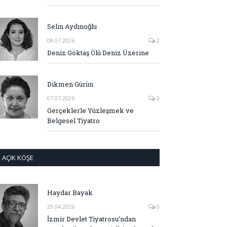
Selin Aydınoğlu
08.07.2026
2
Deniz Göktaş Ölü Deniz Üzerine
Dikmen Gürün
07.07.2026
0
Gerçeklerle Yüzleşmek ve
Belgesel Tiyatro
AÇIK KÖŞE
Haydar Bayak
29.04.2026
0
İzmir Devlet Tiyatrosu’ndan