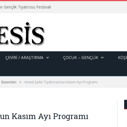
e Gençlik Tiyatrosu Festivali
ÇEVİRİ / ARAŞTIRMA
ÇOCUK – GENÇLIK
KÖŞE
»
Basından
Amed Şehir Tiyatrosu’nun Kasım Ayı Programı
nun Kasım Ayı Programı