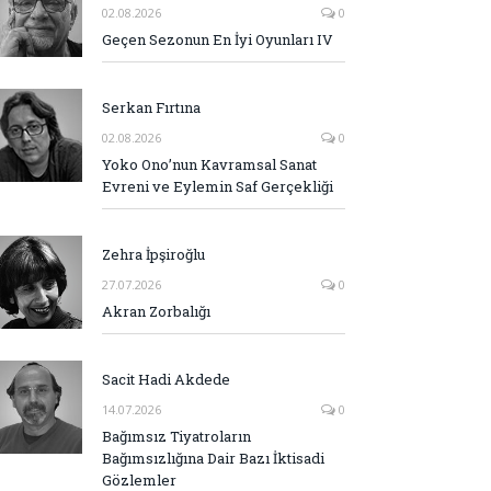
02.08.2026
0
Geçen Sezonun En İyi Oyunları IV
Serkan Fırtına
02.08.2026
0
Yoko Ono’nun Kavramsal Sanat
Evreni ve Eylemin Saf Gerçekliği
Zehra İpşiroğlu
27.07.2026
0
Akran Zorbalığı
Sacit Hadi Akdede
14.07.2026
0
Bağımsız Tiyatroların
Bağımsızlığına Dair Bazı İktisadi
Gözlemler