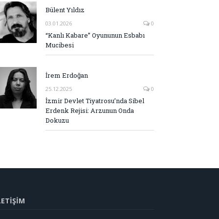
Bülent Yıldız
03.01.2026
0
“Kanlı Kabare” Oyununun Esbabı
Mucibesi
İrem Erdoğan
25.12.2025
0
İzmir Devlet Tiyatrosu’nda Sibel
Erdenk Rejisi: Arzunun Onda
Dokuzu
LETİŞİM