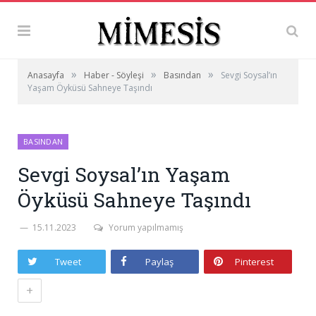
»
»
»
Anasayfa
Haber - Söyleşi
Basından
Sevgi Soysal’ın
Yaşam Öyküsü Sahneye Taşındı
BASINDAN
Sevgi Soysal’ın Yaşam
Öyküsü Sahneye Taşındı
15.11.2023
Yorum yapılmamış
Tweet
Paylaş
Pinterest
+