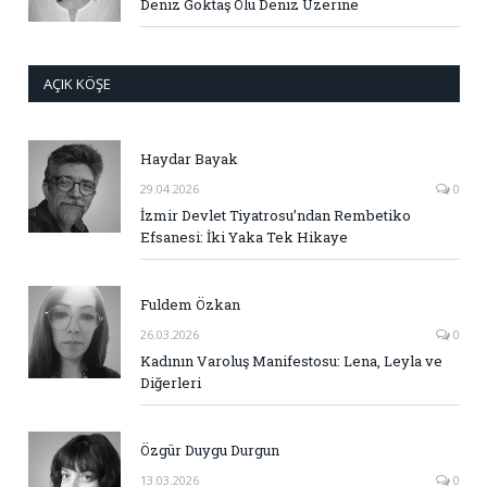
Deniz Göktaş Ölü Deniz Üzerine
AÇIK KÖŞE
Haydar Bayak
29.04.2026
0
İzmir Devlet Tiyatrosu’ndan Rembetiko
Efsanesi: İki Yaka Tek Hikaye
Fuldem Özkan
26.03.2026
0
Kadının Varoluş Manifestosu: Lena, Leyla ve
Diğerleri
Özgür Duygu Durgun
13.03.2026
0