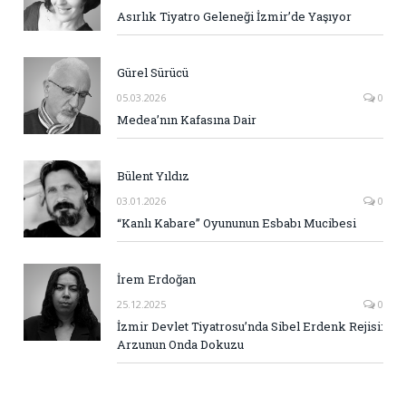
Asırlık Tiyatro Geleneği İzmir’de Yaşıyor
Gürel Sürücü
05.03.2026
0
Medea’nın Kafasına Dair
Bülent Yıldız
03.01.2026
0
“Kanlı Kabare” Oyununun Esbabı Mucibesi
İrem Erdoğan
25.12.2025
0
İzmir Devlet Tiyatrosu’nda Sibel Erdenk Rejisi:
Arzunun Onda Dokuzu