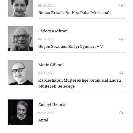
09.08.2026
0
Genco Erkal’a Bir Kez Daha ‘Merhaba’…
Erdoğan Mitrani
09.08.2026
0
Geçen Sezonun En İyi Oyunları – V
Metin Göksel
03.08.2026
0
Kardeşlikten Müşterekliğe: Ortak Hafızadan
Müşterek Geleceğe
Cüneyt Uzunlar
02.08.2026
0
Aptal