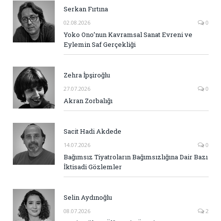
Serkan Fırtına
02.08.2026
0
Yoko Ono’nun Kavramsal Sanat Evreni ve
Eylemin Saf Gerçekliği
Zehra İpşiroğlu
27.07.2026
0
Akran Zorbalığı
Sacit Hadi Akdede
14.07.2026
0
Bağımsız Tiyatroların Bağımsızlığına Dair Bazı
İktisadi Gözlemler
Selin Aydınoğlu
08.07.2026
2