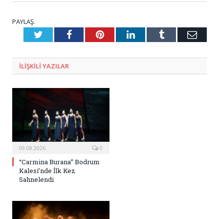
PAYLAŞ.
Twitter
Facebook
Pinterest
LinkedIn
Tumblr
E-
Posta
ILIŞKILI
YAZILAR
09.08.2026
0
“Carmina Burana” Bodrum
Kalesi’nde İlk Kez
Sahnelendi