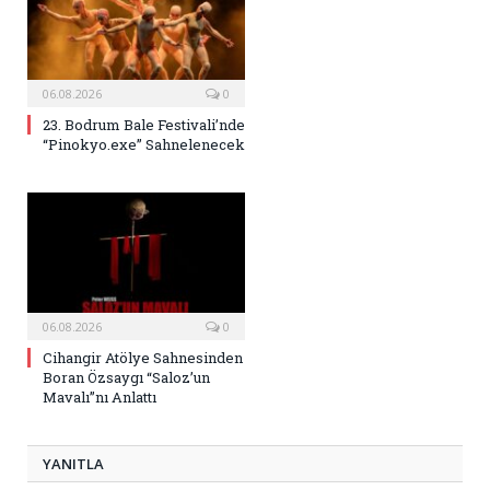
06.08.2026
0
23. Bodrum Bale Festivali’nde
“Pinokyo.exe” Sahnelenecek
06.08.2026
0
Cihangir Atölye Sahnesinden
Boran Özsaygı “Saloz’un
Mavalı”nı Anlattı
YANITLA