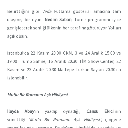
Belirttiğim gibi
Veda
kutlama gösterisi amacına tam
ulaşmış bir oyun.
Nedim Saban
, turne programını iyice
genişleterek şenliği ülkenin her tarafına götürüyor. Yolları
açık olsun.
İstanbul’da 22 Kasım 20.30 CKM, 3 ve 24 Aralık 15.00 ve
19.00 Trump Sahne, 16 Aralık 20.30 TİM Show Center, 22
Kasım ve 23 Aralık 20.30 Maltepe Türkan Saylan 20.30’da
izlenebilir.
Mutlu Bir Romanın Aşk Hikâyesi
İlayda Abay
’ın yazdıp oynadığı,
Cansu Ekici
’nin
yönettiği
‘Mutlu Bir Romanın Aşk Hikâyesi’
, çingene
mahallesinde yaşayan Sevda’nın kimliğiyle yaşadığı ve