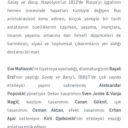
Savaş ve Barış
,
Napolyon’un 1812’de Rusya’yı işgalinin
hemen öncesinde hayatları tümüyle değişen Rus
aristokrasisini konu edinen, birçok yönüyle bir tarih
anlatısının özelliklerini taşırken, yaşama, inançlara,
insanın yaşama amacına dair felsefi düşünceleri de
barındıran, siyasi ve toplumsal çıkarımların yer aldığı
destansı bir eser.
Eva Mahkovic
’in tiyatroya uyarladığı, dramaturgisini
Başak
Erzi
’nin yaptığı
Savaş ve Barış’
ı, İBBŞT’de çok sayıda
etkileyici yapım sahnelemiş
Aleksandar
Popovski
yönetiyor. Dekor tasarımını
Sven Jonke & Vanja
Magić
, kostüm tasarımını
Canan Göknil
, ışık
tasarımını
Osman Aktan
, efekt tasarımını
Erhan
Aşar
üstleniyor.
Kiril Djaikovski
’nin etkileyici müziği
anlatıya eşlik ediyor.