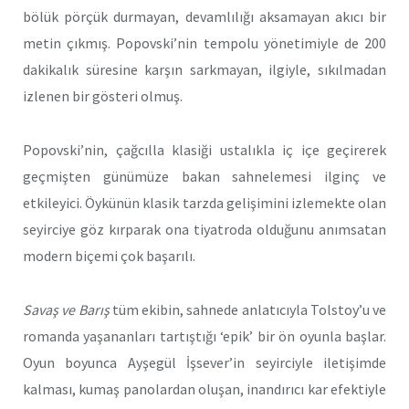
bölük pörçük durmayan, devamlılığı aksamayan akıcı bir
metin çıkmış. Popovski’nin tempolu yönetimiyle de 200
dakikalık süresine karşın sarkmayan, ilgiyle, sıkılmadan
izlenen bir gösteri olmuş.
Popovski’nin, çağcılla klasiği ustalıkla iç içe geçirerek
geçmişten günümüze bakan sahnelemesi ilginç ve
etkileyici. Öykünün klasik tarzda gelişimini izlemekte olan
seyirciye göz kırparak ona tiyatroda olduğunu anımsatan
modern biçemi çok başarılı.
Savaş ve Barış
tüm ekibin, sahnede anlatıcıyla Tolstoy’u ve
romanda yaşananları tartıştığı ‘epik’ bir ön oyunla başlar.
Oyun boyunca Ayşegül İşsever’in seyirciyle iletişimde
kalması, kumaş panolardan oluşan, inandırıcı kar efektiyle