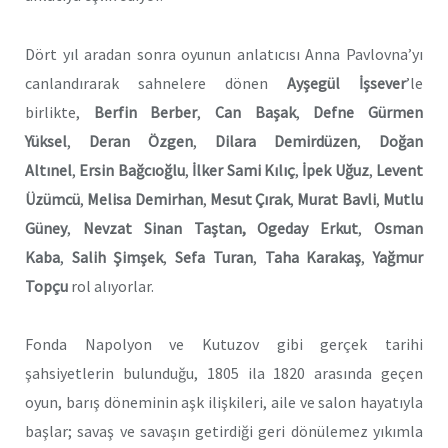
Dört yıl aradan sonra oyunun anlatıcısı Anna Pavlovna’yı
canlandırarak sahnelere dönen
Ayşegül İşsever
’le
birlikte,
Berfin Berber
,
Can Başak
,
Defne Gürmen
Yüksel
,
Deran Özgen
,
Dilara Demirdüzen
,
Doğan
Altınel
,
Ersin Bağcıoğlu
,
İlker Sami Kılıç
,
İpek Uğuz
,
Levent
Üzümcü
,
Melisa Demirhan
,
Mesut Çırak
,
Murat Bavli
,
Mutlu
Güney
,
Nevzat Sinan Taştan, Ogeday Erkut
,
Osman
Kaba
,
Salih Şimşek
,
Sefa Turan
,
Taha Karakaş
,
Yağmur
Topçu
rol alıyorlar.
Fonda Napolyon ve Kutuzov
gibi gerçek tarihi
şahsiyetlerin bulunduğu, 1805 ila 1820 arasında geçen
oyun, barış döneminin aşk ilişkileri, aile ve salon hayatıyla
başlar; savaş ve savaşın getirdiği geri dönülemez yıkımla