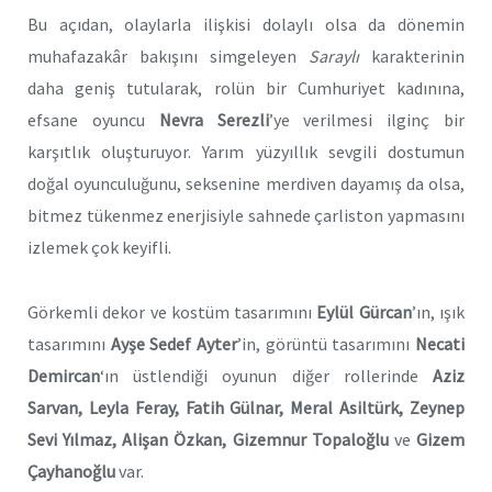
Bu açıdan, olaylarla ilişkisi dolaylı olsa da dönemin
muhafazakâr bakışını simgeleyen
Saraylı
karakterinin
daha geniş tutularak, rolün bir Cumhuriyet kadınına,
efsane oyuncu
Nevra Serezli
’ye verilmesi ilginç bir
karşıtlık oluşturuyor. Yarım yüzyıllık sevgili dostumun
doğal oyunculuğunu, seksenine merdiven dayamış da olsa,
bitmez tükenmez enerjisiyle sahnede çarliston yapmasını
izlemek çok keyifli.
Görkemli dekor ve kostüm tasarımını
Eylül Gürcan
’ın, ışık
tasarımını
Ayşe Sedef Ayter
’in, görüntü tasarımını
Necati
Demircan
‘ın üstlendiği oyunun diğer rollerinde
Aziz
Sarvan, Leyla Feray, Fatih Gülnar, Meral Asiltürk, Zeynep
Sevi Yılmaz, Alişan Özkan, Gizemnur Topaloğlu
ve
Gizem
Çayhanoğlu
var.