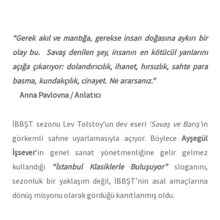
“Gerek akıl ve mantığa, gerekse insan doğasına aykırı bir
olay bu. Savaş denilen şey, insanın en kötücül yanlarını
açığa çıkarıyor: dolandırıcılık, ihanet, hırsızlık, sahte para
basma, kundakçılık, cinayet. Ne ararsanız.”
Anna Pavlovna / Anlatıcı
İBBŞT sezonu Lev Tolstoy’un dev eseri
‘Savaş ve Barış’
ın
görkemli sahne uyarlamasıyla açıyor. Böylece
Ayşegül
İşsever
’in genel sanat yönetmenliğine gelir gelmez
kullandığı
“İstanbul Klasiklerle Buluşuyor”
sloganını,
sezonluk bir yaklaşım değil, İBBŞT’nin
asal amaçlarına
dönüş misyonu olarak gördüğü kanıtlanmış oldu.