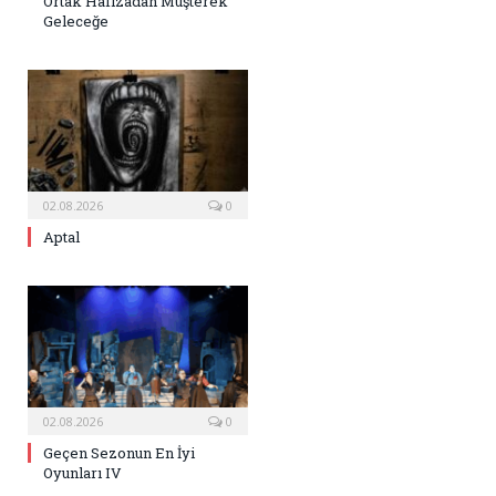
Ortak Hafızadan Müşterek
Geleceğe
02.08.2026
0
Aptal
02.08.2026
0
Geçen Sezonun En İyi
Oyunları IV