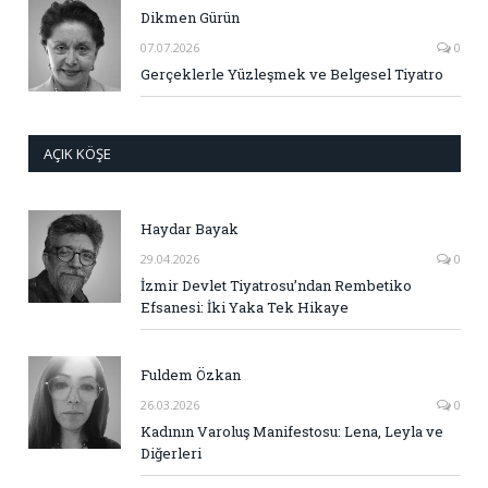
Dikmen Gürün
07.07.2026
0
Gerçeklerle Yüzleşmek ve Belgesel Tiyatro
AÇIK KÖŞE
Haydar Bayak
29.04.2026
0
İzmir Devlet Tiyatrosu’ndan Rembetiko
Efsanesi: İki Yaka Tek Hikaye
Fuldem Özkan
26.03.2026
0
Kadının Varoluş Manifestosu: Lena, Leyla ve
Diğerleri