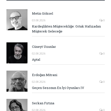
Metin Göksel
03.08.2026
0
Kardeşlikten Müşterekliğe: Ortak Hafızadan
Müşterek Geleceğe
Cüneyt Uzunlar
02.08.2026
0
Aptal
Erdoğan Mitrani
02.08.2026
0
Geçen Sezonun En İyi Oyunları IV
Serkan Fırtına
02.08.2026
0