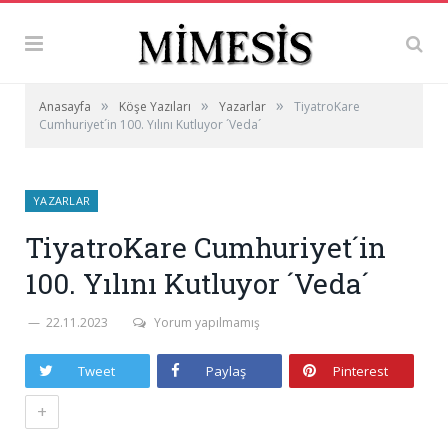
»
»
»
Anasayfa
Köşe Yazıları
Yazarlar
TiyatroKare
Cumhuriyet´in 100. Yılını Kutluyor ´Veda´
YAZARLAR
TiyatroKare Cumhuriyet´in
100. Yılını Kutluyor ´Veda´
22.11.2023
Yorum yapılmamış
Tweet
Paylaş
Pinterest
+