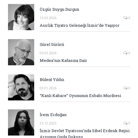
Özgür Duygu Durgun
13.03.2026
0
Asırlık Tiyatro Geleneği İzmir’de Yaşıyor
Gürel Sürücü
05.03.2026
0
Medea’nın Kafasına Dair
Bülent Yıldız
03.01.2026
0
“Kanlı Kabare” Oyununun Esbabı Mucibesi
İrem Erdoğan
25.12.2025
0
İzmir Devlet Tiyatrosu’nda Sibel Erdenk Rejisi:
Arzunun Onda Dokuzu