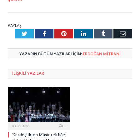
PAYLAŞ.
Twitter
Facebook
Pinterest
LinkedIn
Tumblr
E-
Posta
YAZARIN BÜTÜN YAZILARI IÇIN:
ERDOĞAN MITRANI
ILIŞKILI
YAZILAR
03.08.2026
0
Kardeşlikten Müşterekliğe: