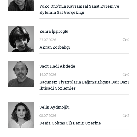
Yoko Ono’nun Kavramsal Sanat Evreni ve
Eylemin Saf Gerçekliği
Zehra İpşiroğlu
27.07.2026
0
Akran Zorbalığı
Sacit Hadi Akdede
14.07.2026
0
Bağımsız Tiyatroların Bağımsızlığına Dair Bazı
İktisadi Gözlemler
Selin Aydınoğlu
08.07.2026
2
Deniz Göktaş Ölü Deniz Üzerine