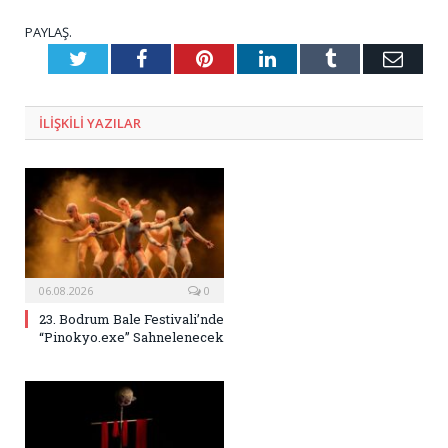
PAYLAŞ.
Twitter
Facebook
Pinterest
LinkedIn
Tumblr
E-
Posta
ILIŞKILI
YAZILAR
06.08.2026
0
23. Bodrum Bale Festivali’nde
“Pinokyo.exe” Sahnelenecek