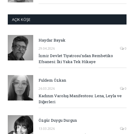
AÇIK KÖŞE
Haydar Bayak
29.04.2026
0
İzmir Devlet Tiyatrosu’ndan Rembetiko
Efsanesi: İki Yaka Tek Hikaye
Fuldem Özkan
26.03.2026
0
Kadının Varoluş Manifestosu: Lena, Leyla ve
Diğerleri
Özgür Duygu Durgun
13.03.2026
0