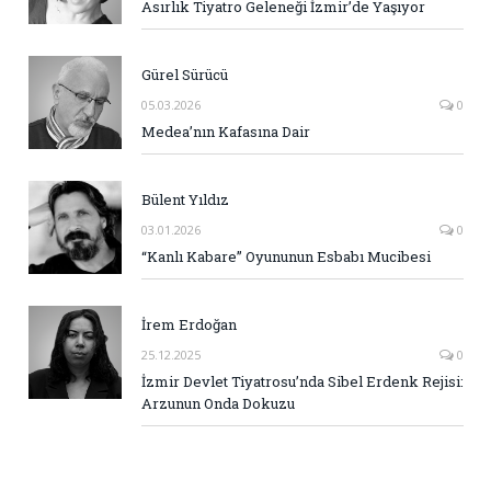
Asırlık Tiyatro Geleneği İzmir’de Yaşıyor
Gürel Sürücü
05.03.2026
0
Medea’nın Kafasına Dair
Bülent Yıldız
03.01.2026
0
“Kanlı Kabare” Oyununun Esbabı Mucibesi
İrem Erdoğan
25.12.2025
0
İzmir Devlet Tiyatrosu’nda Sibel Erdenk Rejisi:
Arzunun Onda Dokuzu