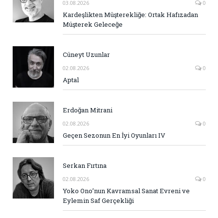
03.08.2026
0
Kardeşlikten Müşterekliğe: Ortak Hafızadan
Müşterek Geleceğe
Cüneyt Uzunlar
02.08.2026
0
Aptal
Erdoğan Mitrani
02.08.2026
0
Geçen Sezonun En İyi Oyunları IV
Serkan Fırtına
02.08.2026
0
Yoko Ono’nun Kavramsal Sanat Evreni ve
Eylemin Saf Gerçekliği