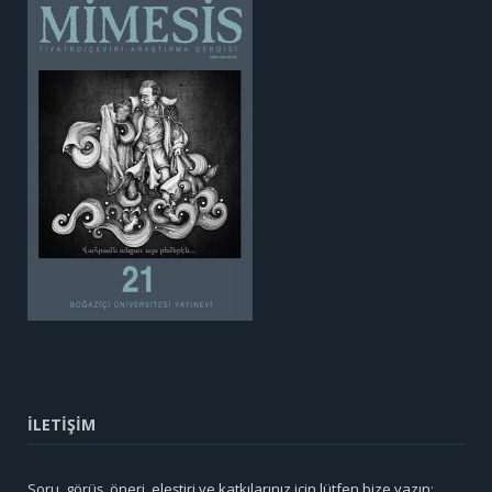
İLETİŞİM
Soru, görüş, öneri, eleştiri ve katkılarınız için lütfen bize yazın: