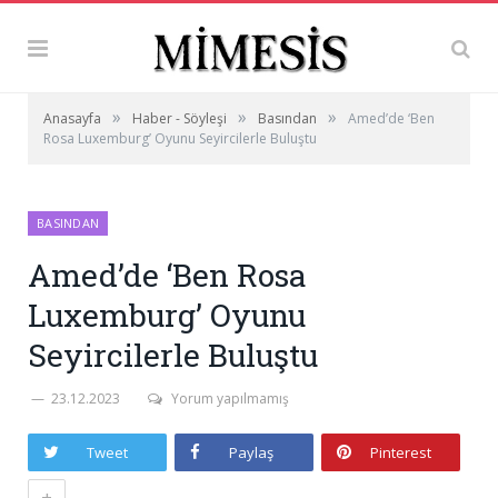
»
»
»
Anasayfa
Haber - Söyleşi
Basından
Amed’de ‘Ben
Rosa Luxemburg’ Oyunu Seyircilerle Buluştu
BASINDAN
Amed’de ‘Ben Rosa
Luxemburg’ Oyunu
Seyircilerle Buluştu
23.12.2023
Yorum yapılmamış
Tweet
Paylaş
Pinterest
+