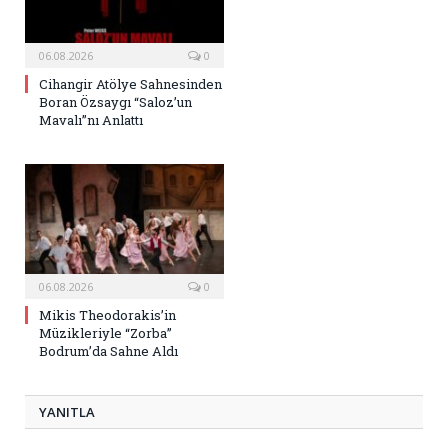
06.08.2026
0
Cihangir Atölye Sahnesinden
Boran Özsaygı “Saloz’un
Mavalı”nı Anlattı
06.08.2026
0
Mikis Theodorakis’in
Müzikleriyle “Zorba”
Bodrum’da Sahne Aldı
YANITLA