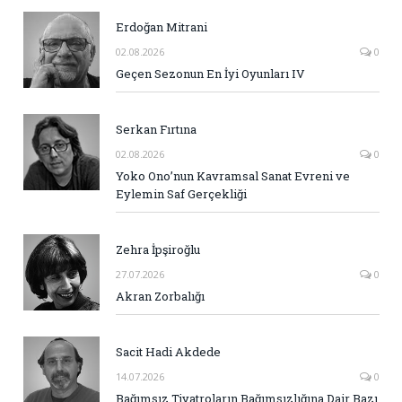
Erdoğan Mitrani
02.08.2026
0
Geçen Sezonun En İyi Oyunları IV
Serkan Fırtına
02.08.2026
0
Yoko Ono’nun Kavramsal Sanat Evreni ve
Eylemin Saf Gerçekliği
Zehra İpşiroğlu
27.07.2026
0
Akran Zorbalığı
Sacit Hadi Akdede
14.07.2026
0
Bağımsız Tiyatroların Bağımsızlığına Dair Bazı