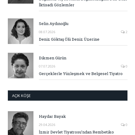
İktisadi Gözlemler
Selin Aydınoğlu
08.07.2026
2
Deniz Göktaş Ölü Deniz Üzerine
Dikmen Gürün
07.07.2026
0
Gerçeklerle Yüzleşmek ve Belgesel Tiyatro
AÇIK KÖŞE
Haydar Bayak
29.04.2026
0
İzmir Devlet Tiyatrosu’ndan Rembetiko