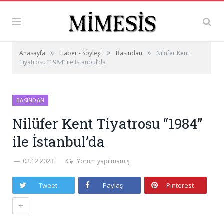
»
»
»
Anasayfa
Haber - Söyleşi
Basından
Nilüfer Kent
Tiyatrosu “1984” ile İstanbul’da
BASINDAN
Nilüfer Kent Tiyatrosu “1984”
ile İstanbul’da
02.12.2023
Yorum yapılmamış
Tweet
Paylaş
Pinterest
+