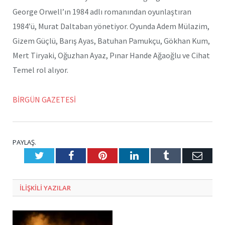
George Orwell’ın 1984 adlı romanından oyunlaştıran
1984’ü, Murat Daltaban yönetiyor. Oyunda Adem Mülazim,
Gizem Güçlü, Barış Ayas, Batuhan Pamukçu, Gökhan Kum,
Mert Tiryaki, Oğuzhan Ayaz, Pınar Hande Ağaoğlu ve Cihat
Temel rol alıyor.
BİRGÜN GAZETESİ
PAYLAŞ.
Twitter
Facebook
Pinterest
LinkedIn
Tumblr
E-
Posta
ILIŞKILI
YAZILAR