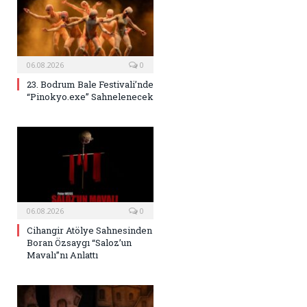
06.08.2026
0
23. Bodrum Bale Festivali’nde
“Pinokyo.exe” Sahnelenecek
06.08.2026
0
Cihangir Atölye Sahnesinden
Boran Özsaygı “Saloz’un
Mavalı”nı Anlattı