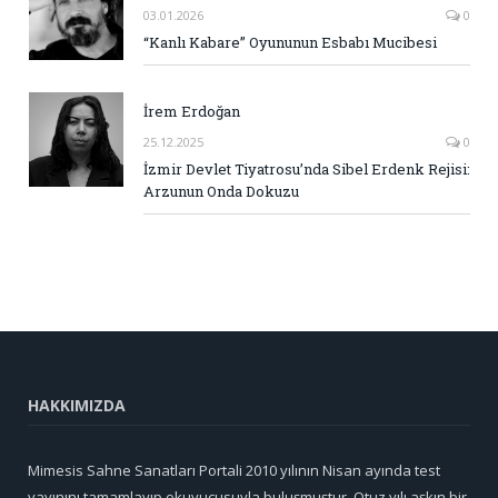
03.01.2026
0
“Kanlı Kabare” Oyununun Esbabı Mucibesi
İrem Erdoğan
25.12.2025
0
İzmir Devlet Tiyatrosu’nda Sibel Erdenk Rejisi:
Arzunun Onda Dokuzu
HAKKIMIZDA
Mimesis Sahne Sanatları Portali 2010 yılının Nisan ayında test
yayınını tamamlayıp okuyucusuyla buluşmuştur. Otuz yılı aşkın bir