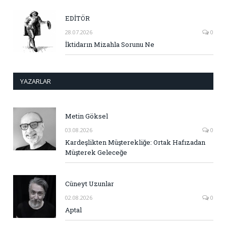
EDİTÖR
28.07.2026
0
İktidarın Mizahla Sorunu Ne
YAZARLAR
Metin Göksel
03.08.2026
0
Kardeşlikten Müşterekliğe: Ortak Hafızadan
Müşterek Geleceğe
Cüneyt Uzunlar
02.08.2026
0
Aptal