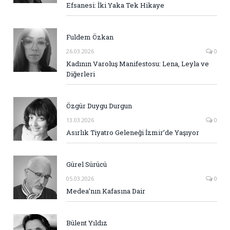
Efsanesi: İki Yaka Tek Hikaye
Fuldem Özkan
26.03.2026
0
Kadının Varoluş Manifestosu: Lena, Leyla ve
Diğerleri
Özgür Duygu Durgun
13.03.2026
0
Asırlık Tiyatro Geleneği İzmir’de Yaşıyor
Gürel Sürücü
05.03.2026
0
Medea’nın Kafasına Dair
Bülent Yıldız