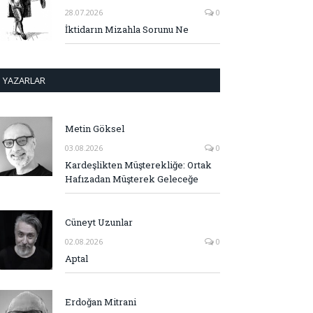
28.07.2026
0
İktidarın Mizahla Sorunu Ne
YAZARLAR
Metin Göksel
03.08.2026
0
Kardeşlikten Müşterekliğe: Ortak
Hafızadan Müşterek Geleceğe
Cüneyt Uzunlar
02.08.2026
0
Aptal
Erdoğan Mitrani