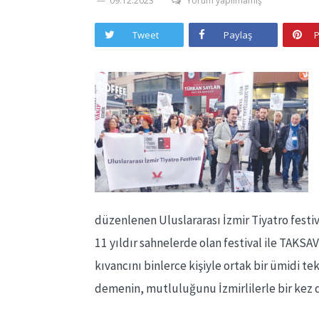
09.12.2023
Yorum yapılmamış
Tweet
Paylaş
P
düzenlenen Uluslararası İzmir Tiyatro festiva
11 yıldır sahnelerde olan festival ile TAKSAV
kıvancını binlerce kişiyle ortak bir ümidi te
demenin, mutluluğunu İzmirlilerle bir kez d