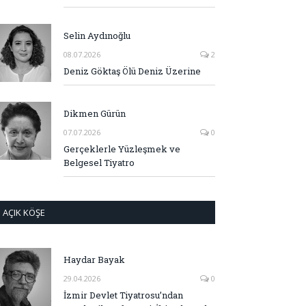
Selin Aydınoğlu
08.07.2026
2
Deniz Göktaş Ölü Deniz Üzerine
Dikmen Gürün
07.07.2026
0
Gerçeklerle Yüzleşmek ve
Belgesel Tiyatro
AÇIK KÖŞE
Haydar Bayak
29.04.2026
0
İzmir Devlet Tiyatrosu’ndan