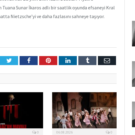
 Tuana Sunar İkaros adlı bir saatlik oyunda efsaneyi Kral
tta Nietzsche’yi ve daha fazlasını sahneye taşıyor.
Twitter
Facebook
Pinterest
LinkedIn
Tumblr
E-
Posta
0
06.08.2026
0