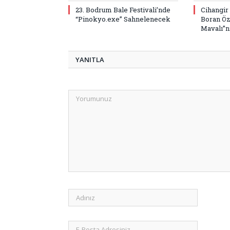
23. Bodrum Bale Festivali’nde
Cihangir
“Pinokyo.exe” Sahnelenecek
Boran Öz
Mavalı”nı
YANITLA