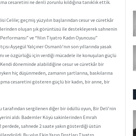
a cesaretini ne denli zorunlu kıldığına tanıklık ettik.
si Celile; geçmiş yüzyılın başlarından cesur ve cüretkâr
lerinden oluşan şık görüntüsü ile destekleyerek sahnenin
n Performansı” ve “Yılın Tiyatro Kadın Oyuncusu”
tçısı Ayşegül Yalçıner Osmanlı’nın son yıllarında yasak
amı ve özgürlüğü için verdiği mücadele ile konuşulan güçlü
. Kendi döneminde alabildiğine cesur ve cüretkâr bir
eyken hiç düşünmeden, zamanın şartlarına, baskılarına
ma cesaretini gösteren güçlü bir kadın, bir anne, bir
tarafından sergilenen diğer bir ödüllü oyun, Bir Deli’nin
lı yerini aldı. Bademler Köyü sakinlerinden Emrah
 2 perdede, sahnede 2 saate yakın gösterdiği üstün
llendirildi. Bu yılın Ekin Yazın Dostları Tiyatro