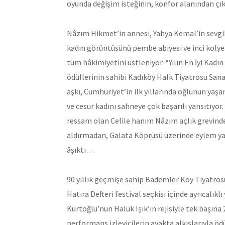
oyunda değişim isteğinin, konfor alanından çıkm
Nâzım Hikmet’in annesi, Yahya Kemal’in sevgili
kadın görüntüsünü pembe abiyesi ve inci kolye
tüm hâkimiyetini üstleniyor. “Yılın En İyi Kadı
ödüllerinin sahibi Kadıköy Halk Tiyatrosu Sana
aşkı, Cumhuriyet’in ilk yıllarında oğlunun yaş
ve cesur kadını sahneye çok başarılı yansıtıyor
ressam olan Celile hanım Nâzım açlık grevind
aldırmadan, Galata Köprüsü üzerinde eylem yap
âşıktı…
90 yıllık geçmişe sahip Bademler Köy Tiyatrosu 
Hatıra Defteri festival seçkisi içinde ayrıcalık
Kurtoğlu’nun Haluk Işık’ın rejisiyle tek başına
performans izleyicilerin ayakta alkışlarıyla ödü