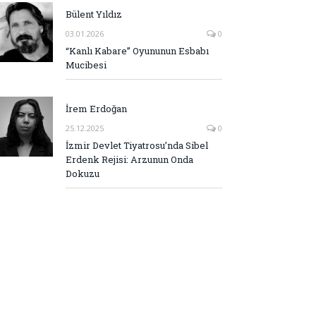
Bülent Yıldız
03.01.2026
0
“Kanlı Kabare” Oyununun Esbabı
Mucibesi
İrem Erdoğan
25.12.2025
0
İzmir Devlet Tiyatrosu’nda Sibel
Erdenk Rejisi: Arzunun Onda
Dokuzu