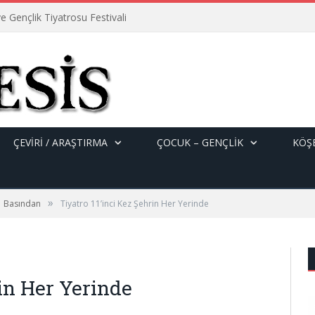
e Gençlik Tiyatrosu Festivali
ÇEVİRİ / ARAŞTIRMA
ÇOCUK – GENÇLIK
KÖŞE
»
Basından
Tiyatro 11’inci Kez Şehrin Her Yerinde
rin Her Yerinde