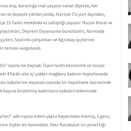
rına alıp, karanlığa inat yaşasın sanat diyerek, her
n ve büyüyle çıkılan yolda, festival 3’ü yurt dışından,
ye 15 farklı mekânda ev sahipliği yapıyor. Nazan Kesal ve
aylaştıkları, Deprem Dayanışma Gönüllüleri, Yarımada
çileri, Sputnik çalışanları ve Agrobay işçilerine
üm teması vurgulandı.
adın” oyunu ile başladı. Oyun farklı ekonomik ve sosyal
deki 4 farklı aile içi şiddet mağduru kadının hapishanede
insan öykülerine dayanan oyunda bir hapishane hücresinde
di başına bırakılmış kadınların öyküleri ülkemizde
ileri” adlı oyunu erken yaşta hayatından bıkmış, 2 genç
ine ilişkin bir komedidir. İlker Karabulut’un yönettiği