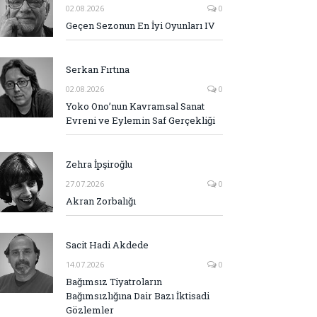
02.08.2026
0
Geçen Sezonun En İyi Oyunları IV
Serkan Fırtına
02.08.2026
0
Yoko Ono’nun Kavramsal Sanat
Evreni ve Eylemin Saf Gerçekliği
Zehra İpşiroğlu
27.07.2026
0
Akran Zorbalığı
Sacit Hadi Akdede
14.07.2026
0
Bağımsız Tiyatroların
Bağımsızlığına Dair Bazı İktisadi
Gözlemler