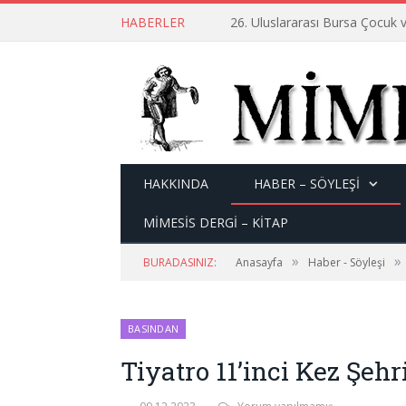
HABERLER
26. Uluslararası Bursa Çocuk v
HAKKINDA
HABER – SÖYLEŞI
MİMESİS DERGİ – KİTAP
»
»
BURADASINIZ:
Anasayfa
Haber - Söyleşi
BASINDAN
Tiyatro 11’inci Kez Şeh