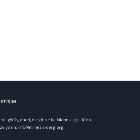
LETİŞİM
ru, görüş, öneri, eleştiri ve katkılarınız için lütfen
ize yazın:
info@mimesis-dergi.org