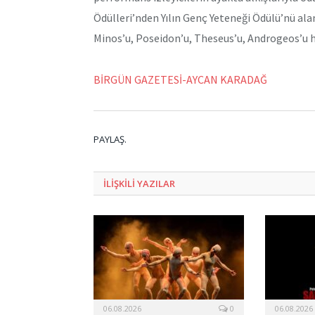
Ödülleri’nden Yılın Genç Yeteneği Ödülü’nü alan
Minos’u, Poseidon’u, Theseus’u, Androgeos’u ha
BİRGÜN GAZETESİ-AYCAN KARADAĞ
PAYLAŞ.
ILIŞKILI
YAZILAR
06.08.2026
0
06.08.2026