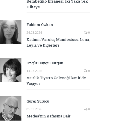
Rembetiko Efsanesi: İki Yaka Tek
Hikaye
Fuldem Özkan
26.03.2026
0
Kadının Varoluş Manifestosu: Lena,
Leyla ve Diğerleri
Özgür Duygu Durgun
13.03.2026
0
Asırlık Tiyatro Geleneği İzmir’de
Yaşıyor
Gürel Sürücü
05.03.2026
0
Medea’nın Kafasına Dair