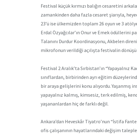
Festival küçük kırmızı balığın cesaretini arkala
zamankinden daha fazla cesaret şiarıyla, heyeca
23’ü ise ülkemizden toplam 26 oyun ve 3 atölye
Erdal Özyağcılar’ın Onur ve Emek ödüllerini p
Talanını Durdur Koordinasyonu, Akbelen direniş
mikrofonun verildiği açılışta festivalin dönüş
Festival 2 Aralık’ta Sırbistan’ın “Yapayalnız K
sınıflardan, birbirinden ayrı eğitim düzeylerin
bir araya gelişlerini konu alıyordu. Yaşanmış 
yapayalnız kalmış, kimsesiz, terk edilmiş, ken
yaşananlardan hiç de farklı değil.
Ankara’dan Heveskâr Tiyatro’nun “İstifa Fantez
ofis çalışanının hayatlarındaki değişim talepler