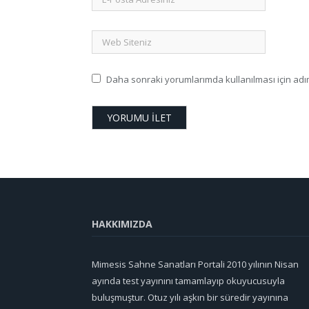
Daha sonraki yorumlarımda kullanılması için adım
HAKKIMIZDA
Mimesis Sahne Sanatları Portali 2010 yılının Nisan
ayında test yayınını tamamlayıp okuyucusuyla
buluşmuştur. Otuz yılı aşkın bir süredir yayınına