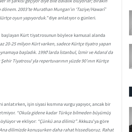
er’in şarkısı geçiyor diye bile davalık oluyorlar; bırakın
r o dönem. 2003’te Murathan Mungan’ın ‘Taziye/Hawarî’
Kürtçe oyun yapıyorduk.”
diye anlatıyor o günleri.
 başlayan Kürt tiyatrosunun böylece kamusal alanda
az 20-25 milyon Kürt varken, sadece Kürtçe tiyatro yapan
oynamaya başladık. 1990
’
larda İstanbul, İzmir ve Adana
’
da
r Şehir Tiyatrosu
’
yla repertuvarının yüzde 90’ının Kürtçe
anlatırken, işin siyasi kısmına vurgu yapıyor, ancak bir
etmiyor.
“Okula gidene kadar Türkçe bilmeden büyümüş
öylüyor ve ekliyor:
“Çünkü ana dilimiz”
. Akkuzu’ya göre
Ana dilimizde konuşurken daha rahat hissediyoruz. Rahat