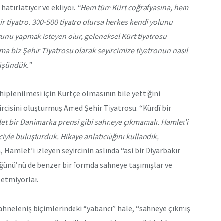
 hatırlatıyor ve ekliyor.
“Hem tüm Kürt coğrafyasına, hem
r tiyatro. 300-500 tiyatro olursa herkes kendi yolunu
yunu yapmak isteyen olur, geleneksel Kürt tiyatrosu
ma biz Şehir Tiyatrosu olarak seyircimize tiyatronun nasıl
üşündük.”
iplenilmesi için Kürtçe olmasının bile yettiğini
ircisini oluşturmuş Amed Şehir Tiyatrosu. “Kürdî bir
et bir Danimarka prensi gibi sahneye çıkmamalı. Hamlet’i
iyle buluşturduk. Hikaye anlatıcılığını kullandık,
 Hamlet’i izleyen seyircinin aslında “asi bir Diyarbakır
üğünü’nü de benzer bir formda sahneye taşımışlar ve
 etmiyorlar.
ahneleniş biçimlerindeki “yabancı” hale, “sahneye çıkmış