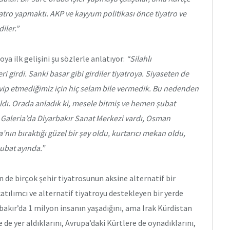
yatro yapmaktı. AKP ve kayyum politikası önce tiyatro ve
iler.”
a ilk gelişini şu sözlerle anlatıyor:
“Silahlı
i girdi. Sanki basar gibi girdiler tiyatroya. Siyaseten de
svip etmediğimiz için hiç selam bile vermedik. Bu nedenden
rıldı. Orada anladık ki, mesele bitmiş ve hemen şubat
 Galeria’da Diyarbakır Sanat Merkezi vardı, Osman
’nın bıraktığı güzel bir şey oldu, kurtarıcı mekan oldu,
ubat ayında.”
n de birçok şehir tiyatrosunun aksine alternatif bir
katılımcı ve alternatif tiyatroyu destekleyen bir yerde
bakır’da 1 milyon insanın yaşadığını, ama Irak Kürdistan
e de yer aldıklarını, Avrupa’daki Kürtlere de oynadıklarını,