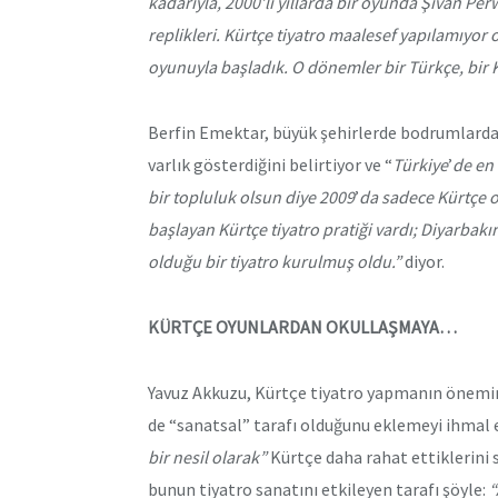
kadarıyla, 2000’li yıllarda bir oyunda Şivan Perw
replikleri. Kürtçe tiyatro maalesef yapılamıyo
oyunuyla başladık. O dönemler bir Türkçe, bir 
Berfin Emektar, büyük şehirlerde bodrumlarda
varlık gösterdiğini belirtiyor ve “
Türkiye
’
de en 
bir topluluk olsun diye 2009
’
da sadece Kürtçe 
başlayan Kürtçe tiyatro pratiği vardı; Diyarbakı
olduğu bir tiyatro kurulmuş oldu.”
diyor.
KÜRTÇE OYUNLARDAN OKULLAŞMAYA…
Yavuz Akkuzu, Kürtçe tiyatro yapmanın önemini 
de “sanatsal” tarafı olduğunu eklemeyi ihmal 
bir nesil olarak”
Kürtçe daha rahat ettiklerini s
bunun tiyatro sanatını etkileyen tarafı şöyle:
“