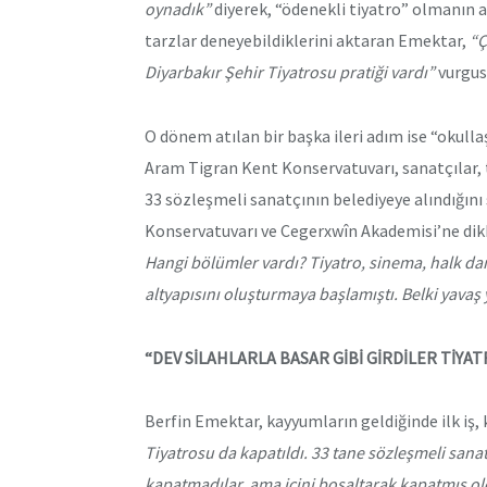
oynadık”
diyerek, “ödenekli tiyatro” olmanın ava
tarzlar deneyebildiklerini aktaran Emektar,
“Ç
Diyarbakır Şehir Tiyatrosu pratiği vardı”
vurgus
O dönem atılan bir başka ileri adım ise “okul
Aram Tigran Kent Konservatuvarı, sanatçılar, 
33 sözleşmeli sanatçının belediyeye alındığını
Konservatuvarı ve Cegerxwîn Akademisi’ne dik
Hangi bölümler vardı? Tiyatro, sinema, halk da
altyapısını oluşturmaya başlamıştı. Belki yavaş
“DEV SİLAHLARLA BASAR GİBİ GİRDİLER TİYA
Berfin Emektar, kayyumların geldiğinde ilk iş, 
Tiyatrosu da kapatıldı. 33 tane sözleşmeli sanat
kapatmadılar, ama içini boşaltarak kapatmış old