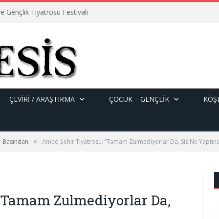
e Gençlik Tiyatrosu Festivali
ÇEVİRİ / ARAŞTIRMA
ÇOCUK – GENÇLIK
KÖŞE
»
Basından
Amed Şehir Tiyatrosu: “Tamam Zulmediyorlar Da, Siz Ne Yaptını
 “Tamam Zulmediyorlar Da,