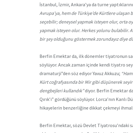
İstanbul, İzmir, Ankara’ya da turne yaptıklarını
Avrupa’ya, hem de Türkiye’de Kürtlere ulaşan bi
seçebilir; deneysel yapmak isteyen olur, orta o
yapmak isteyen olur. Herkes yolunu bulabilir. A
bir şey olduğunu göstermek zorundayız diye d
Berfin Emektar da, ilk dönemler tiyatronun sah
söylüyor. Ancak zaman içinde kendi tiyatro sey
dramaturji”den söz ediyor Yavuz Akkuzu;
“Haml
Kürt coğrafyasında bir Mir gibi düşünerek seyirc
dengbejleri kullandık”
diyor. Berfin Emektar da,
Qırık’ı” gördüğünü söylüyor. Lorca’nın Kanlı D
hikayelerin benzerliğine dikkat çekmeyi ihmal
Berfin Emektar, sözü Devlet Tiyatrosu’ndaki s