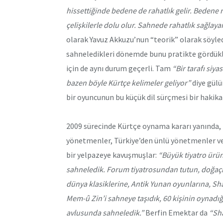
hissettiğinde bedene de rahatlık gelir. Beden
çelişkilerle dolu olur. Sahnede rahatlık sağlaya
olarak Yavuz Akkuzu’nun “teorik” olarak söyled
sahneledikleri dönemde bunu pratikte gördükler
için de aynı durum geçerli. Tam
“Bir tarafı siya
bazen böyle Kürtçe kelimeler geliyor”
diye gül
bir oyuncunun bu küçük dil sürçmesi bir hakikat
2009 sürecinde Kürtçe oynama kararı yanında, 
yönetmenler, Türkiye’den ünlü yönetmenler ve 
bir yelpazeye kavuşmuşlar:
“Büyük tiyatro ürünl
sahneledik. Forum tiyatrosundan tutun, doğaç
dünya klasiklerine, Antik Yunan oyunlarına, Sh
Mem-û Zin’i sahneye taşıdık, 60 kişinin oynadığ
avlusunda sahneledik.”
Berfin Emektar da
“Sha