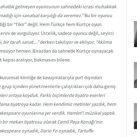
e rahatlık gelmeyen oyuncunun sahnedeki icrası muhakkak
madığı için sanatsal karşılığı da veremez.”
Bu bir oyuncu
iği bir “fikir” değil. Hem Türkçe hem Kürtçe oyun
ini de vurguluyor. Üstelik, sadece oyuncu değil, seyirci
si, bir tarafı sanat…”
derken takılıyor ve ekliyor:
“Aklıma
ümsüyor hemen. Birazdan da sahnede Kürtçe oynayacak
 kapısı aralıyor, bakmasını bilene.
kurumsal kimliğe de kavuşmalarıyla yurt dışından
grup içinden yönetmenlerle çalıştıkları çok daha geniş
eri ortaya koyduk. Farklı biçimlerde tiyatro eserleri
lama tiyatroya kadar. Hem kendimiz metinler yazdık, hem
akespeare oyunlarına yer verdik. Hamlet’i müzikal yaptık.
ı bir mekan tiyatrosu olarak Cemil Paşa Konağı’nın
kespeare oynadık, Dario Fo oynadık, Tartuffe