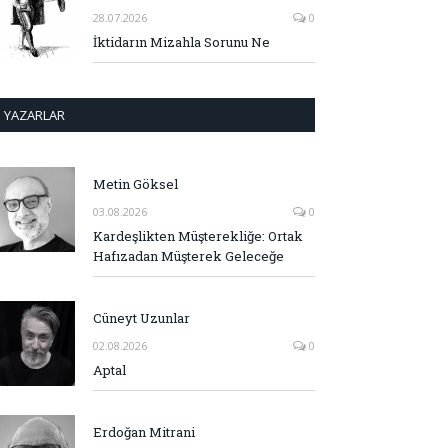
28.07.2026
0
İktidarın Mizahla Sorunu Ne
YAZARLAR
Metin Göksel
03.08.2026
0
Kardeşlikten Müşterekliğe: Ortak
Hafızadan Müşterek Geleceğe
Cüneyt Uzunlar
02.08.2026
0
Aptal
Erdoğan Mitrani