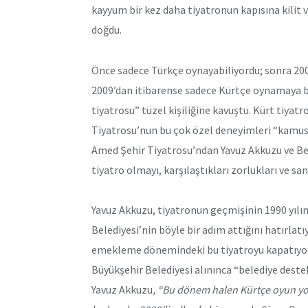
kayyum bir kez daha tiyatronun kapısına kilit 
doğdu.
Önce sadece Türkçe oynayabiliyordu; sonra 2
2009’dan itibarense sadece Kürtçe oynamaya ba
tiyatrosu” tüzel kişiliğine kavuştu. Kürt tiya
Tiyatrosu’nun bu çok özel deneyimleri “kamusal t
Amed Şehir Tiyatrosu’ndan Yavuz Akkuzu ve Ber
tiyatro olmayı, karşılaştıkları zorlukları ve s
Yavuz Akkuzu, tiyatronun geçmişinin 1990 yılın
Belediyesi’nin böyle bir adım attığını hatırlatı
emekleme dönemindeki bu tiyatroyu kapatıyor.
Büyükşehir Belediyesi alınınca “belediye dest
Yavuz Akkuzu
, “Bu dönem halen Kürtçe oyun yok