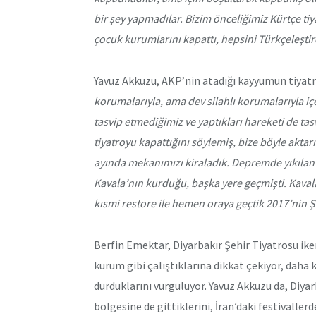
bir şey yapmadılar. Bizim önceliğimiz Kürtçe ti
çocuk kurumlarını kapattı, hepsini Türkçeleştird
Yavuz Akkuzu, AKP’nin atadığı kayyumun tiyatroy
korumalarıyla, ama dev silahlı korumalarıyla içer
tasvip etmediğimiz ve yaptıkları hareketi de ta
tiyatroyu kapattığını söylemiş, bize böyle akta
ayında mekanımızı kiraladık. Depremde yıkılan
Kavala’nın kurduğu, başka yere geçmişti. Kavala
kısmi restore ile hemen oraya geçtik 2017’nin Ş
Berfin Emektar, Diyarbakır Şehir Tiyatrosu ike
kurum gibi çalıştıklarına dikkat çekiyor, daha 
durduklarını vurguluyor. Yavuz Akkuzu da, Diyar
bölgesine de gittiklerini, İran’daki festivallerd