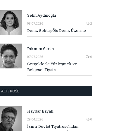
Selin Aydınoğlu
08.07.2026
2
Deniz Göktaş Ölü Deniz Üzerine
Dikmen Gürün
07.07.2026
0
Gerçeklerle Yüzleşmek ve
Belgesel Tiyatro
AÇIK KÖŞE
Haydar Bayak
29.04.2026
0
İzmir Devlet Tiyatrosu’ndan