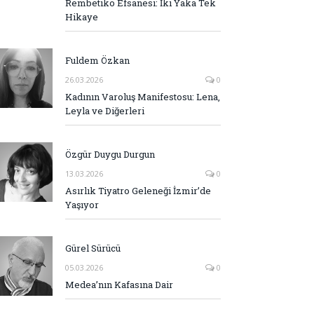
Rembetiko Efsanesi: İki Yaka Tek
Hikaye
Fuldem Özkan
26.03.2026
0
Kadının Varoluş Manifestosu: Lena,
Leyla ve Diğerleri
Özgür Duygu Durgun
13.03.2026
0
Asırlık Tiyatro Geleneği İzmir’de
Yaşıyor
Gürel Sürücü
05.03.2026
0
Medea’nın Kafasına Dair