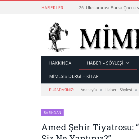
HABERLER
26. Uluslararası Bursa Çocuk v
HAKKINDA
HABER – SÖYLEŞI
MİMESİS DERGİ – KİTAP
»
»
BURADASINIZ:
Anasayfa
Haber - Söyleşi
BASINDAN
Amed Şehir Tiyatrosu:
Siz Ne Yaptınız?”