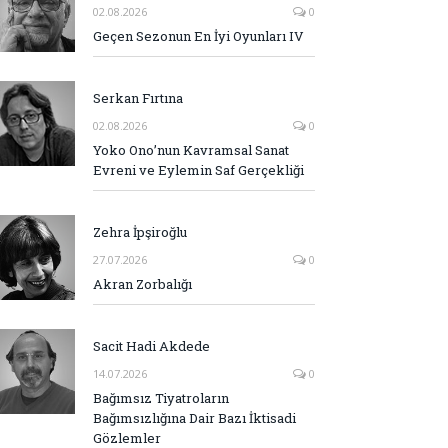
02.08.2026
0
Geçen Sezonun En İyi Oyunları IV
Serkan Fırtına
02.08.2026
0
Yoko Ono’nun Kavramsal Sanat
Evreni ve Eylemin Saf Gerçekliği
Zehra İpşiroğlu
27.07.2026
0
Akran Zorbalığı
Sacit Hadi Akdede
14.07.2026
0
Bağımsız Tiyatroların
Bağımsızlığına Dair Bazı İktisadi
Gözlemler