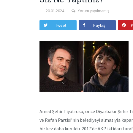
20.01.2024
Yorum yapılmamış
Tweet
Paylaş
P
Amed Şehir Tiyatrosu, önce Diyarbakır Şehir Tiy
ve Refah Partisi’nin belediyeyi almasıyla kap
bir kez daha kuruldu. 2017’de AKP iktidarı tar