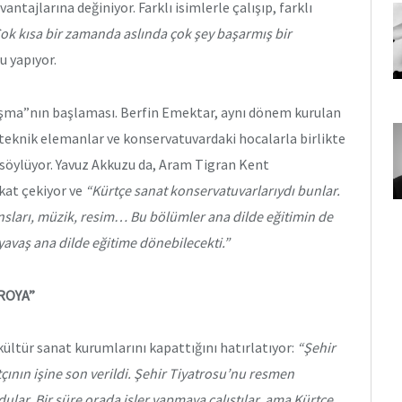
ntajlarına değiniyor. Farklı isimlerle çalışıp, farklı
ok kısa bir zamanda aslında çok şey başarmış bir
u yapıyor.
laşma”nın başlaması. Berfin Emektar, aynı dönem kurulan
teknik elemanlar ve konservatuvardaki hocalarla birlikte
 söylüyor. Yavuz Akkuzu da, Aram Tigran Kent
kat çekiyor ve
“Kürtçe sanat konservatuvarlarıydı bunlar.
nsları, müzik, resim… Bu bölümler ana dilde eğitimin de
 yavaş ana dilde eğitime dönebilecekti.”
TROYA”
kültür sanat kurumlarını kapattığını hatırlatıyor:
“Şehir
çının işine son verildi. Şehir Tiyatrosu’nu resmen
ular. Bir süre orada işler yapmaya çalıştılar, ama Kürtçe