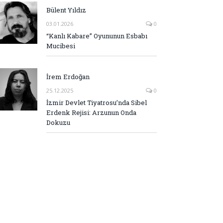
Bülent Yıldız
03.01.2026
0
“Kanlı Kabare” Oyununun Esbabı
Mucibesi
İrem Erdoğan
25.12.2025
0
İzmir Devlet Tiyatrosu’nda Sibel
Erdenk Rejisi: Arzunun Onda
Dokuzu