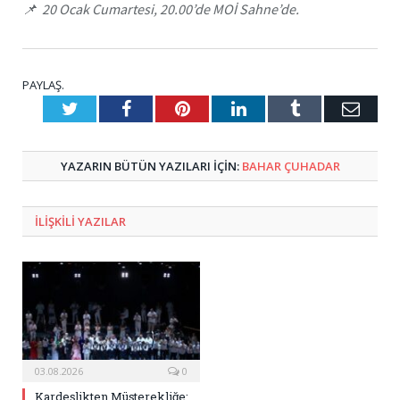
📌 20 Ocak Cumartesi, 20.00’de MOİ Sahne’de.
PAYLAŞ.
Twitter
Facebook
Pinterest
LinkedIn
Tumblr
E-
Posta
YAZARIN BÜTÜN YAZILARI IÇIN:
BAHAR ÇUHADAR
ILIŞKILI
YAZILAR
03.08.2026
0
Kardeşlikten Müşterekliğe: