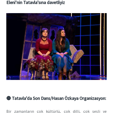
Eleni’nin Tatavla’sına davetliyiz
🔴
Tatavla’da Son Dans/Hasan Özkaya Organizasyon:
Bir zamanların çok kültürlü, çok dilli, çok sesli ve