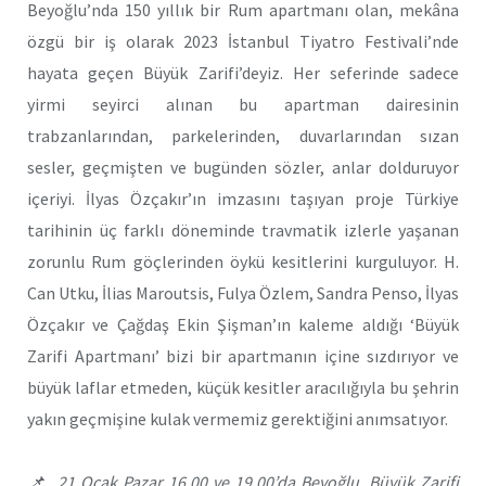
Beyoğlu’nda 150 yıllık bir Rum apartmanı olan, mekâna
özgü bir iş olarak 2023 İstanbul Tiyatro Festivali’nde
hayata geçen Büyük Zarifi’deyiz. Her seferinde sadece
yirmi seyirci alınan bu apartman dairesinin
trabzanlarından, parkelerinden, duvarlarından sızan
sesler, geçmişten ve bugünden sözler, anlar dolduruyor
içeriyi. İlyas Özçakır’ın imzasını taşıyan proje Türkiye
tarihinin üç farklı döneminde travmatik izlerle yaşanan
zorunlu Rum göçlerinden öykü kesitlerini kurguluyor. H.
Can Utku, İlias Maroutsis, Fulya Özlem, Sandra Penso, İlyas
Özçakır ve Çağdaş Ekin Şişman’ın kaleme aldığı ‘Büyük
Zarifi Apartmanı’ bizi bir apartmanın içine sızdırıyor ve
büyük laflar etmeden, küçük kesitler aracılığıyla bu şehrin
yakın geçmişine kulak vermemiz gerektiğini anımsatıyor.
📌 21 Ocak Pazar 16.00 ve 19.00’da Beyoğlu, Büyük Zarifi