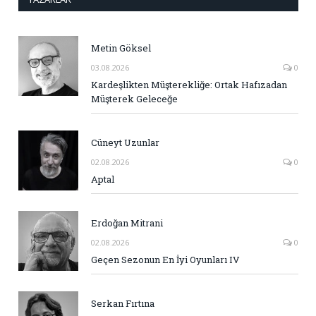
Metin Göksel
03.08.2026
0
Kardeşlikten Müşterekliğe: Ortak Hafızadan
Müşterek Geleceğe
Cüneyt Uzunlar
02.08.2026
0
Aptal
Erdoğan Mitrani
02.08.2026
0
Geçen Sezonun En İyi Oyunları IV
Serkan Fırtına