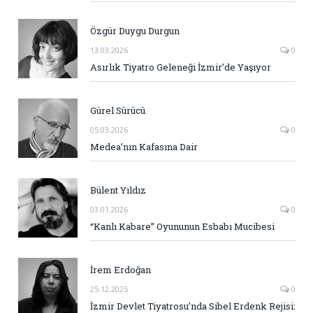
Özgür Duygu Durgun
13.03.2026
0
Asırlık Tiyatro Geleneği İzmir’de Yaşıyor
Gürel Sürücü
05.03.2026
0
Medea’nın Kafasına Dair
Bülent Yıldız
03.01.2026
0
“Kanlı Kabare” Oyununun Esbabı Mucibesi
İrem Erdoğan
25.12.2025
0
İzmir Devlet Tiyatrosu’nda Sibel Erdenk Rejisi: