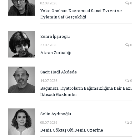
02.08.2026
0
Yoko Ono’nun Kavramsal Sanat Evreni ve
Eylemin Saf Gerçekliği
Zehra İpşiroğlu
27.07.2026
0
Akran Zorbalığı
Sacit Hadi Akdede
14.07.2026
0
Bağımsız Tiyatroların Bağımsızlığına Dair Bazı
İktisadi Gözlemler
Selin Aydınoğlu
08.07.2026
2
Deniz Göktaş Ölü Deniz Üzerine