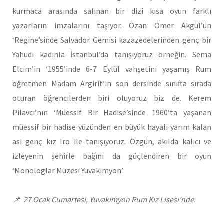
kurmaca arasında salınan bir dizi kısa oyun farklı
yazarların imzalarını taşıyor. Ozan Ömer Akgül’ün
‘Regine’sinde Salvador Gemisi kazazedelerinden genç bir
Yahudi kadınla İstanbul’da tanışıyoruz örneğin. Sema
Elcim’in ‘1955’inde 6-7 Eylül vahşetini yaşamış Rum
öğretmen Madam Argirit’in son dersinde sınıfta sırada
oturan öğrencilerden biri oluyoruz biz de. Kerem
Pilavcı’nın ‘Müessif Bir Hadise’sinde 1960’ta yaşanan
müessif bir hadise yüzünden en büyük hayali yarım kalan
asi genç kız Iro ile tanışıyoruz. Özgün, akılda kalıcı ve
izleyenin şehirle bağını da güçlendiren bir oyun
‘Monologlar Müzesi Yuvakimyon’.
📌 27 Ocak Cumartesi, Yuvakimyon Rum Kız Lisesi’nde.