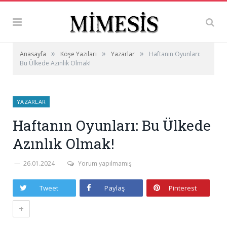
»
»
»
Anasayfa
Köşe Yazıları
Yazarlar
Haftanın Oyunları:
Bu Ülkede Azınlık Olmak!
YAZARLAR
Haftanın Oyunları: Bu Ülkede
Azınlık Olmak!
26.01.2024
Yorum yapılmamış
Tweet
Paylaş
Pinterest
+