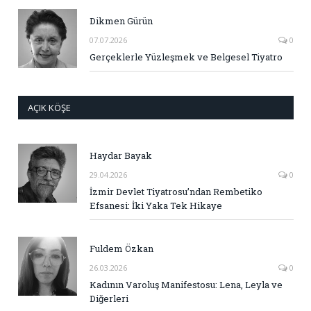
Dikmen Gürün
07.07.2026
0
Gerçeklerle Yüzleşmek ve Belgesel Tiyatro
AÇIK KÖŞE
Haydar Bayak
29.04.2026
0
İzmir Devlet Tiyatrosu’ndan Rembetiko
Efsanesi: İki Yaka Tek Hikaye
Fuldem Özkan
26.03.2026
0
Kadının Varoluş Manifestosu: Lena, Leyla ve
Diğerleri