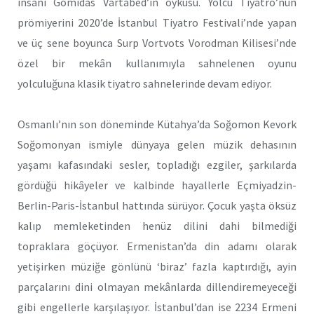
insanı Gomidas Vartabed’in öyküsü. Yolcu Tiyatro’nun
prömiyerini 2020’de İstanbul Tiyatro Festivali’nde yapan
ve üç sene boyunca Surp Vortvots Vorodman Kilisesi’nde
özel bir mekân kullanımıyla sahnelenen oyunu
yolculuğuna klasik tiyatro sahnelerinde devam ediyor.
Osmanlı’nın son döneminde Kütahya’da Soğomon Kevork
Soğomonyan ismiyle dünyaya gelen müzik dehasının
yaşamı kafasındaki sesler, topladığı ezgiler, şarkılarda
gördüğü hikâyeler ve kalbinde hayallerle Eçmiyadzin-
Berlin-Paris-İstanbul hattında sürüyor. Çocuk yaşta öksüz
kalıp memleketinden henüz dilini dahi bilmediği
topraklara göçüyor. Ermenistan’da din adamı olarak
yetişirken müziğe gönlünü ‘biraz’ fazla kaptırdığı, ayin
parçalarını dini olmayan mekânlarda dillendiremeyeceği
gibi engellerle karşılaşıyor. İstanbul’dan ise 2234 Ermeni