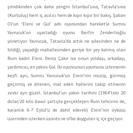
şimdikinden çok daha zengin İstanbul’una, Tatavla’sına
(Kurtuluş) hem iç acıtıcı hem de kıpır kıpır bir bakış. Şaban
Ol’un ‘Eleni ve Gül’ adlı oyunundan hareketle Sumru
Yavrucuk’un uyarladığı oyunu Berfin Zenderlioğlu
yönetiyor. Yavrucuk, Tatavla’da artık ne ailesinden ne de
bildiği, yaşadığı mahallesinden geriye bir şey kalmış olan
Rum kadın Eleni. Deniz Çakır ise onun yoldaşı, arkadaşı,
yardımcısı, en yakını Gül. İki oyuncunun uyumunu izlemenin
keyfi ayrı, Sumru Yavrucuk’un Eleni’nin muzip, görmüş
geçirmiş ve direnen, inat eden hallerini takip etmenin
zevki ayrı güzel.
İstanbul’un yakın tarihini (1964’teki 20
dolar/20 kilo bavul şartıyla gerçekleşen Rum tehcirini de,
karanlık 6-7 Eylül’ü de dahil ederek) Eleni’nin öyküsü
üzerinden izlerken üzüntü ve öfke duyguları iç içe geçiyor.