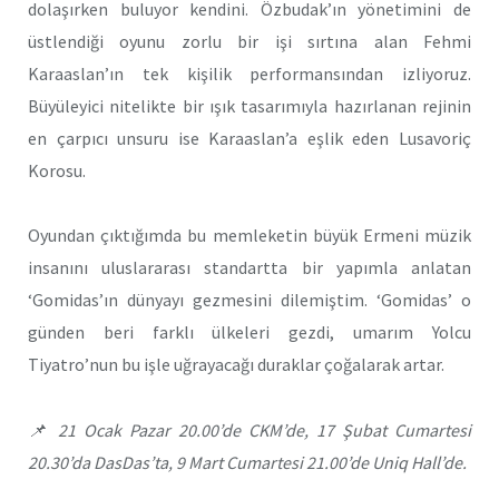
dolaşırken buluyor kendini.
Özbudak’ın yönetimini de
üstlendiği oyunu zorlu bir işi sırtına alan Fehmi
Karaaslan’ın tek kişilik performansından izliyoruz.
Büyüleyici nitelikte bir ışık tasarımıyla hazırlanan rejinin
en çarpıcı unsuru ise Karaaslan’a eşlik eden Lusavoriç
Korosu.
Oyundan çıktığımda bu memleketin büyük Ermeni müzik
insanını uluslararası standartta bir yapımla anlatan
‘Gomidas’ın dünyayı gezmesini dilemiştim. ‘Gomidas’ o
günden beri farklı ülkeleri gezdi, umarım Yolcu
Tiyatro’nun bu işle uğrayacağı duraklar çoğalarak artar.
📌 21 Ocak Pazar 20.00’de CKM’de, 17 Şubat Cumartesi
20.30’da DasDas’ta, 9 Mart Cumartesi 21.00’de Uniq Hall’de.