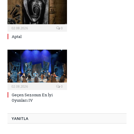
02.08.2026
0
Aptal
02.08.2026
0
Geçen Sezonun En İyi
Oyunları IV
YANITLA