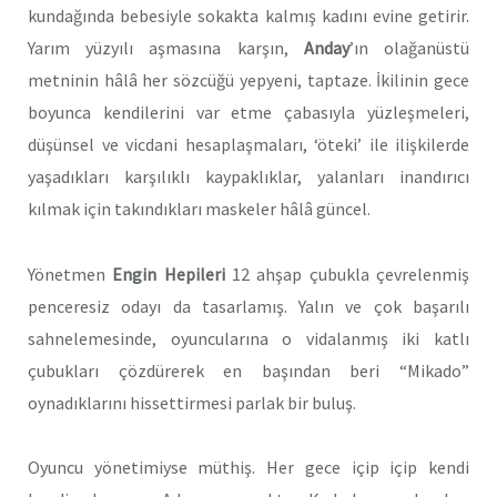
kundağında bebesiyle sokakta kalmış kadını evine getirir.
Yarım yüzyılı aşmasına karşın,
Anday
’ın olağanüstü
metninin hâlâ her sözcüğü yepyeni, taptaze. İkilinin gece
boyunca kendilerini var etme çabasıyla yüzleşmeleri,
düşünsel ve vicdani hesaplaşmaları, ‘öteki’ ile ilişkilerde
yaşadıkları karşılıklı kaypaklıklar, yalanları inandırıcı
kılmak için takındıkları maskeler hâlâ güncel.
Yönetmen
Engin Hepileri
12 ahşap çubukla çevrelenmiş
penceresiz odayı da tasarlamış. Yalın ve çok başarılı
sahnelemesinde, oyuncularına o vidalanmış iki katlı
çubukları çözdürerek en başından beri “Mikado”
oynadıklarını hissettirmesi parlak bir buluş.
Oyuncu yönetimiyse müthiş. Her gece içip içip kendi