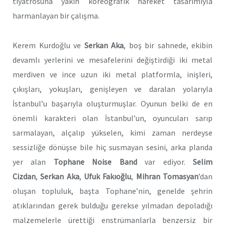
tiyatrosuna yakın koreografik hareket tasarımıyla
harmanlayan bir çalışma.
Kerem Kurdoğlu ve
Serkan Aka
, boş bir sahnede, ekibin
devamlı yerlerini ve mesafelerini değiştirdiği iki metal
merdiven ve ince uzun iki metal platformla, inişleri,
çıkışları, yokuşları, genişleyen ve daralan yolarıyla
İstanbul’u başarıyla oluşturmuşlar. Oyunun belki de en
önemli karakteri olan İstanbul’un, oyuncuları sarıp
sarmalayan, alçalıp yükselen, kimi zaman nerdeyse
sessizliğe dönüşse bile hiç susmayan sesini, arka planda
yer alan
Tophane Noise Band
var ediyor.
Selim
Cizdan
,
Serkan Aka
,
Ufuk Fakıoğlu
,
Mihran Tomasyan
’dan
oluşan topluluk, başta Tophane’nin, genelde şehrin
atıklarından gerek bulduğu gerekse yılmadan depoladığı
malzemelerle ürettiği enstrümanlarla benzersiz bir