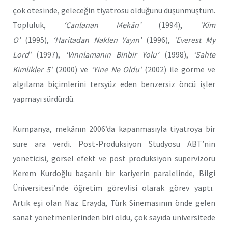
çok ötesinde, geleceğin tiyatrosu olduğunu düşünmüştüm.
Topluluk,
‘Canlanan Mekân’
(1994),
‘Kim
O’
(1995),
‘Haritadan Naklen Yayın’
(1996),
‘Everest My
Lord’
(1997),
‘Vınnlamanın Binbir Yolu’
(1998),
‘Sahte
Kimlikler 5’
(2000) ve
‘Yine Ne Oldu’
(2002) ile görme ve
algılama biçimlerini tersyüz eden benzersiz öncü işler
yapmayı sürdürdü.
Kumpanya, mekânın 2006’da kapanmasıyla tiyatroya bir
süre ara verdi. Post-Prodüksiyon Stüdyosu ABT’nin
yöneticisi, görsel efekt ve post prodüksiyon süpervizörü
Kerem Kurdoğlu
başarılı bir kariyerin paralelinde, Bilgi
Üniversitesi’nde öğretim görevlisi olarak görev yaptı.
Artık eşi olan Naz Erayda, Türk Sinemasının önde gelen
sanat yönetmenlerinden biri oldu, çok sayıda üniversitede