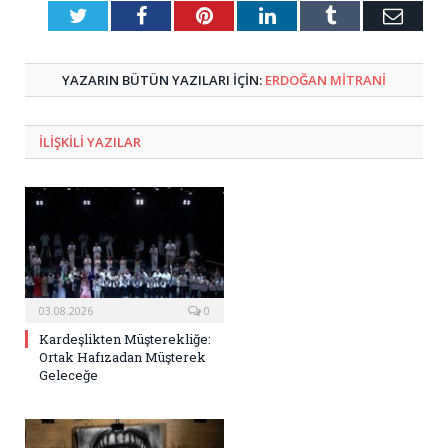
Twitter
Facebook
Pinterest
LinkedIn
Tumblr
E-
Posta
YAZARIN BÜTÜN YAZILARI IÇIN:
ERDOĞAN MITRANI
ILIŞKILI
YAZILAR
03.08.2026
0
Kardeşlikten Müşterekliğe:
Ortak Hafızadan Müşterek
Geleceğe