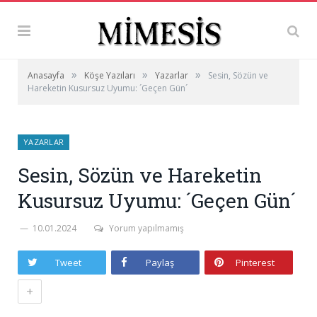
»
»
»
Anasayfa
Köşe Yazıları
Yazarlar
Sesin, Sözün ve
Hareketin Kusursuz Uyumu: ´Geçen Gün´
YAZARLAR
Sesin, Sözün ve Hareketin
Kusursuz Uyumu: ´Geçen Gün´
10.01.2024
Yorum yapılmamış
Tweet
Paylaş
Pinterest
+