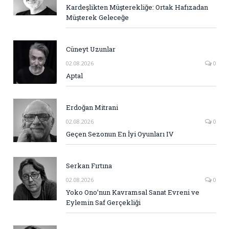
Kardeşlikten Müşterekliğe: Ortak Hafızadan
Müşterek Geleceğe
Cüneyt Uzunlar
02.08.2026
0
Aptal
Erdoğan Mitrani
02.08.2026
0
Geçen Sezonun En İyi Oyunları IV
Serkan Fırtına
02.08.2026
0
Yoko Ono’nun Kavramsal Sanat Evreni ve
Eylemin Saf Gerçekliği