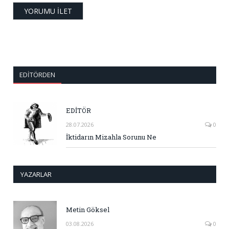
EDITÖRDEN
EDİTÖR
28.07.2026
0
İktidarın Mizahla Sorunu Ne
YAZARLAR
Metin Göksel
03.08.2026
0