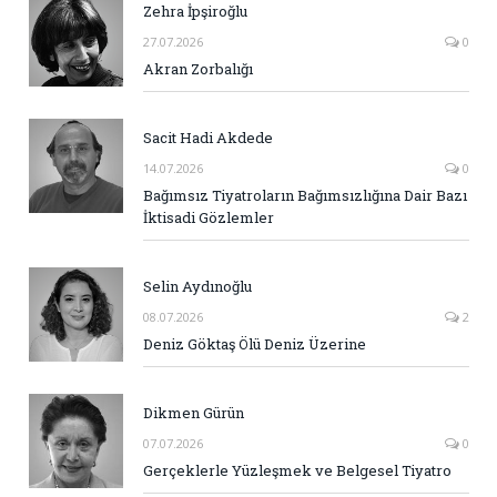
Zehra İpşiroğlu
27.07.2026
0
Akran Zorbalığı
Sacit Hadi Akdede
14.07.2026
0
Bağımsız Tiyatroların Bağımsızlığına Dair Bazı
İktisadi Gözlemler
Selin Aydınoğlu
08.07.2026
2
Deniz Göktaş Ölü Deniz Üzerine
Dikmen Gürün
07.07.2026
0
Gerçeklerle Yüzleşmek ve Belgesel Tiyatro