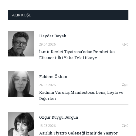
AÇIK KÖŞE
Haydar Bayak
29.04.2026
0
İzmir Devlet Tiyatrosu’ndan Rembetiko
Efsanesi: İki Yaka Tek Hikaye
Fuldem Özkan
26.03.2026
0
Kadının Varoluş Manifestosu: Lena, Leyla ve
Diğerleri
Özgür Duygu Durgun
13.03.2026
0
Asırlık Tiyatro Geleneği İzmir’de Yaşıyor