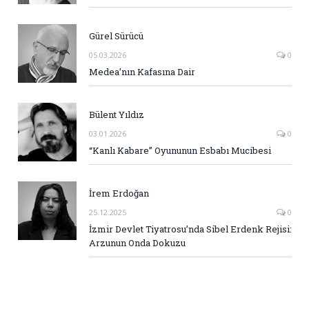
Gürel Sürücü
05.03.2026
0
Medea’nın Kafasına Dair
Bülent Yıldız
03.01.2026
0
“Kanlı Kabare” Oyununun Esbabı Mucibesi
İrem Erdoğan
25.12.2025
0
İzmir Devlet Tiyatrosu’nda Sibel Erdenk Rejisi:
Arzunun Onda Dokuzu