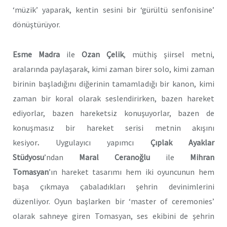
‘müzik’ yaparak, kentin sesini bir ‘gürültü senfonisine’
dönüştürüyor.
Esme Madra
ile
Ozan Çelik
, müthiş şiirsel metni,
aralarında paylaşarak, kimi zaman birer solo, kimi zaman
birinin başladığını diğerinin tamamladığı bir kanon, kimi
zaman bir koral olarak seslendirirken, bazen hareket
ediyorlar, bazen hareketsiz konuşuyorlar, bazen de
konuşmasız bir hareket serisi metnin akışını
kesiyor
.
Uygulayıcı yapımcı
Çıplak Ayaklar
Stüdyosu
’ndan
Maral Ceranoğlu
ile
Mihran
Tomasyan
’ın hareket tasarımı hem iki oyuncunun hem
başa çıkmaya
çabaladıkları şehrin devinimlerini
düzenliyor. Oyun başlarken bir ‘master of ceremonies’
olarak sahneye giren Tomasyan, ses ekibini de şehrin