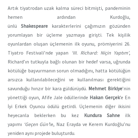
Artık tiyatrodan uzak kalma süreci bitmişti, pandeminin
hemen ardından Kurdoğlu,
ünlü
Shakespeare
karakterlerini çağımızın gözünden
yorumlayan bir üçleme yazmaya girişti. Tek kişilik
oyunlardan oluşan üçlemenin ilk oyunu, prömiyerini 26.
Tiyatro Festivali’nde yapan
‘III. Richard: Niçin Yaptım’
,
Richard’ın tutkuyla bağlı olunan bir hedef varsa, uğrunda
kötülüğe başvurmanın sorun olmadığını, hatta kötülüğün
arsızca kullanılabileceğini ve kullanılması gerektiğini
savunduğu hınzır bir kara güldürüydü.
Mehmet Birkiye
’nin
yönettiği oyun, Afife Jale ödüllerinde
Hakan Gerçek
’e En
İyi Erkek Oyuncu ödülü getirdi. Üçlemenin diğer ikisini
heyecanla beklerken bu kez
Kundura Sahne
ilk
yapımı
‘Geçen Gün’
le,
Naz Erayda ve Kerem Kurdoğlu’nu
yeniden aynı projede buluşturdu.