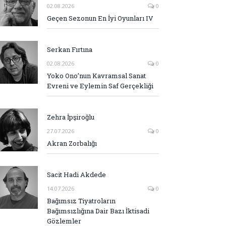
02.08.2026
0
Geçen Sezonun En İyi Oyunları IV
Serkan Fırtına
02.08.2026
0
Yoko Ono’nun Kavramsal Sanat
Evreni ve Eylemin Saf Gerçekliği
Zehra İpşiroğlu
27.07.2026
0
Akran Zorbalığı
Sacit Hadi Akdede
14.07.2026
0
Bağımsız Tiyatroların
Bağımsızlığına Dair Bazı İktisadi
Gözlemler