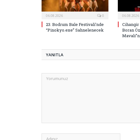
06.08.2026
0
06.08.2026
23. Bodrum Bale Festivali’nde
Cihangir
“Pinokyo.exe” Sahnelenecek
Boran Öz
Mavalı”nı
YANITLA