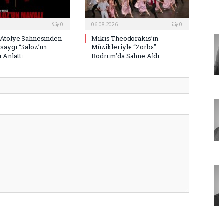
0
06.08.2026
0
 Atölye Sahnesinden
Mikis Theodorakis’in
saygı “Saloz’un
Müzikleriyle “Zorba”
 Anlattı
Bodrum’da Sahne Aldı