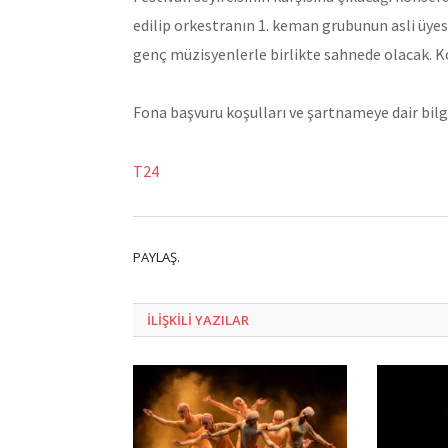
edilip orkestranın 1. keman grubunun asli üyes
genç müzisyenlerle birlikte sahnede olacak. Ko
Fona başvuru koşulları ve şartnameye dair bilgi
T24
PAYLAŞ.
ILIŞKILI
YAZILAR