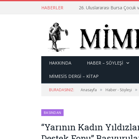
HABERLER
26. Uluslararası Bursa Çocuk v
HAKKINDA
HABER – SÖYLEŞI
MİMESİS DERGİ – KİTAP
»
»
BURADASINIZ:
Anasayfa
Haber - Söyleşi
BASINDAN
“Yarının Kadın Yıldızla
Destek Fonu” Başvurular