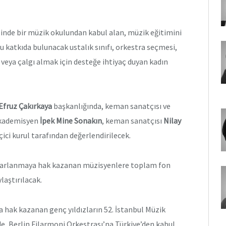
esinde bir müzik okulundan kabul alan, müzik eğitimini
u katkıda bulunacak ustalık sınıfı, orkestra seçmesi,
 veya çalgı almak için desteğe ihtiyaç duyan kadın
Efruz Çakırkaya
başkanlığında, keman sanatçısı ve
 akademisyen
İpek Mine Sonakın
, keman sanatçısı
Nilay
çici kurul tarafından değerlendirilecek.
ararlanmaya hak kazanan müzisyenlere toplam fon
laştırılacak.
a hak kazanan genç yıldızların 52. İstanbul Müzik
rde, Berlin Filarmoni Orkestrası’na Türkiye’den kabul