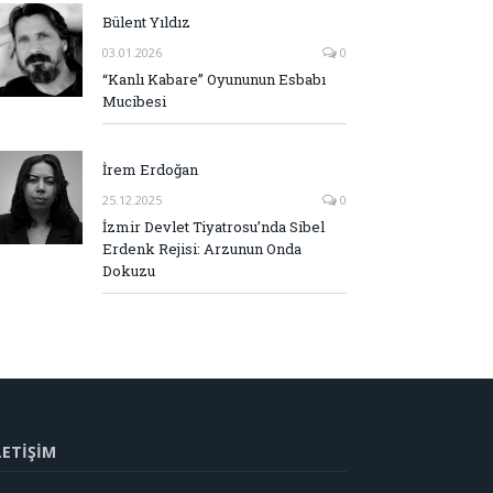
Bülent Yıldız
03.01.2026
0
“Kanlı Kabare” Oyununun Esbabı
Mucibesi
İrem Erdoğan
25.12.2025
0
İzmir Devlet Tiyatrosu’nda Sibel
Erdenk Rejisi: Arzunun Onda
Dokuzu
LETİŞİM