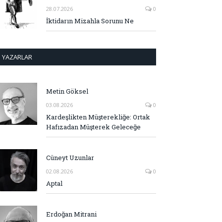
28.07.2026
0
İktidarın Mizahla Sorunu Ne
YAZARLAR
Metin Göksel
03.08.2026
0
Kardeşlikten Müşterekliğe: Ortak
Hafızadan Müşterek Geleceğe
Cüneyt Uzunlar
02.08.2026
0
Aptal
Erdoğan Mitrani