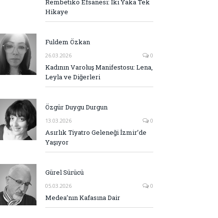
Rembetiko Efsanesi: İki Yaka Tek
Hikaye
Fuldem Özkan
26.03.2026
0
Kadının Varoluş Manifestosu: Lena,
Leyla ve Diğerleri
Özgür Duygu Durgun
13.03.2026
0
Asırlık Tiyatro Geleneği İzmir’de
Yaşıyor
Gürel Sürücü
05.03.2026
0
Medea’nın Kafasına Dair