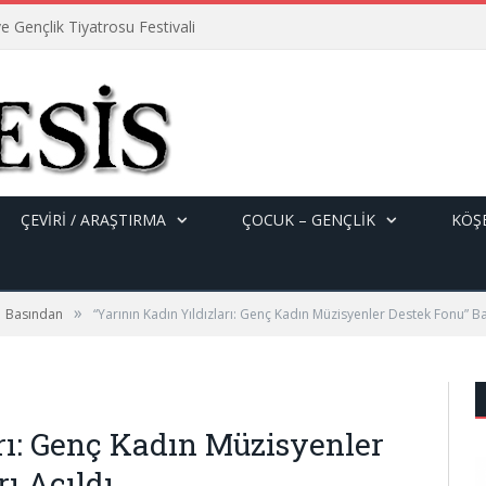
e Gençlik Tiyatrosu Festivali
ÇEVİRİ / ARAŞTIRMA
ÇOCUK – GENÇLIK
KÖŞE
»
Basından
“Yarının Kadın Yıldızları: Genç Kadın Müzisyenler Destek Fonu” Ba
rı: Genç Kadın Müzisyenler
ı Açıldı