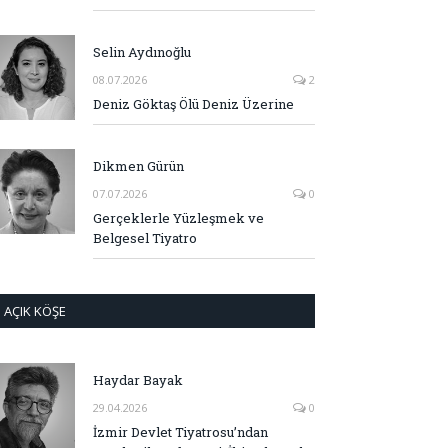
Selin Aydınoğlu
08.07.2026
2
Deniz Göktaş Ölü Deniz Üzerine
Dikmen Gürün
07.07.2026
0
Gerçeklerle Yüzleşmek ve
Belgesel Tiyatro
AÇIK KÖŞE
Haydar Bayak
29.04.2026
0
İzmir Devlet Tiyatrosu’ndan