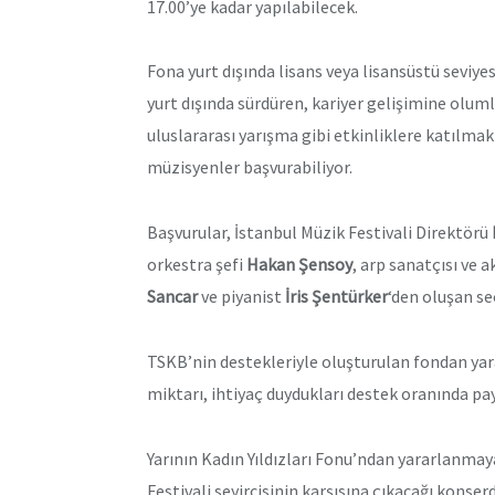
17.00’ye kadar yapılabilecek.
Fona yurt dışında lisans veya lisansüstü seviy
yurt dışında sürdüren, kariyer gelişimine oluml
uluslararası yarışma gibi etkinliklere katılmak
müzisyenler başvurabiliyor.
Başvurular, İstanbul Müzik Festivali Direktörü
orkestra şefi
Hakan Şensoy
, arp sanatçısı ve
Sancar
ve piyanist
İris Şentürker
‘den oluşan se
TSKB’nin destekleriyle oluşturulan fondan y
miktarı, ihtiyaç duydukları destek oranında pay
Yarının Kadın Yıldızları Fonu’ndan yararlanmay
Festivali seyircisinin karşısına çıkacağı konse