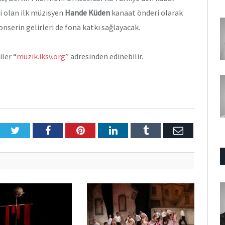
i olan ilk müzisyen
Hande Küden
kanaat önderi olarak
nserin gelirleri de fona katkı sağlayacak.
ler “
muzik.iksv.org
” adresinden edinebilir.
Twitter
Facebook
Pinterest
LinkedIn
Tumblr
E-
Posta