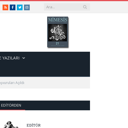
RSS
Facebook
Twitter
Instagram
 YAZILARI
şvuruları Açıldı
EDITÖRDEN
EDİTÖR