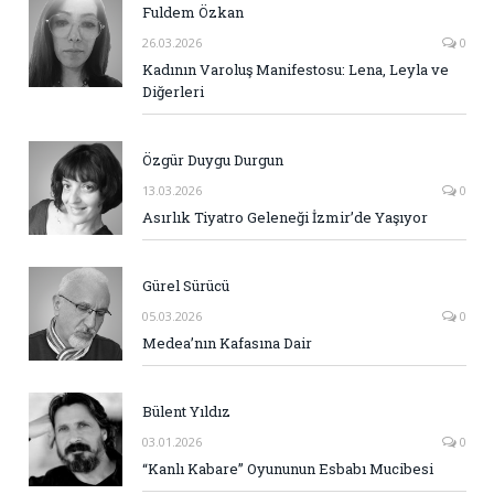
Fuldem Özkan
26.03.2026
0
Kadının Varoluş Manifestosu: Lena, Leyla ve
Diğerleri
Özgür Duygu Durgun
13.03.2026
0
Asırlık Tiyatro Geleneği İzmir’de Yaşıyor
Gürel Sürücü
05.03.2026
0
Medea’nın Kafasına Dair
Bülent Yıldız
03.01.2026
0
“Kanlı Kabare” Oyununun Esbabı Mucibesi