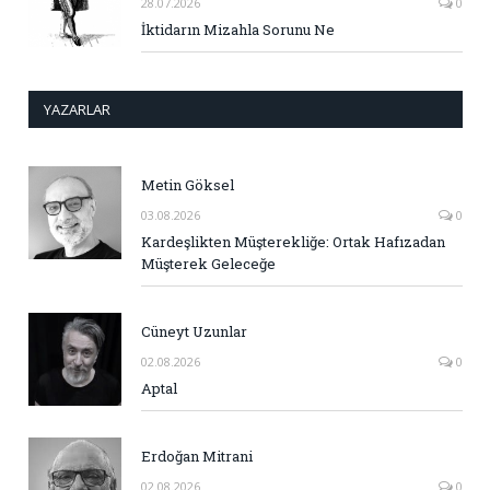
28.07.2026
0
İktidarın Mizahla Sorunu Ne
YAZARLAR
Metin Göksel
03.08.2026
0
Kardeşlikten Müşterekliğe: Ortak Hafızadan
Müşterek Geleceğe
Cüneyt Uzunlar
02.08.2026
0
Aptal
Erdoğan Mitrani
02.08.2026
0