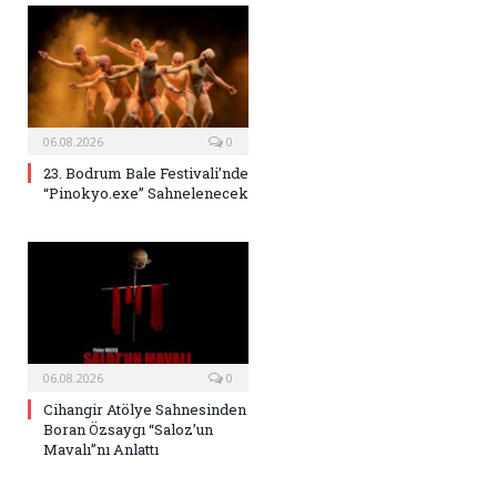
06.08.2026
0
23. Bodrum Bale Festivali’nde
“Pinokyo.exe” Sahnelenecek
06.08.2026
0
Cihangir Atölye Sahnesinden
Boran Özsaygı “Saloz’un
Mavalı”nı Anlattı