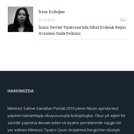
İrem Erdoğan
25.12.2025
0
İzmir Devlet Tiyatrosu’nda Sibel Erdenk Rejisi:
Arzunun Onda Dokuzu
HAKKIMIZDA
Mimesis Sahne Sanatları Portali 2010 yılının Nisan ayında test
yayınını tamamlayıp okuyucusuyla buluşmuştur. Otuz yılı aşkın bir
süredir yayınına devam eden ve tiyatro çevrelerinde saygın bir
yer edinen Mimesis Tiyatro Çeviri Araştırma Dergisi’nin düzeyli