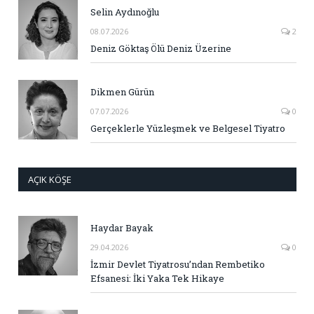
Selin Aydınoğlu
08.07.2026
2
Deniz Göktaş Ölü Deniz Üzerine
Dikmen Gürün
07.07.2026
0
Gerçeklerle Yüzleşmek ve Belgesel Tiyatro
AÇIK KÖŞE
Haydar Bayak
29.04.2026
0
İzmir Devlet Tiyatrosu’ndan Rembetiko
Efsanesi: İki Yaka Tek Hikaye