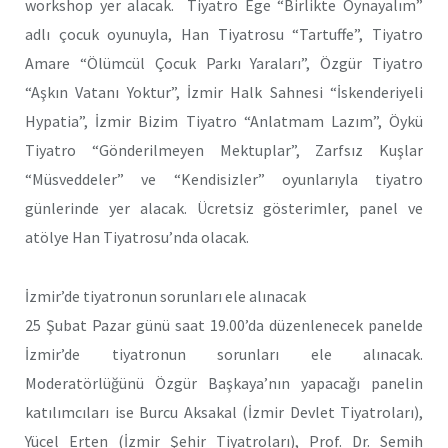
workshop yer alacak. Tiyatro Ege “Birlikte Oynayalım”
adlı çocuk oyunuyla, Han Tiyatrosu “Tartuffe”, Tiyatro
Amare “Ölümcül Çocuk Parkı Yaraları”, Özgür Tiyatro
“Aşkın Vatanı Yoktur”, İzmir Halk Sahnesi “İskenderiyeli
Hypatia”, İzmir Bizim Tiyatro “Anlatmam Lazım”, Öykü
Tiyatro “Gönderilmeyen Mektuplar”, Zarfsız Kuşlar
“Müsveddeler” ve “Kendisizler” oyunlarıyla tiyatro
günlerinde yer alacak. Ücretsiz gösterimler, panel ve
atölye Han Tiyatrosu’nda olacak.
İzmir’de tiyatronun sorunları ele alınacak
25 Şubat Pazar günü saat 19.00’da düzenlenecek panelde
İzmir’de tiyatronun sorunları ele alınacak.
Moderatörlüğünü Özgür Başkaya’nın yapacağı panelin
katılımcıları ise Burcu Aksakal (İzmir Devlet Tiyatroları),
Yücel Erten (İzmir Şehir Tiyatroları), Prof. Dr. Semih