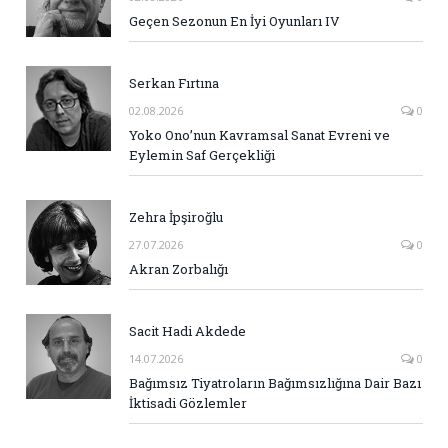
Geçen Sezonun En İyi Oyunları IV
Serkan Fırtına
02.08.2026
0
Yoko Ono’nun Kavramsal Sanat Evreni ve
Eylemin Saf Gerçekliği
Zehra İpşiroğlu
27.07.2026
0
Akran Zorbalığı
Sacit Hadi Akdede
14.07.2026
0
Bağımsız Tiyatroların Bağımsızlığına Dair Bazı
İktisadi Gözlemler