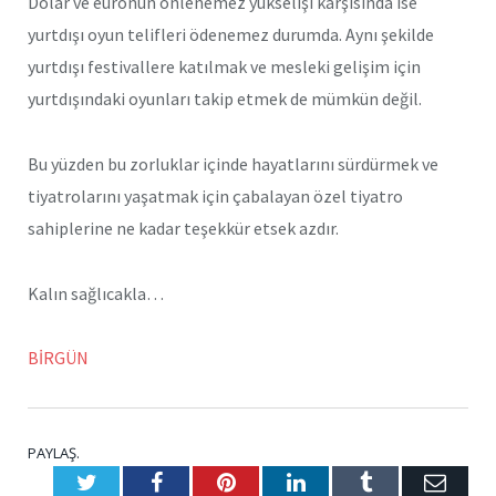
Dolar ve euronun önlenemez yükselişi karşısında ise
yurtdışı oyun telifleri ödenemez durumda. Aynı şekilde
yurtdışı festivallere katılmak ve mesleki gelişim için
yurtdışındaki oyunları takip etmek de mümkün değil.
Bu yüzden bu zorluklar içinde hayatlarını sürdürmek ve
tiyatrolarını yaşatmak için çabalayan özel tiyatro
sahiplerine ne kadar teşekkür etsek azdır.
Kalın sağlıcakla…
BİRGÜN
PAYLAŞ.
Twitter
Facebook
Pinterest
LinkedIn
Tumblr
E-