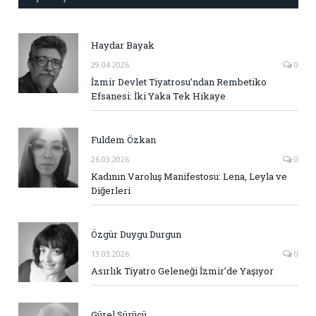
Haydar Bayak
29.04.2026
0
İzmir Devlet Tiyatrosu’ndan Rembetiko
Efsanesi: İki Yaka Tek Hikaye
Fuldem Özkan
26.03.2026
0
Kadının Varoluş Manifestosu: Lena, Leyla ve
Diğerleri
Özgür Duygu Durgun
13.03.2026
0
Asırlık Tiyatro Geleneği İzmir’de Yaşıyor
Gürel Sürücü