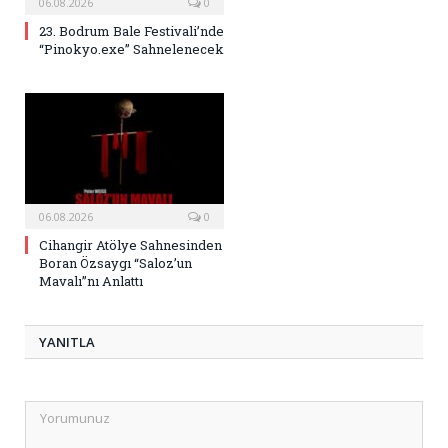
06.08.2026
0
23. Bodrum Bale Festivali’nde
“Pinokyo.exe” Sahnelenecek
06.08.2026
0
Cihangir Atölye Sahnesinden
Boran Özsaygı “Saloz’un
Mavalı”nı Anlattı
YANITLA