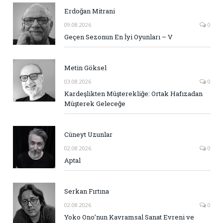
Erdoğan Mitrani
09.08.2026
0
Geçen Sezonun En İyi Oyunları – V
Metin Göksel
03.08.2026
0
Kardeşlikten Müşterekliğe: Ortak Hafızadan
Müşterek Geleceğe
Cüneyt Uzunlar
02.08.2026
0
Aptal
Serkan Fırtına
02.08.2026
0
Yoko Ono’nun Kavramsal Sanat Evreni ve