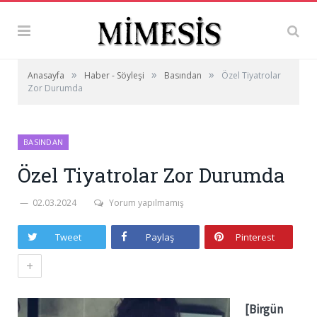
»
»
»
Anasayfa
Haber - Söyleşi
Basından
Özel Tiyatrolar
Zor Durumda
BASINDAN
Özel Tiyatrolar Zor Durumda
02.03.2024
Yorum yapılmamış
Tweet
Paylaş
Pinterest
+
[Birgün