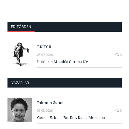
EDITÖRDEN
EDİTÖR
28.07.2026
0
İktidarın Mizahla Sorunu Ne
YAZARLAR
Dikmen Gürün
09.08.2026
0
Genco Erkal’a Bir Kez Daha ‘Merhaba’…