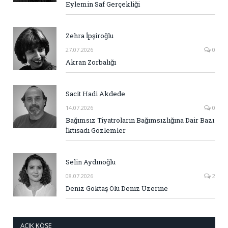
Eylemin Saf Gerçekliği
Zehra İpşiroğlu
27.07.2026
0
Akran Zorbalığı
Sacit Hadi Akdede
14.07.2026
0
Bağımsız Tiyatroların Bağımsızlığına Dair Bazı
İktisadi Gözlemler
Selin Aydınoğlu
08.07.2026
2
Deniz Göktaş Ölü Deniz Üzerine
AÇIK KÖŞE