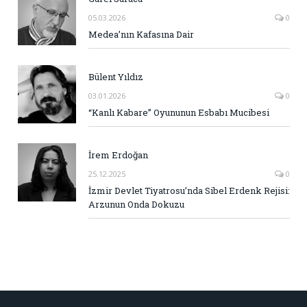
05.03.2026
0
Medea’nın Kafasına Dair
Bülent Yıldız
03.01.2026
0
“Kanlı Kabare” Oyununun Esbabı Mucibesi
İrem Erdoğan
25.12.2025
0
İzmir Devlet Tiyatrosu’nda Sibel Erdenk Rejisi:
Arzunun Onda Dokuzu