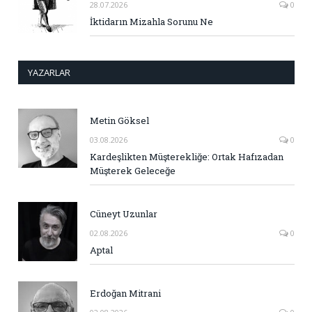
28.07.2026
0
İktidarın Mizahla Sorunu Ne
YAZARLAR
Metin Göksel
03.08.2026
0
Kardeşlikten Müşterekliğe: Ortak Hafızadan
Müşterek Geleceğe
Cüneyt Uzunlar
02.08.2026
0
Aptal
Erdoğan Mitrani