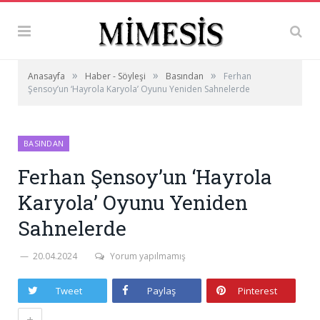
»
»
»
Anasayfa
Haber - Söyleşi
Basından
Ferhan
Şensoy’un ‘Hayrola Karyola’ Oyunu Yeniden Sahnelerde
BASINDAN
Ferhan Şensoy’un ‘Hayrola
Karyola’ Oyunu Yeniden
Sahnelerde
20.04.2024
Yorum yapılmamış
Tweet
Paylaş
Pinterest
+