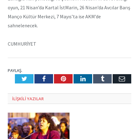
oyun, 21 Nisan’da Kartal İstMarin, 26 Nisan’da Avcılar Barış
Manço Kültür Merkezi, 7 Mayıs’ta ise AKM’de
sahnelenecek.
CUMHURİYET
PAYLAŞ.
Twitter
Facebook
Pinterest
LinkedIn
Tumblr
E-
Posta
ILIŞKILI
YAZILAR