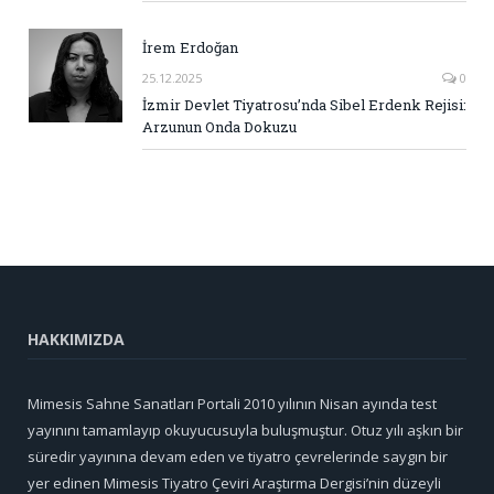
İrem Erdoğan
25.12.2025
0
İzmir Devlet Tiyatrosu’nda Sibel Erdenk Rejisi:
Arzunun Onda Dokuzu
HAKKIMIZDA
Mimesis Sahne Sanatları Portali 2010 yılının Nisan ayında test
yayınını tamamlayıp okuyucusuyla buluşmuştur. Otuz yılı aşkın bir
süredir yayınına devam eden ve tiyatro çevrelerinde saygın bir
yer edinen Mimesis Tiyatro Çeviri Araştırma Dergisi’nin düzeyli