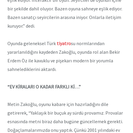
eşlik ediyor. İnteraktif bir oyun. Seyirciler de oyunun içine
bir şekilde dahil oluyor. Bazen oyuna sahneye eşlik ediyor.
Bazen sanatçı seyircilerin arasına iniyor. Onlarla iletişim
kuruyor.” dedi.
Oyunda geleneksel Türk
tiyatro
su normlarından
yararlanıldığını kaydeden Zakoğlu, oyunda rol alan Bekir
Erdem Öz ile kavuklu ve pişekarı modern bir yorumla
sahnelediklerini aktardı.
“EV KİRALARI O KADAR FARKLI Kİ…”
Metin Zakoğlu, oyunu kabare için hazırladığını dile
getirerek, “Yaklaşık bir buçuk ay sürdü provamız. Provalar
esnasında metni biraz daha bugüne güncellemek gerekti.
Doğaçlamalarımızda onu yaptık. Çünkü 2001 yılındaki ev