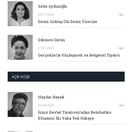
Selin Aydınoğlu
08.07.2026
2
Deniz Göktaş Ölü Deniz Üzerine
Dikmen Gürün
07.07.2026
0
Gerçeklerle Yüzleşmek ve Belgesel Tiyatro
AÇIK KÖŞE
Haydar Bayak
29.04.2026
0
İzmir Devlet Tiyatrosu’ndan Rembetiko
Efsanesi: İki Yaka Tek Hikaye