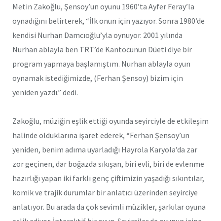
Metin Zakoğlu, Şensoy’un oyunu 1960’ta Ayfer Feray’la
oynadığını belirterek, “İlk onun için yazıyor. Sonra 1980’de
kendisi Nurhan Damcıoğlu’yla oynuyor. 2001 yılında
Nurhan ablayla ben TRT’de Kantocunun Düeti diye bir
program yapmaya başlamıştım. Nurhan ablayla oyun
oynamak istediğimizde, (Ferhan Şensoy) bizim için
yeniden yazdı.” dedi.
Zakoğlu, müziğin eşlik ettiği oyunda seyirciyle de etkileşim
halinde olduklarına işaret ederek, “Ferhan Şensoy’un
yeniden, benim adıma uyarladığı Hayrola Karyola’da zar
zor geçinen, dar boğazda sıkışan, biri evli, biri de evlenme
hazırlığı yapan iki farklı genç çiftimizin yaşadığı sıkıntılar,
komik ve trajik durumlar bir anlatıcı üzerinden seyirciye
anlatıyor. Bu arada da çok sevimli müzikler, şarkılar oyuna