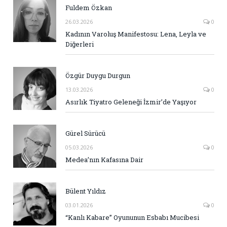
Fuldem Özkan
26.03.2026
0
Kadının Varoluş Manifestosu: Lena, Leyla ve
Diğerleri
Özgür Duygu Durgun
13.03.2026
0
Asırlık Tiyatro Geleneği İzmir’de Yaşıyor
Gürel Sürücü
05.03.2026
0
Medea’nın Kafasına Dair
Bülent Yıldız
03.01.2026
0
“Kanlı Kabare” Oyununun Esbabı Mucibesi