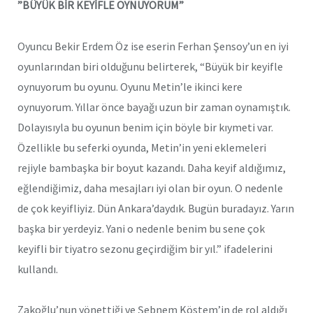
”BÜYÜK BİR KEYİFLE OYNUYORUM”
Oyuncu Bekir Erdem Öz ise eserin Ferhan Şensoy’un en iyi
oyunlarından biri olduğunu belirterek, “Büyük bir keyifle
oynuyorum bu oyunu. Oyunu Metin’le ikinci kere
oynuyorum. Yıllar önce bayağı uzun bir zaman oynamıştık.
Dolayısıyla bu oyunun benim için böyle bir kıymeti var.
Özellikle bu seferki oyunda, Metin’in yeni eklemeleri
rejiyle bambaşka bir boyut kazandı. Daha keyif aldığımız,
eğlendiğimiz, daha mesajları iyi olan bir oyun. O nedenle
de çok keyifliyiz. Dün Ankara’daydık. Bugün buradayız. Yarın
başka bir yerdeyiz. Yani o nedenle benim bu sene çok
keyifli bir tiyatro sezonu geçirdiğim bir yıl.” ifadelerini
kullandı.
Zakoğlu’nun yönettiği ve Şebnem Köstem’in de rol aldığı