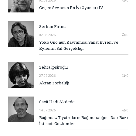
02.08.2026
0
Geçen Sezonun En İyi Oyunları IV
Serkan Fırtına
02.08.2026
0
Yoko Ono’nun Kavramsal Sanat Evreni ve
Eylemin Saf Gerçekliği
Zehra İpşiroğlu
27.07.2026
0
Akran Zorbalığı
Sacit Hadi Akdede
14.07.2026
0
Bağımsız Tiyatroların Bağımsızlığına Dair Bazı
İktisadi Gözlemler