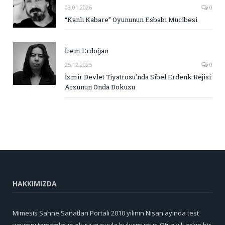
03.01.2026
0
“Kanlı Kabare” Oyununun Esbabı Mucibesi
İrem Erdoğan
25.12.2025
0
İzmir Devlet Tiyatrosu’nda Sibel Erdenk Rejisi:
Arzunun Onda Dokuzu
HAKKIMIZDA
Mimesis Sahne Sanatları Portali 2010 yılının Nisan ayında test