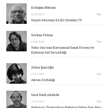
Erdoğan Mitrani
02.08.2026
0
Geçen Sezonun En İyi Oyunları IV
Serkan Fırtına
02.08.2026
0
Yoko Ono’nun Kavramsal Sanat Evreni ve
Eylemin Saf Gerçekliği
Zehra İpşiroğlu
27.07.2026
0
Akran Zorbalığı
Sacit Hadi Akdede
14.07.2026
0
Bağımsız Tiyatroların Bağımsızlığına Dair Bazı