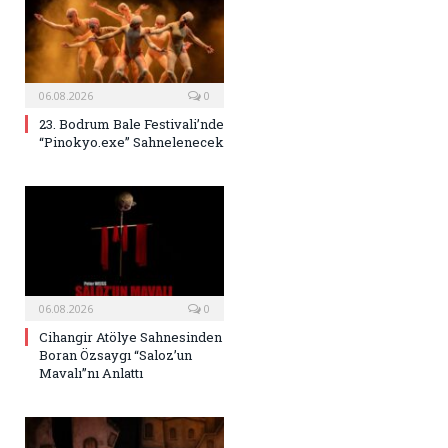
06.08.2026
0
23. Bodrum Bale Festivali’nde
“Pinokyo.exe” Sahnelenecek
06.08.2026
0
Cihangir Atölye Sahnesinden
Boran Özsaygı “Saloz’un
Mavalı”nı Anlattı