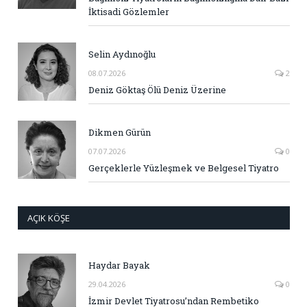
İktisadi Gözlemler
Selin Aydınoğlu
08.07.2026
2
Deniz Göktaş Ölü Deniz Üzerine
Dikmen Gürün
07.07.2026
0
Gerçeklerle Yüzleşmek ve Belgesel Tiyatro
AÇIK KÖŞE
Haydar Bayak
29.04.2026
0
İzmir Devlet Tiyatrosu’ndan Rembetiko