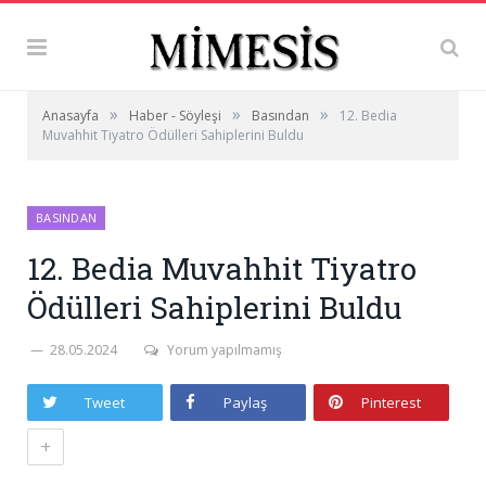
»
»
»
Anasayfa
Haber - Söyleşi
Basından
12. Bedia
Muvahhit Tiyatro Ödülleri Sahiplerini Buldu
BASINDAN
12. Bedia Muvahhit Tiyatro
Ödülleri Sahiplerini Buldu
28.05.2024
Yorum yapılmamış
Tweet
Paylaş
Pinterest
+