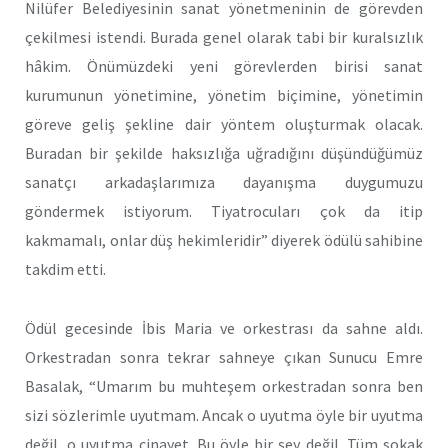
Nilüfer Belediyesinin sanat yönetmeninin de görevden
çekilmesi istendi. Burada genel olarak tabi bir kuralsızlık
hâkim. Önümüzdeki yeni görevlerden birisi sanat
kurumunun yönetimine, yönetim biçimine, yönetimin
göreve geliş şekline dair yöntem oluşturmak olacak.
Buradan bir şekilde haksızlığa uğradığını düşündüğümüz
sanatçı arkadaşlarımıza dayanışma duygumuzu
göndermek istiyorum. Tiyatrocuları çok da itip
kakmamalı, onlar düş hekimleridir” diyerek ödülü sahibine
takdim etti.
Ödül gecesinde İbis Maria ve orkestrası da sahne aldı.
Orkestradan sonra tekrar sahneye çıkan Sunucu Emre
Basalak, “Umarım bu muhteşem orkestradan sonra ben
sizi sözlerimle uyutmam. Ancak o uyutma öyle bir uyutma
değil, o uyutma cinayet. Bu öyle bir şey değil. Tüm sokak