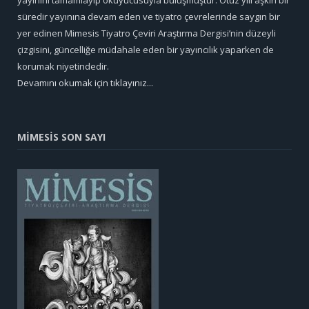
yayınını tamamlayıp okuyucusuyla buluşmuştur. Otuz yılı aşkın bir
süredir yayınına devam eden ve tiyatro çevrelerinde saygın bir
yer edinen Mimesis Tiyatro Çeviri Araştırma Dergisi’nin düzeyli
çizgisini, güncelliğe müdahale eden bir yayıncılık yaparken de
korumak niyetindedir.
Devamını okumak için tıklayınız...
MİMESİS SON SAYI