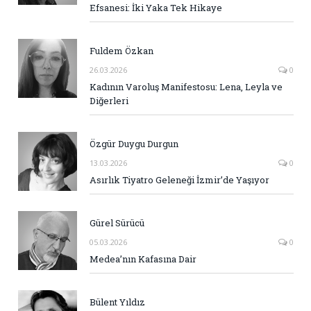
Efsanesi: İki Yaka Tek Hikaye
Fuldem Özkan
26.03.2026
0
Kadının Varoluş Manifestosu: Lena, Leyla ve
Diğerleri
Özgür Duygu Durgun
13.03.2026
0
Asırlık Tiyatro Geleneği İzmir’de Yaşıyor
Gürel Sürücü
05.03.2026
0
Medea’nın Kafasına Dair
Bülent Yıldız