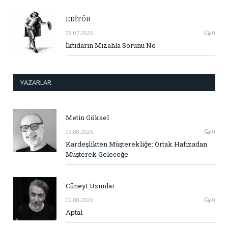
EDİTÖR
28.07.2026
0
İktidarın Mizahla Sorunu Ne
YAZARLAR
Metin Göksel
03.08.2026
0
Kardeşlikten Müşterekliğe: Ortak Hafızadan
Müşterek Geleceğe
Cüneyt Uzunlar
02.08.2026
0
Aptal