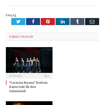
PAYLAŞ.
Twitter
Facebook
Pinterest
LinkedIn
Tumblr
E-
Posta
ILIŞKILI
YAZILAR
09.08.2026
0
“Carmina Burana” Bodrum
Kalesi’nde İlk Kez
Sahnelendi