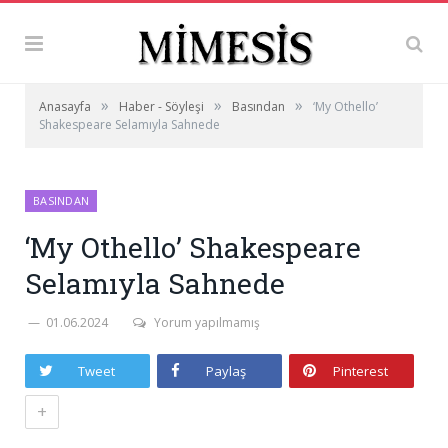
»
»
»
Anasayfa
Haber - Söyleşi
Basından
‘My Othello’
Shakespeare Selamıyla Sahnede
BASINDAN
‘My Othello’ Shakespeare
Selamıyla Sahnede
01.06.2024
Yorum yapılmamış
Tweet
Paylaş
Pinterest
+