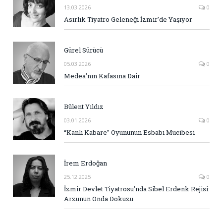
13.03.2026
0
Asırlık Tiyatro Geleneği İzmir’de Yaşıyor
Gürel Sürücü
05.03.2026
0
Medea’nın Kafasına Dair
Bülent Yıldız
03.01.2026
0
“Kanlı Kabare” Oyununun Esbabı Mucibesi
İrem Erdoğan
25.12.2025
0
İzmir Devlet Tiyatrosu’nda Sibel Erdenk Rejisi:
Arzunun Onda Dokuzu