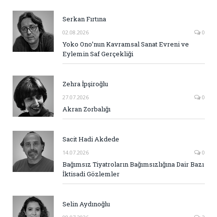
Serkan Fırtına
02.08.2026
0
Yoko Ono’nun Kavramsal Sanat Evreni ve
Eylemin Saf Gerçekliği
Zehra İpşiroğlu
27.07.2026
0
Akran Zorbalığı
Sacit Hadi Akdede
14.07.2026
0
Bağımsız Tiyatroların Bağımsızlığına Dair Bazı
İktisadi Gözlemler
Selin Aydınoğlu