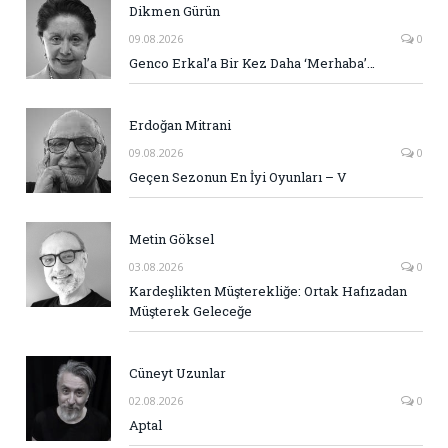
Dikmen Gürün
09.08.2026
0
Genco Erkal’a Bir Kez Daha ‘Merhaba’…
Erdoğan Mitrani
09.08.2026
0
Geçen Sezonun En İyi Oyunları – V
Metin Göksel
03.08.2026
0
Kardeşlikten Müşterekliğe: Ortak Hafızadan
Müşterek Geleceğe
Cüneyt Uzunlar
02.08.2026
0
Aptal