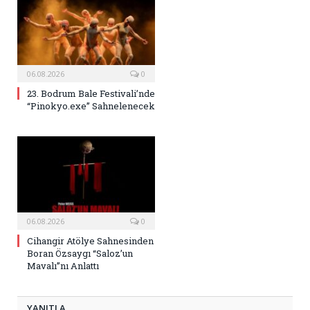
06.08.2026
0
23. Bodrum Bale Festivali’nde
“Pinokyo.exe” Sahnelenecek
06.08.2026
0
Cihangir Atölye Sahnesinden
Boran Özsaygı “Saloz’un
Mavalı”nı Anlattı
YANITLA