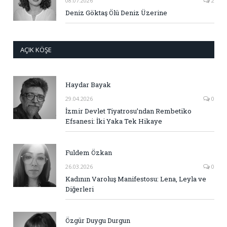
08.07.2026
2
Deniz Göktaş Ölü Deniz Üzerine
AÇIK KÖŞE
Haydar Bayak
29.04.2026
0
İzmir Devlet Tiyatrosu’ndan Rembetiko
Efsanesi: İki Yaka Tek Hikaye
Fuldem Özkan
26.03.2026
0
Kadının Varoluş Manifestosu: Lena, Leyla ve
Diğerleri
Özgür Duygu Durgun