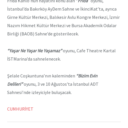
Frida Kahlo’nun hayatını konu alan “
Frida
” oyunu,
İstanbul’da Bakırköy AyDem Sahne ve İkinciKat’ta, ayrıca
Girne Kültür Merkezi, Balıkesir Avlu Kongre Merkezi, İzmir
Nazım Hikmet Kültür Merkezi ve Bursa Akademik Odalar
Birliği (BAOB) Sahne’de gösterilecek.
“Yaşar Ne Yaşar Ne Yaşamaz”
oyunu, Cafe Theatre Kartal
İSTMarina’da sahnelenecek.
Şelale Coşkuntuna’nın kaleminden
“Bizim Evin
Delileri”
oyunu, 3 ve 10 Ağustos’ta İstanbul ADT
Sahnesi’nde izleyiciyle buluşacak.
CUMHURİYET