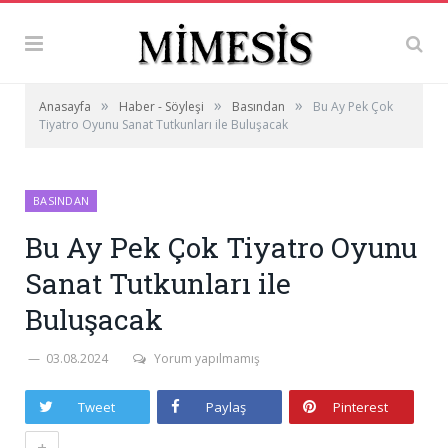
»
»
»
Anasayfa
Haber - Söyleşi
Basından
Bu Ay Pek Çok
Tiyatro Oyunu Sanat Tutkunları ile Buluşacak
BASINDAN
Bu Ay Pek Çok Tiyatro Oyunu
Sanat Tutkunları ile
Buluşacak
03.08.2024
Yorum yapılmamış
Tweet
Paylaş
Pinterest
+