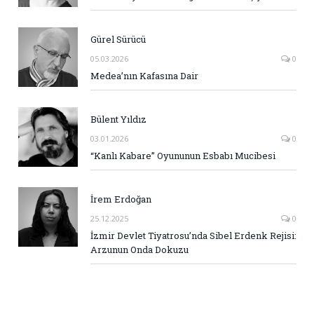
Gürel Sürücü
05.03.2026
0
Medea’nın Kafasına Dair
Bülent Yıldız
03.01.2026
0
“Kanlı Kabare” Oyununun Esbabı Mucibesi
İrem Erdoğan
25.12.2025
0
İzmir Devlet Tiyatrosu’nda Sibel Erdenk Rejisi:
Arzunun Onda Dokuzu