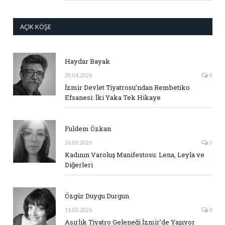
AÇIK KÖŞE
Haydar Bayak
29.04.2026
0
İzmir Devlet Tiyatrosu’ndan Rembetiko
Efsanesi: İki Yaka Tek Hikaye
Fuldem Özkan
26.03.2026
0
Kadının Varoluş Manifestosu: Lena, Leyla ve
Diğerleri
Özgür Duygu Durgun
13.03.2026
0
Asırlık Tiyatro Geleneği İzmir’de Yaşıyor