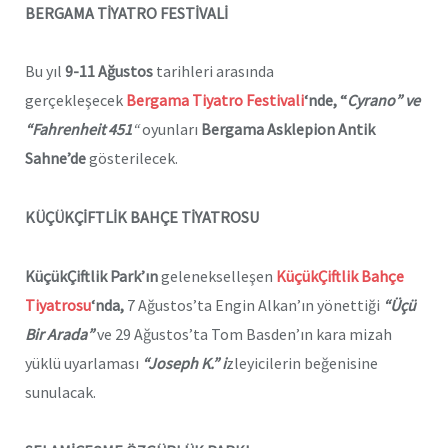
BERGAMA TİYATRO FESTİVALİ
Bu yıl
9-11 Ağustos
tarihleri arasında
gerçekleşecek
Bergama Tiyatro Festivali
‘nde, “
Cyrano” ve
“Fahrenheit 451
“
oyunları
Bergama Asklepion Antik
Sahne’de
gösterilecek.
KÜÇÜKÇİFTLİK BAHÇE TİYATROSU
KüçükÇiftlik Park’ın
gelenekselleşen
KüçükÇiftlik Bahçe
Tiyatrosu
‘nda,
7 Ağustos’ta Engin Alkan’ın yönettiği
“Üçü
Bir Arada”
ve 29 Ağustos’ta Tom Basden’ın kara mizah
yüklü uyarlaması
“Joseph K.” i
zleyicilerin beğenisine
sunulacak.