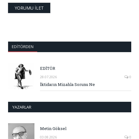
EDITÖRDEN
EDİTÖR
28.07.2026
0
İktidarın Mizahla Sorunu Ne
YAZARLAR
Metin Göksel
03.08.2026
0