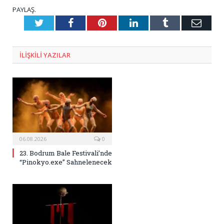
PAYLAŞ.
Twitter
Facebook
Pinterest
LinkedIn
Tumblr
E-
Posta
ILIŞKILI
YAZILAR
06.08.2026
0
23. Bodrum Bale Festivali’nde
“Pinokyo.exe” Sahnelenecek