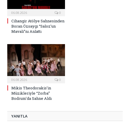
06.08.2026
0
Cihangir Atölye Sahnesinden
Boran Özsaygı “Saloz’un
Mavalı”nı Anlattı
06.08.2026
0
Mikis Theodorakis’in
Müzikleriyle “Zorba”
Bodrum’da Sahne Aldı
YANITLA