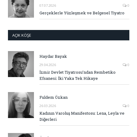
07.07.2026
0
Gerçeklerle Yüzleşmek ve Belgesel Tiyatro
AÇIK KÖŞE
Haydar Bayak
29.04.2026
0
İzmir Devlet Tiyatrosu’ndan Rembetiko
Efsanesi: İki Yaka Tek Hikaye
Fuldem Özkan
26.03.2026
0
Kadının Varoluş Manifestosu: Lena, Leyla ve
Diğerleri