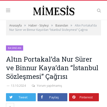
»
»
»
Anasayfa
Haber - Söyleşi
Basından
Altın Portakal’da
Nur Sürer ve Binnur Kaya’dan “İstanbul Sözleşmesi” Çağrısı
BASINDAN
Altın Portakal’da Nur Sürer
ve Binnur Kaya’dan “İstanbul
Sözleşmesi” Çağrısı
13.10.2024
Yorum yapılmamış
Tweet
Paylaş
Pinterest
+