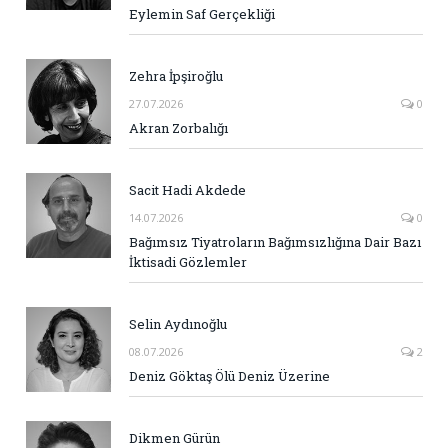
Eylemin Saf Gerçekliği
Zehra İpşiroğlu
27.07.2026
0
Akran Zorbalığı
Sacit Hadi Akdede
14.07.2026
0
Bağımsız Tiyatroların Bağımsızlığına Dair Bazı
İktisadi Gözlemler
Selin Aydınoğlu
08.07.2026
2
Deniz Göktaş Ölü Deniz Üzerine
Dikmen Gürün