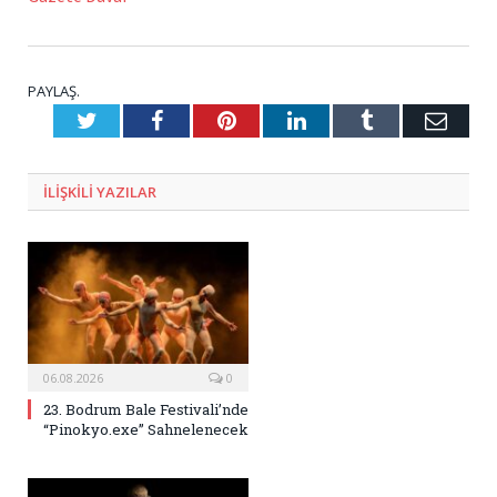
PAYLAŞ.
Twitter
Facebook
Pinterest
LinkedIn
Tumblr
E-
Posta
ILIŞKILI
YAZILAR
06.08.2026
0
23. Bodrum Bale Festivali’nde
“Pinokyo.exe” Sahnelenecek