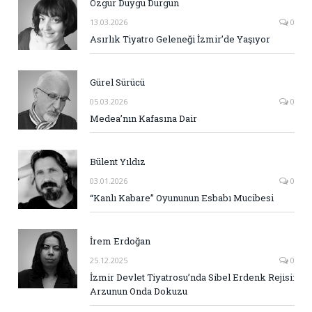
Özgür Duygu Durgun
13.03.2026
0
Asırlık Tiyatro Geleneği İzmir’de Yaşıyor
Gürel Sürücü
05.03.2026
0
Medea’nın Kafasına Dair
Bülent Yıldız
03.01.2026
0
“Kanlı Kabare” Oyununun Esbabı Mucibesi
İrem Erdoğan
25.12.2025
0
İzmir Devlet Tiyatrosu’nda Sibel Erdenk Rejisi:
Arzunun Onda Dokuzu