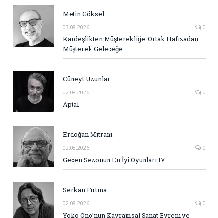
Metin Göksel
03.08.2026
0
Kardeşlikten Müşterekliğe: Ortak Hafızadan
Müşterek Geleceğe
Cüneyt Uzunlar
02.08.2026
0
Aptal
Erdoğan Mitrani
02.08.2026
0
Geçen Sezonun En İyi Oyunları IV
Serkan Fırtına
02.08.2026
0
Yoko Ono’nun Kavramsal Sanat Evreni ve