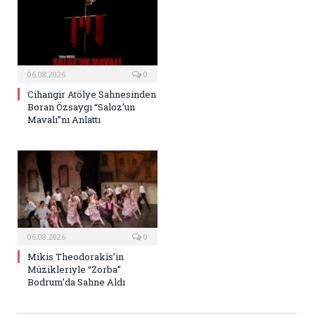
06.08.2026
0
Cihangir Atölye Sahnesinden
Boran Özsaygı “Saloz’un
Mavalı”nı Anlattı
06.08.2026
0
Mikis Theodorakis’in
Müzikleriyle “Zorba”
Bodrum’da Sahne Aldı