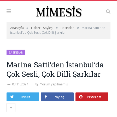
»
»
»
Anasayfa
Haber - Söyleşi
Basından
Marina Satti’den
İstanbul’da Çok Sesli, Çok Dilli Şarkılar
BASINDAN
Marina Satti’den İstanbul’da
Çok Sesli, Çok Dilli Şarkılar
03.11.2024
Yorum yapılmamış
Tweet
Paylaş
Pinterest
+