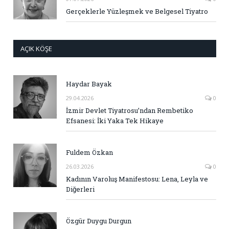
Gerçeklerle Yüzleşmek ve Belgesel Tiyatro
AÇIK KÖŞE
Haydar Bayak
29.04.2026
0
İzmir Devlet Tiyatrosu’ndan Rembetiko
Efsanesi: İki Yaka Tek Hikaye
Fuldem Özkan
26.03.2026
0
Kadının Varoluş Manifestosu: Lena, Leyla ve
Diğerleri
Özgür Duygu Durgun