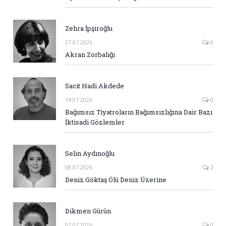
Zehra İpşiroğlu
27.07.2026
0
Akran Zorbalığı
Sacit Hadi Akdede
14.07.2026
0
Bağımsız Tiyatroların Bağımsızlığına Dair Bazı
İktisadi Gözlemler
Selin Aydınoğlu
08.07.2026
2
Deniz Göktaş Ölü Deniz Üzerine
Dikmen Gürün
07.07.2026
0