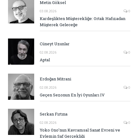
Metin Göksel
03.08.2026
0
Kardeşlikten Müşterekliğe: Ortak Hafızadan
Müşterek Geleceğe
Cüneyt Uzunlar
02.08.2026
0
Aptal
Erdoğan Mitrani
02.08.2026
0
Geçen Sezonun En İyi Oyunları IV
Serkan Fırtına
02.08.2026
0
Yoko Ono’nun Kavramsal Sanat Evreni ve
Eylemin Saf Gerçekliği