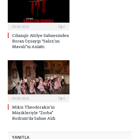
06.08.2026
0
Cihangir Atölye Sahnesinden
Boran Özsaygı “Saloz’un
Mavalı”nı Anlattı
06.08.2026
0
Mikis Theodorakis’in
Müzikleriyle “Zorba”
Bodrum’da Sahne Aldı
YANITLA