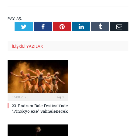
PAYLAŞ.
Twitter
Facebook
Pinterest
LinkedIn
Tumblr
E-
Posta
ILIŞKILI
YAZILAR
06.08.2026
0
23. Bodrum Bale Festivali’nde
“Pinokyo.exe” Sahnelenecek