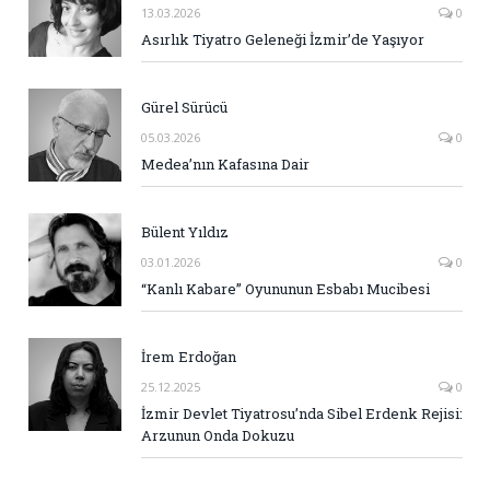
13.03.2026
0
Asırlık Tiyatro Geleneği İzmir’de Yaşıyor
Gürel Sürücü
05.03.2026
0
Medea’nın Kafasına Dair
Bülent Yıldız
03.01.2026
0
“Kanlı Kabare” Oyununun Esbabı Mucibesi
İrem Erdoğan
25.12.2025
0
İzmir Devlet Tiyatrosu’nda Sibel Erdenk Rejisi:
Arzunun Onda Dokuzu