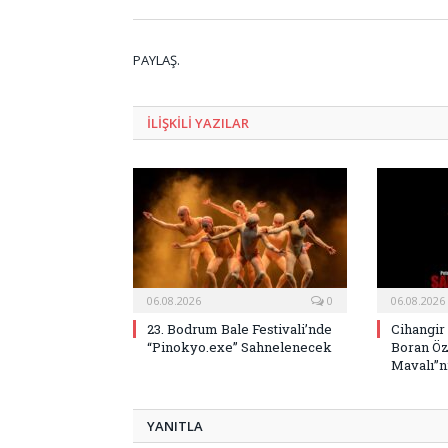
PAYLAŞ.
ILIŞKILI
YAZILAR
06.08.2026
0
06.08.2026
23. Bodrum Bale Festivali’nde
Cihangir
“Pinokyo.exe” Sahnelenecek
Boran Öz
Mavalı”nı
YANITLA