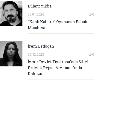
Bülent Yıldız
03.01.2026
0
“Kanlı Kabare” Oyununun Esbabı
Mucibesi
İrem Erdoğan
25.12.2025
0
İzmir Devlet Tiyatrosu’nda Sibel
Erdenk Rejisi: Arzunun Onda
Dokuzu