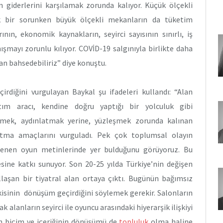
un giderlerini karşılamak zorunda kalıyor. Küçük ölçekli
ak bir sorunken büyük ölçekli mekanların da tüketim
nın, ekonomik kaynakların, seyirci sayısının sınırlı, iş
şmayı zorunlu kılıyor. COVİD-19 salgınıyla birlikte daha
an bahsedebiliriz” diye konuştu.
rdiğini vurgulayan Baykal şu ifadeleri kullandı: “Alan
atım aracı, kendine doğru yaptığı bir yolculuk gibi
ğitmek, aydınlatmak yerine, yüzleşmek zorunda kalınan
ratma amaçlarını vurguladı. Pek çok toplumsal olayın
elenen oyun metinlerinde yer bulduğunu görüyoruz. Bu
esine katkı sunuyor. Son 20-25 yılda Türkiye’nin değişen
llaşan bir tiyatral alan ortaya çıktı. Bugünün bağımsız
işkisinin dönüşüm geçirdiğini söylemek gerekir. Salonların
 alanların seyirci ile oyuncu arasındaki hiyerarşik ilişkiyi
rin biçim ve içeriğinin dönüşümü de
topluluk
olma haline