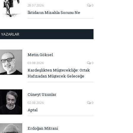
28.07.2026
0
İktidarın Mizahla Sorunu Ne
YAZARLAR
Metin Göksel
03.08.2026
0
Kardeşlikten Müşterekliğe: Ortak
Hafızadan Müşterek Geleceğe
Cüneyt Uzunlar
02.08.2026
0
Aptal
Erdoğan Mitrani