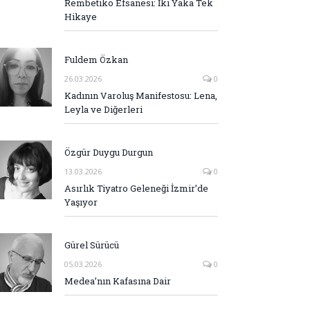
Rembetiko Efsanesi: İki Yaka Tek
Hikaye
Fuldem Özkan
26.03.2026
0
Kadının Varoluş Manifestosu: Lena,
Leyla ve Diğerleri
Özgür Duygu Durgun
13.03.2026
0
Asırlık Tiyatro Geleneği İzmir’de
Yaşıyor
Gürel Sürücü
05.03.2026
0
Medea’nın Kafasına Dair