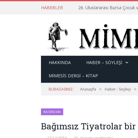
HABERLER
26. Uluslararası Bursa Çocuk v
HAKKINDA
HABER – SÖYLEŞI
MİMESİS DERGİ – KİTAP
»
»
BURADASINIZ:
Anasayfa
Haber - Söyleşi
BASINDAN
Bağımsız Tiyatrolar bi