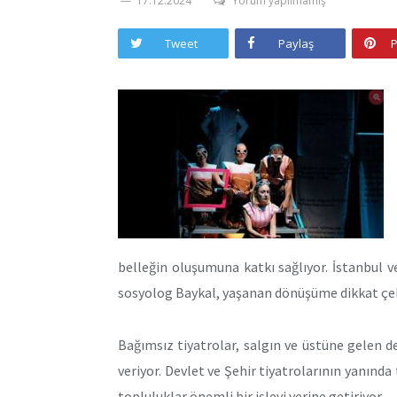
17.12.2024
Yorum yapılmamış
Tweet
Paylaş
P
belleğin oluşumuna katkı sağlıyor. İstanbul 
sosyolog Baykal, yaşanan dönüşüme dikkat çek
Bağımsız tiyatrolar, salgın ve üstüne gelen 
veriyor. Devlet ve Şehir tiyatrolarının yanın
topluluklar önemli bir işlevi yerine getiriyor.