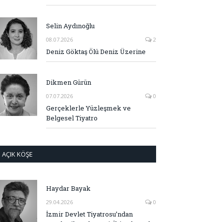
Selin Aydınoğlu
08.07.2026
2
Deniz Göktaş Ölü Deniz Üzerine
Dikmen Gürün
07.07.2026
0
Gerçeklerle Yüzleşmek ve
Belgesel Tiyatro
AÇIK KÖŞE
Haydar Bayak
29.04.2026
0
İzmir Devlet Tiyatrosu’ndan