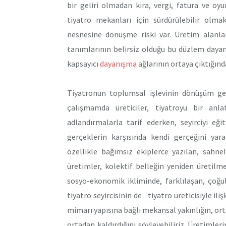
bir geliri olmadan kira, vergi, fatura ve oy
tiyatro mekanları için sürdürülebilir olm
nesnesine dönüşme riski var. Üretim alanları
tanımlarının belirsiz olduğu bu düzlem dayanı
kapsayıcı
dayanışma
ağlarının ortaya çıktığınd
Tiyatronun toplumsal işlevinin dönüşüm geçi
çalışmamda üreticiler, tiyatroyu bir anl
adlandırmalarla tarif ederken, seyirciyi e
gerçeklerin karşısında kendi gerçeğini ya
özellikle bağımsız ekiplerce yazılan, sahn
üretimler, kolektif belleğin yeniden üretilm
sosyo-ekonomik ikliminde, farklılaşan, çoğu
tiyatro seyircisinin de tiyatro üreticisiyle il
mimarı yapısına bağlı mekansal yakınlığın, ortak
ortadan kaldırdığını söyleyebiliriz. Üretimle