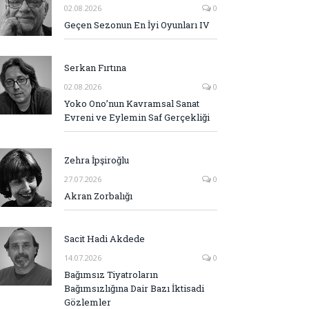
02.08.2026
0
Geçen Sezonun En İyi Oyunları IV
Serkan Fırtına
02.08.2026
0
Yoko Ono’nun Kavramsal Sanat
Evreni ve Eylemin Saf Gerçekliği
Zehra İpşiroğlu
27.07.2026
0
Akran Zorbalığı
Sacit Hadi Akdede
14.07.2026
0
Bağımsız Tiyatroların
Bağımsızlığına Dair Bazı İktisadi
Gözlemler