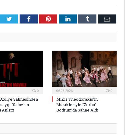
Twitter
Facebook
Pinterest
LinkedIn
Tumblr
E-
Posta
0
06.08.2026
0
 Atölye Sahnesinden
Mikis Theodorakis’in
saygı “Saloz’un
Müzikleriyle “Zorba”
 Anlattı
Bodrum’da Sahne Aldı