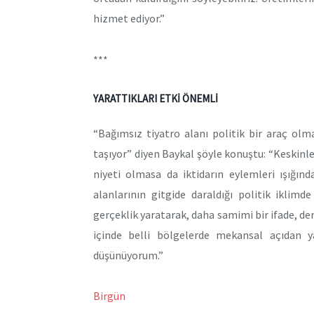
hizmet ediyor.”
***
YARATTIKLARI ETKİ ÖNEMLİ
“Bağımsız tiyatro alanı politik bir araç olm
taşıyor” diyen Baykal şöyle konuştu: “Keskinleş
niyeti olmasa da iktidarın eylemleri ışığın
alanlarının gitgide daraldığı politik iklimde
gerçeklik yaratarak, daha samimi bir ifade, de
içinde belli bölgelerde mekansal açıdan y
düşünüyorum.”
Birgün