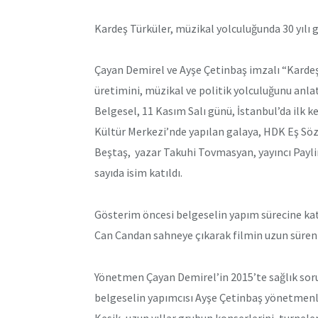
Kardeş Türküler, müzikal yolculuğunda 30 yılı g
Çayan Demirel ve Ayşe Çetinbaş imzalı “Kardeş T
üretimini, müzikal ve politik yolculuğunu anlat
Belgesel, 11 Kasım Salı günü, İstanbul’da ilk ke
Kültür Merkezi’nde yapılan galaya, HDK Eş Söz
Beştaş, yazar Takuhi Tovmasyan, yayıncı Payl
sayıda isim katıldı.
Gösterim öncesi belgeselin yapım sürecine ka
Can Candan sahneye çıkarak filmin uzun süren 
Yönetmen Çayan Demirel’in 2015’te sağlık sor
belgeselin yapımcısı Ayşe Çetinbaş yönetmenli
Kesik, uzun yıllar grubun konserlerini, turneleri