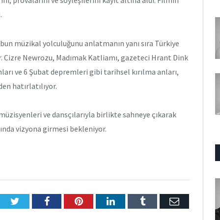
.
rubun müzikal yolculuğunu anlatmanın yanı sıra Türkiye
or. Cizre Newrozu, Madımak Katliamı, gazeteci Hrant Dink
ları ve 6 Şubat depremleri gibi tarihsel kırılma anları,
en hatırlatılıyor.
üzisyenleri ve dansçılarıyla birlikte sahneye çıkarak
ılında vizyona girmesi bekleniyor.
Twitter
Facebook
Pinterest
LinkedIn
Tumblr
E-
Posta