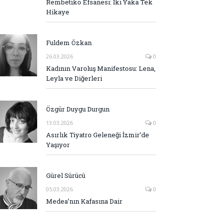
Rembetiko Efsanesi: İki Yaka Tek
Hikaye
Fuldem Özkan
26.03.2026
0
Kadının Varoluş Manifestosu: Lena,
Leyla ve Diğerleri
Özgür Duygu Durgun
13.03.2026
0
Asırlık Tiyatro Geleneği İzmir’de
Yaşıyor
Gürel Sürücü
05.03.2026
0
Medea’nın Kafasına Dair