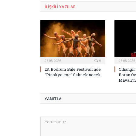
ILIŞKILI
YAZILAR
06.08.2026
0
06.08.2026
23. Bodrum Bale Festivali’nde
Cihangir
“Pinokyo.exe” Sahnelenecek
Boran Öz
Mavalı”nı
YANITLA