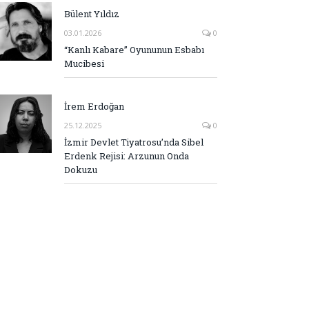
Bülent Yıldız
03.01.2026
0
“Kanlı Kabare” Oyununun Esbabı
Mucibesi
İrem Erdoğan
25.12.2025
0
İzmir Devlet Tiyatrosu’nda Sibel
Erdenk Rejisi: Arzunun Onda
Dokuzu