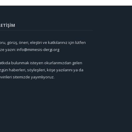
LETİŞİM
ru, görüş, öneri, eleştiri ve katkılarınız için lütfen
ize yazın:
info@mimesis-dergi.org
atkıda bulunmak isteyen okurlarımızdan gelen
zgün haberleri, söyleşileri, köşe yazılarını ya da
evirileri sitemizde yayımlıyoruz.