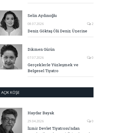
Selin Aydınoğlu
08.07.2026
2
Deniz Göktaş Ölü Deniz Üzerine
Dikmen Gürün
07.07.2026
0
Gerçeklerle Yüzleşmek ve
Belgesel Tiyatro
AÇIK KÖŞE
Haydar Bayak
29.04.2026
0
İzmir Devlet Tiyatrosu’ndan