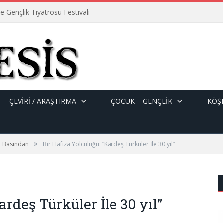
e Gençlik Tiyatrosu Festivali
ÇEVİRİ / ARAŞTIRMA
ÇOCUK – GENÇLIK
KÖŞE
»
Basından
Bir Hafıza Yolculuğu: “Kardeş Türküler İle 30 yıl”
ardeş Türküler İle 30 yıl”