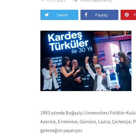
15.11.2025
Yorum yapılmamış
Tweet
Paylaş
P
1993 yılında Boğaziçi Üniversitesi Folklör Kul
Azerice, Ermenice, Gürcüce, Lazca, Çerkesçe, 
geleneğini yaşatıyor.