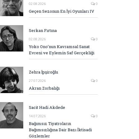
02.08.2026
0
Geçen Sezonun En İyi Oyunları IV
Serkan Fırtına
02.08.2026
0
Yoko Ono’nun Kavramsal Sanat
Evreni ve Eylemin Saf Gerçekliği
Zehra İpşiroğlu
27.07.2026
0
Akran Zorbalığı
Sacit Hadi Akdede
14.07.2026
0
Bağımsız Tiyatroların
Bağımsızlığına Dair Bazı İktisadi
Gözlemler