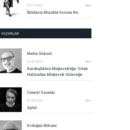
28.07.2026
0
İktidarın Mizahla Sorunu Ne
YAZARLAR
Metin Göksel
03.08.2026
0
Kardeşlikten Müşterekliğe: Ortak
Hafızadan Müşterek Geleceğe
Cüneyt Uzunlar
02.08.2026
0
Aptal
Erdoğan Mitrani