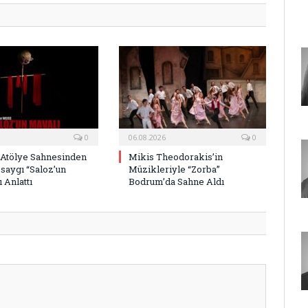
0
06.08.2026
0
 Atölye Sahnesinden
Mikis Theodorakis’in
saygı “Saloz’un
Müzikleriyle “Zorba”
 Anlattı
Bodrum’da Sahne Aldı