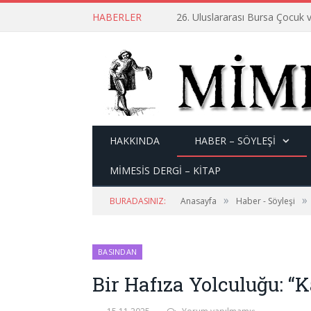
HABERLER
26. Uluslararası Bursa Çocuk v
HAKKINDA
HABER – SÖYLEŞI
MİMESİS DERGİ – KİTAP
»
»
BURADASINIZ:
Anasayfa
Haber - Söyleşi
BASINDAN
Bir Hafıza Yolculuğu: “K