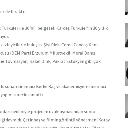
eride bıraktı.
ürküler ile 30 Yıl” belgeseli Kardeş Türküler’in 30 yıllık
ıyor.
z izleyicilerle buluştu. Şişli’deki Cemil Candaş Kent
cüsü /DEM Parti Erzurum Milletvekili Meral Danış
ine Tovmasyan, Rakel Dink, Pakrat Estukyan gibi çok
tkı sunan sinemacı Berke Baş ve akademisyen-sinemacı
yapım sürecini anlattı.
unları nedeniyle projeden uzaklaşmasından sonra
ği devraldı. Çetinbaş ve filmin görüntü yönetmeni Koray
ni, provalarını ve söyleşilerini kayıt altına aldı. Filmin