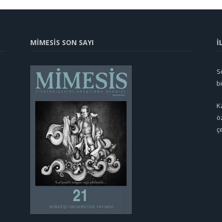
MİMESİS SON SAYI
İ
So
b
K
ö
ç