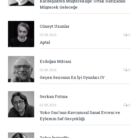
Kardeşlikten Müşterekliğe: Ortak Hafızadan
Müşterek Geleceğe
Cüneyt Uzunlar
02.08.2026
0
Aptal
Erdoğan Mitrani
02.08.2026
0
Geçen Sezonun En İyi Oyunları IV
Serkan Fırtına
02.08.2026
0
Yoko Ono’nun Kavramsal Sanat Evreni ve
Eylemin Saf Gerçekliği
Zehra İpşiroğlu