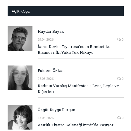
AÇIK KÖŞE
Haydar Bayak
29.04.2026
0
İzmir Devlet Tiyatrosu’ndan Rembetiko
Efsanesi: İki Yaka Tek Hikaye
Fuldem Özkan
26.03.2026
0
Kadının Varoluş Manifestosu: Lena, Leyla ve
Diğerleri
Özgür Duygu Durgun
13.03.2026
0
Asırlık Tiyatro Geleneği İzmir’de Yaşıyor