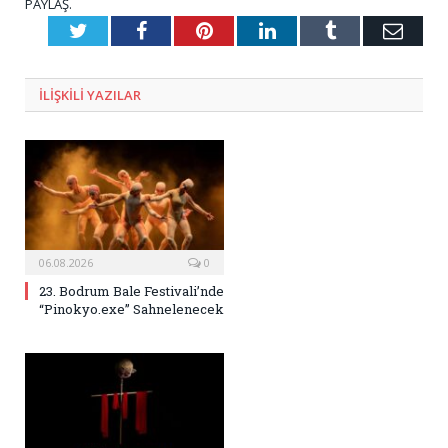
PAYLAŞ.
Twitter
Facebook
Pinterest
LinkedIn
Tumblr
E-
Posta
ILIŞKILI
YAZILAR
06.08.2026
0
23. Bodrum Bale Festivali’nde
“Pinokyo.exe” Sahnelenecek