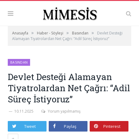
»
»
»
Anasayfa
Haber - Söyleşi
Basından
Devlet Desteği
Alamayan Tiyatrolardan Net Çağrı: “Adil Süreç İstiyoruz”
BASINDAN
Devlet Desteği Alamayan
Tiyatrolardan Net Çağrı: “Adil
Süreç İstiyoruz”
10.11.2025
Yorum yapılmamış
Tweet
Paylaş
Pinterest
+