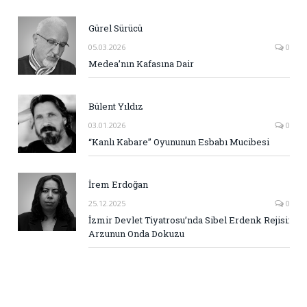
Gürel Sürücü
05.03.2026
0
Medea’nın Kafasına Dair
Bülent Yıldız
03.01.2026
0
“Kanlı Kabare” Oyununun Esbabı Mucibesi
İrem Erdoğan
25.12.2025
0
İzmir Devlet Tiyatrosu’nda Sibel Erdenk Rejisi:
Arzunun Onda Dokuzu