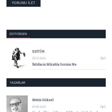
EDITÖRDEN
EDİTÖR
28.07.2026
0
İktidarın Mizahla Sorunu Ne
YAZARLAR
Metin Göksel
03.08.2026
0