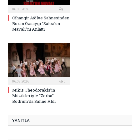
06.08.2026
0
Cihangir Atölye Sahnesinden
Boran Özsaygı “Saloz’un
Mavalı”nı Anlattı
06.08.2026
0
Mikis Theodorakis’in
Müzikleriyle “Zorba”
Bodrum’da Sahne Aldı
YANITLA